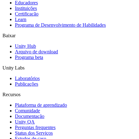
Jogos XR
Educadores
Lance jogos XR em várias plataformas
Instituições
Certificação
Learn
Jogos com multijogador
Programa de Desenvolvimento de Habilidades
Simplifique o desenvolvimento de jogos multiplayer
Baixar
Unity Hub
Arquivo de download
Programa beta
Unity Labs
Laboratórios
Publicações
Recursos
Plataforma de aprendizado
Comunidade
Documentação
Unity QA
Perguntas frequentes
Status dos Serviços
Estudos de caso