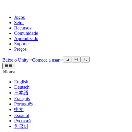
Jogos
Setor
Recursos
Comunidade
Aprendizado
Suporte
Preços
Desenvolva
Casos de uso
Biblioteca técnica
Central da Comunidade
Para todos os níveis
Opções de suporte
Baixe o Unity
Comece a usar
Engine do Unity
Colaboração 3D
Documentação
Discussões
Unity Learn
Obter ajuda
Idioma
Crie jogos 2D e 3D para qualquer plataforma
Construa e revise projetos 3D em tempo real
Domine habilidades do Unity gratuitamente
Ajudando você a ter sucesso com Unity
Manuais do usuário oficiais e referências de API
Discutir, resolver problemas e conectar
English
Colaboração
Treinamento imersivo
Treinamento profissional
Planos de sucesso
Deutsch
Ferramentas de desenvolvedor
Eventos
Colabore e itere rapidamente com sua equipe
Treine em ambientes imersivos
Aprimore sua equipe com treinadores do Unity
Alcance seus objetivos mais rápido com suporte especializado
日本語
Versões de lançamento e rastreador de problemas
Eventos globais e locais
Baixe o Unity
É iniciante no Unity?
Français
Histórias da comunidade
Experiências do cliente
Perguntas frequentes
Português
Roteiro
Planos e preços
Crie experiências interativas em 3D
Conceitos básicos
Respostas para perguntas comuns
中文
Revisar recursos futuros
Made with Unity
Implante
Setores
Inicie seu aprendizado
Español
Mostrando criadores do Unity
Русский
Entre em contato conosco
Glossário
한국어
Multiplataforma
Manufatura
Caminhos Essenciais do Unity
Conecte-se com nossa equipe
Biblioteca de termos técnicos
Transmissões ao vivo