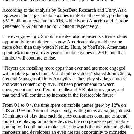
Jogos XR
According to the analysis by SuperData Research and Unity, Asia
Lance jogos XR em várias plataformas
represents the largest mobile games market in the world, producing
$24.8 billion in revenue in 2016, while North America and Europe
Jogos com multijogador
generated $6.9 billion and $5.7 billion respectively.
Simplifique o desenvolvimento de jogos multiplayer
The ever growing US mobile market also represents a tremendous
opportunity for marketers, as now Americans play mobile game
more often than they watch Netflix, Hulu, or YouTube. Americans
spent 5% more year over year on mobile games in 2016, and that
number will continue to rise.
“Players are installing more apps than ever and are more engaged
with mobile games than TV and online videos,” shared John Cheng,
General Manager of Unity Analytics. “They play six days a week
and watch content only five. It’s been phenomenal to watch
engagement on the different mobile and VR platforms grow, and
that trend will continue to increase in the foreseeable future.”
From Q1 to Q4, the time spent on mobile games grew by 12% on
iOS and 9% on Android respectively, with gamers averaging almost
30 minutes of play time each day. As consumers continue to spend
more time playing on mobile devices, the companies expect mobile
gaming will continue to make strides towards the mainstream, giving
marketers and developers an even greater opportunity to monetize