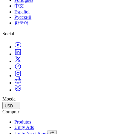
Português
中文
Español
Русский
한국어
Social
Moeda
USD
Comprar
Produtos
Unity Ads
Unity Asset Store