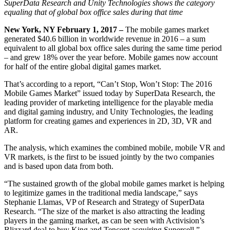
Descubra mais de 25 plataformas que o Unity suporta
Alcançar excelência operacional
É iniciante no Unity? Comece sua jornada
SuperData Research and Unity Technologies shows the category
Insights
Junte-se a desenvolvedores, criadores e insiders
equaling that of global box office sales during that time
LiveOps
Varejo
Tutoriais
New York, NY February 1, 2017 –
The mobile games market
Estudos de caso
Prêmios Unity
Insights pós-lançamento e operações de jogos ao vivo
Transformar experiências em loja em experiências online
Dicas práticas e melhores práticas
generated $40.6 billion in worldwide revenue in 2016 – a sum
Histórias de sucesso do mundo real
Celebrando criadores do Unity em todo o mundo
Amplie
Educação
equivalent to all global box office sales during the same time period
Automotivo
– and grew 18% over the year before. Mobile games now account
Guias de melhores práticas
Aquisição de usuários
Impulsione a inovação e as experiências dentro do carro
Para estudantes
for half of the entire global digital games market.
Dicas e truques de especialistas
Seja descoberto e adquira usuários móveis
Veja todas as indústrias
Impulsione sua carreira
That’s according to a report, “Can’t Stop, Won’t Stop: The 2016
Demonstrações
In-App Purchase
Para educadores
Mobile Games Market” issued today by SuperData Research, the
Demonstrações, amostras e blocos de construção
Gerencie as IAP em todas as lojas e no modelo D2C (direto ao
Impulsione seu ensino
leading provider of marketing intelligence for the playable media
Todos os recursos
consumidor).
and digital gaming industry, and Unity Technologies, the leading
Novidades
platform for creating games and experiences in 2D, 3D, VR and
Concessão de Licença Educacional
AR.
Monetização
Leve o poder do Unity para sua instituição
Blog
Conecte jogadores com os jogos certos
The analysis, which examines the combined mobile, mobile VR and
Atualizações, informações e dicas técnicas
Anuncie com o Unity
Monetize com o Unity
Certificações
VR markets, is the first to be issued jointly by the two companies
Casos de uso
Prove sua maestria em Unity
and is based upon data from both.
Notícias
Notícias, histórias e centro de imprensa
Jogos de dispositivos móveis
“The sustained growth of the global mobile games market is helping
Crie e faça crescer sucessos móveis com o Unity
to legitimize games in the traditional media landscape,” says
Stephanie Llamas, VP of Research and Strategy of SuperData
Research. “The size of the market is also attracting the leading
Jogos Independentes
players in the gaming market, as can be seen with Activision’s
Lance grandes jogos com pequenas equipes
Blizzard deal to buy King and Tencent acquiring Supercell.”