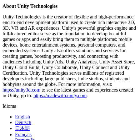
About Unity Technologies
Unity Technologies is the creator of flexible and high-performance
end-to-end development platform used to create rich interactive 2D,
3D, VR and AR experiences. Unity’s powerful graphics engine and
full-featured editor serve as the foundation to develop beautiful
games or apps and easily bring them to multiple platforms: mobile
devices, home entertainment systems, personal computers, and
embedded systems. Unity also offers solutions and services for
creating games, boosting productivity, and connecting with
audiences including Unity Ads, Unity Analytics, Unity Asset Store,
Unity Cloud Build, Unity Collaborate, Unity Connect and Unity
Certification. Unity Technologies serves millions of registered
developers including large publishers, indie studios, students and
hobbyists around the globe. For more information, visit:
https://unity3d.com
to see the latest games and experiences created
in Unity, go to:
https://madewith.unity.com
.
Idioma
English
Deutsch
日本語
Français