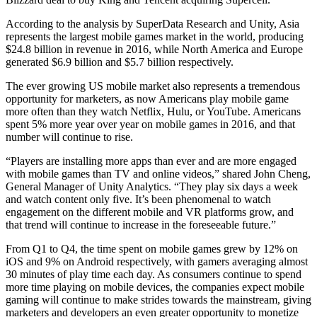
Выпускайте большие игры с небольшими командами
According to the analysis by SuperData Research and Unity, Asia
XR-игры
represents the largest mobile games market in the world, producing
Запускайте XR-игры на разных платформах
$24.8 billion in revenue in 2016, while North America and Europe
generated $6.9 billion and $5.7 billion respectively.
Многопользовательские игры
The ever growing US mobile market also represents a tremendous
Упрощенное создание многопользовательских игр
opportunity for marketers, as now Americans play mobile game
more often than they watch Netflix, Hulu, or YouTube. Americans
spent 5% more year over year on mobile games in 2016, and that
number will continue to rise.
“Players are installing more apps than ever and are more engaged
with mobile games than TV and online videos,” shared John Cheng,
General Manager of Unity Analytics. “They play six days a week
and watch content only five. It’s been phenomenal to watch
engagement on the different mobile and VR platforms grow, and
that trend will continue to increase in the foreseeable future.”
From Q1 to Q4, the time spent on mobile games grew by 12% on
iOS and 9% on Android respectively, with gamers averaging almost
30 minutes of play time each day. As consumers continue to spend
more time playing on mobile devices, the companies expect mobile
gaming will continue to make strides towards the mainstream, giving
marketers and developers an even greater opportunity to monetize