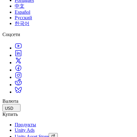
Português
中文
Español
Русский
한국어
Соцсети
Валюта
USD
Купить
Продукты
Unity Ads
Unity Asset Store