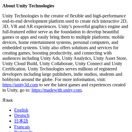
About Unity Technologies
Unity Technologies is the creator of flexible and high-performance
end-to-end development platform used to create rich interactive 2D,
3D, VR and AR experiences. Unity’s powerful graphics engine and
full-featured editor serve as the foundation to develop beautiful
games or apps and easily bring them to multiple platforms: mobile
devices, home entertainment systems, personal computers, and
embedded systems. Unity also offers solutions and services for
creating games, boosting productivity, and connecting with
audiences including Unity Ads, Unity Analytics, Unity Asset Store,
Unity Cloud Build, Unity Collaborate, Unity Connect and Unity
Certification. Unity Technologies serves millions of registered
developers including large publishers, indie studios, students and
hobbyists around the globe. For more information, visit:
https://unity3d.com
to see the latest games and experiences created
in Unity, go to:
https://madewith.unity.com
.
Язык
English
Deutsch
日本語
Français