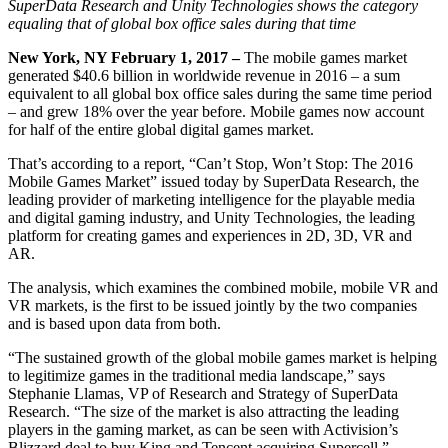
Откройте для себя более 25 платформ, которые поддерживает
Достигнуть операционного совершенства
Не использовали Unity раньше? Начните свое путешествие
SuperData Research and Unity Technologies shows the category
Дополнительная информация
Присоединяйтесь к разработчикам, креаторам и инсайдерам
Unity
equaling that of global box office sales during that time
Торговля
Практические руководства
New York, NY February 1, 2017 –
The mobile games market
Истории успеха
Награды Unity
LiveOps
Преобразовать опыт в магазине в онлайн-опыт
Практические советы и лучшие практики
generated $40.6 billion in worldwide revenue in 2016 – a sum
Истории успеха из реальной жизни
Празднование Unity-креаторов по всему миру
Анализ после запуска и операции с живыми играми
Образование
equivalent to all global box office sales during the same time period
Развивайте
Автомобильная отрасль
– and grew 18% over the year before. Mobile games now account
Руководства по лучшим практикам
Увеличьте инновации и впечатления в автомобиле
Для студентов
for half of the entire global digital games market.
Советы и хитрости от экспертов
Привлечение пользователей
Посмотреть все отрасли
Запустите свою карьеру
Будьте замечены и привлекайте мобильных пользователей
That’s according to a report, “Can’t Stop, Won’t Stop: The 2016
Демонстрационные проекты
Для преподавателей
Mobile Games Market” issued today by SuperData Research, the
Демо-версии, образцы и строительные блоки
Встроенные покупки
Улучшите свое преподавание
leading provider of marketing intelligence for the playable media
Все ресурсы
Управляйте IAP в магазинах и D2C
and digital gaming industry, and Unity Technologies, the leading
Что нового
platform for creating games and experiences in 2D, 3D, VR and
Лицензия Education Grant
AR.
Монетизация
Принесите мощь Unity в ваше учебное заведение
Блог
Соединяйте игроков с подходящими играми
The analysis, which examines the combined mobile, mobile VR and
Обновления, информация и технические советы
Рекламируйте с помощью Unity
Монетизируйте с помощью
Программы сертификации
VR markets, is the first to be issued jointly by the two companies
Unity
Докажите свое мастерство в Unity
and is based upon data from both.
Примеры использования
Новости
Новости, истории и пресс-центр
“The sustained growth of the global mobile games market is helping
Мобильные игры
to legitimize games in the traditional media landscape,” says
Создавайте и развивайте мобильные хиты с Unity
Stephanie Llamas, VP of Research and Strategy of SuperData
Research. “The size of the market is also attracting the leading
players in the gaming market, as can be seen with Activision’s
Инди-игры
Blizzard deal to buy King and Tencent acquiring Supercell.”