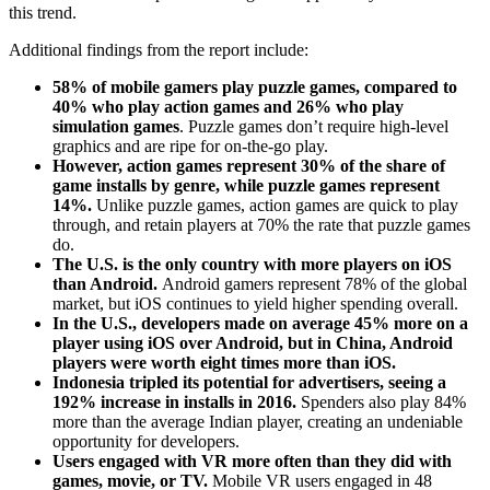
this trend.
Additional findings from the report include:
58% of mobile gamers play puzzle games, compared to
40% who play action games and 26% who play
simulation games
. Puzzle games don’t require high-level
graphics and are ripe for on-the-go play.
However, action games represent 30% of the share of
game installs by genre, while puzzle games represent
14%.
Unlike puzzle games, action games are quick to play
through, and retain players at 70% the rate that puzzle games
do.
The U.S. is the only country with more players on iOS
than Android.
Android gamers represent 78% of the global
market, but iOS continues to yield higher spending overall.
In the U.S., developers made on average 45% more on a
player using iOS over Android, but in China, Android
players were worth eight times more than iOS.
Indonesia tripled its potential for advertisers, seeing a
192% increase in installs in 2016.
Spenders also play 84%
more than the average Indian player, creating an undeniable
opportunity for developers.
Users engaged with VR more often than they did with
games, movie, or TV.
Mobile VR users engaged in 48