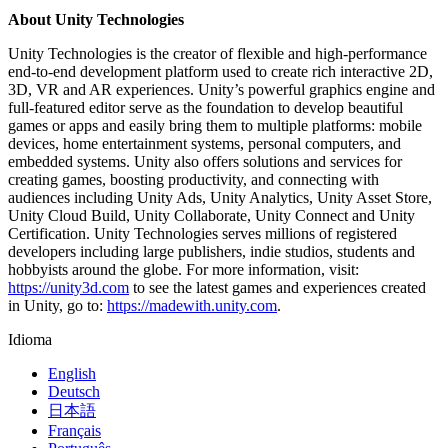
About Unity Technologies
Unity Technologies is the creator of flexible and high-performance
end-to-end development platform used to create rich interactive 2D,
3D, VR and AR experiences. Unity’s powerful graphics engine and
full-featured editor serve as the foundation to develop beautiful
games or apps and easily bring them to multiple platforms: mobile
devices, home entertainment systems, personal computers, and
embedded systems. Unity also offers solutions and services for
creating games, boosting productivity, and connecting with
audiences including Unity Ads, Unity Analytics, Unity Asset Store,
Unity Cloud Build, Unity Collaborate, Unity Connect and Unity
Certification. Unity Technologies serves millions of registered
developers including large publishers, indie studios, students and
hobbyists around the globe. For more information, visit:
https://unity3d.com
to see the latest games and experiences created
in Unity, go to:
https://madewith.unity.com
.
Idioma
English
Deutsch
日本語
Français