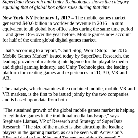
Descubre más de 25 plataformas que Unity soporta
Logra la excelencia operativa
¿No tienes experiencia con Unity? Comienza tu viaje
SuperData Research and Unity Technologies shows the category
Información útil
Únete a desarrolladores, creadores e insiders
equaling that of global box office sales during that time
LiveOps
Venta minorista
Guías prácticas
New York, NY February 1, 2017 –
The mobile games market
Casos de estudio
Premios Unity
Perspectivas post-lanzamiento y operaciones de juego en vivo
Transforma las experiencias en tienda en experiencias en línea
Consejos prácticos y mejores prácticas
generated $40.6 billion in worldwide revenue in 2016 – a sum
Historias de éxito en el mundo real
Celebrando a los creadores de Unity en todo el mundo
Expande
Educación
equivalent to all global box office sales during the same time period
Industria automotriz
– and grew 18% over the year before. Mobile games now account
Guías de mejores prácticas
Adquisición de usuarios
Impulsar la innovación y las experiencias en el automóvil
Para estudiantes
for half of the entire global digital games market.
Consejos y trucos de expertos
Hazte descubrir y adquiere usuarios móviles
Ver todas las industrias
Impulsa tu carrera
That’s according to a report, “Can’t Stop, Won’t Stop: The 2016
Demostraciones
Compras dentro de la aplicación
Para docentes
Mobile Games Market” issued today by SuperData Research, the
Demostraciones, muestras y bloques de construcción
Gestionar las IAP dentro de la aplicación en tiendas físicas y en el
Potencia tu enseñanza
leading provider of marketing intelligence for the playable media
Todos los recursos
canal directo al consumidor (D2C).
and digital gaming industry, and Unity Technologies, the leading
Novedades
platform for creating games and experiences in 2D, 3D, VR and
Licencia gratuita para fines educativos
AR.
Monetización
Lleva el poder de Unity a tu institución
Blog
Conecta a los jugadores con los juegos adecuados
The analysis, which examines the combined mobile, mobile VR and
Actualizaciones, información y consejos técnicos
Publicitar con Unity
Monetizar con Unity
Certificaciones
VR markets, is the first to be issued jointly by the two companies
Casos de uso
Demuestra tu dominio de Unity
and is based upon data from both.
Novedades
Noticias, historias y centro de prensa
Juegos móviles
“The sustained growth of the global mobile games market is helping
Crea y expande éxitos móviles con Unity
to legitimize games in the traditional media landscape,” says
Stephanie Llamas, VP of Research and Strategy of SuperData
Research. “The size of the market is also attracting the leading
Juegos independientes
players in the gaming market, as can be seen with Activision’s
Lanza grandes juegos con equipos pequeños
Blizzard deal to buy King and Tencent acquiring Supercell.”