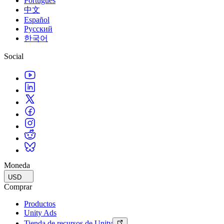
Português
中文
Español
Русский
한국어
Social
Moneda
USD
Comprar
Productos
Unity Ads
Tienda de recursos de Unity