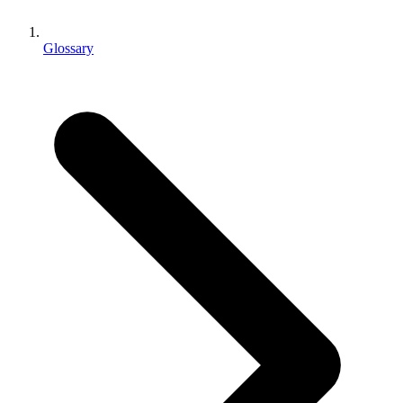
Jogos XR
Lance jogos XR em várias plataformas
Glossary
Jogos com multijogador
Simplifique o desenvolvimento de jogos multiplayer