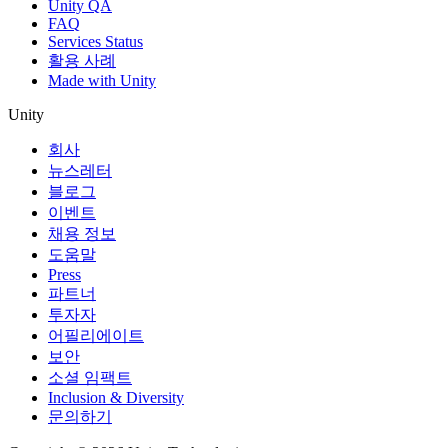
Unity QA
FAQ
Services Status
활용 사례
Made with Unity
Unity
회사
뉴스레터
블로그
이벤트
채용 정보
도움말
Press
파트너
투자자
어필리에이트
보안
소셜 임팩트
Inclusion & Diversity
문의하기