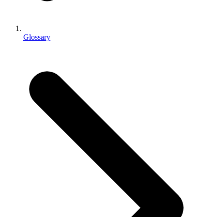
인디 게임
소규모 팀으로 대작 게임을 출시하세요.
Glossary
XR 게임
여러 플랫폼에서 XR 게임을 출시하세요.
멀티플레이어 게임
멀티플레이어 게임 개발을 간소화하세요.