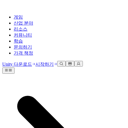
게임
산업 분야
리소스
커뮤니티
학습
문의하기
가격 책정
개발
활용 부문
테크니컬 라이브러리
커뮤니티 허브
모든 레벨 지원
지원 옵션
Unity 다운로드
시작하기
Unity Learn
Unity 엔진
3D 협업
기술 자료
토론
도움 받기
무료로 Unity 기술 마스터
모든 플랫폼 위한 2D 및 3D 게임 제작
실시간 3D 프로젝트 빌드 및 검토
성공을 위한 Unity
공식 유저. '광고 지면'의 타겟 고객 매뉴얼 및 API 레퍼런스
토론, 문제 해결, 소통
전문 교육
협업
몰입형 교육
Success 플랜
개발자 툴
이벤트
Unity 강사와 함께 팀의 역량을 강화하세요
팀과 함께 신속한 협업과 반복 작업을 수행하세요.
몰입도 높은 환경 제작
전문가 지원을 통해 더 빠르게 목표 도달률 달성
릴리스 버전 및 이슈 트래커
글로벌 이벤트 및 현지 이벤트
Unity 처음 사용하시나요
Unity 다운로드
커뮤니티 사례
FAQ
고객 경험
로드맵
시작하기
일반적인 질문에 대한 답변
플랜 및 가격
인터랙티브 3D 경험 제작
Made with Unity
예정된 기능 검토
학습 시작하기
배포
산업 분야
Unity 크리에이터 소개