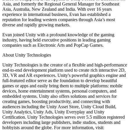
Asia, and formerly the Regional General Manager for Southeast
Asia, Australia, New Zealand and India. With over 16 years
experience in international business, Evan has established a
reputation for leading western companies through Asia’s most
diverse and rapidly growing markets.
Evan joined Unity with a profound knowledge of the gaming
industry, having held executive positions in leading gaming
companies such as Electronic Arts and PopCap Games.
About Unity Technologies
Unity Technologies is the creator of a flexible and high-performance
end-to-end development platform used to create rich interactive 2D,
3D, VR and AR experiences. Unity's powerful graphics engine and
full-featured editor serve as the foundation to develop beautiful
games or apps and easily bring them to multiple platforms: mobile
devices, home entertainment systems, personal computers, and
embedded systems. Unity also offers solutions and services for
creating games, boosting productivity, and connecting with
audiences including the Unity Asset Store, Unity Cloud Build,
Unity Analytics, Unity Ads, Unity Everyplay and Unity
Certification. Unity Technologies serves over 5.5 million registered
developers including large publishers, indie studios, students and
hobbyists around the globe. For more information, visit: