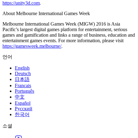
https://unity3d.com
.
About Melbourne International Games Week
Melbourne International Games Week (MIGW) 2016 is Asia
Pacific’s largest digital games platform for entertainment, serious
games and gamification and links a range of business, education and
entertainment games events. For more information, please visit
https://gamesweek.melbourne/
.
언어
English
Deutsch
日本語
Français
Português
中文
Español
Русский
한국어
소셜