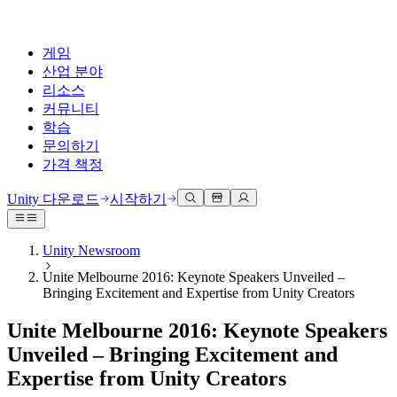
게임
산업 분야
리소스
커뮤니티
학습
문의하기
가격 책정
개발
활용 부문
테크니컬 라이브러리
커뮤니티 허브
모든 레벨 지원
지원 옵션
Unity 다운로드
시작하기
Unity Learn
Unity 엔진
3D 협업
기술 자료
토론
도움 받기
무료로 Unity 기술 마스터
모든 플랫폼 위한 2D 및 3D 게임 제작
실시간 3D 프로젝트 빌드 및 검토
성공을 위한 Unity
Unity Newsroom
공식 유저. '광고 지면'의 타겟 고객 매뉴얼 및 API 레퍼런스
토론, 문제 해결, 소통
Unite Melbourne 2016: Keynote Speakers Unveiled –
전문 교육
협업
몰입형 교육
Success 플랜
Bringing Excitement and Expertise from Unity Creators
개발자 툴
이벤트
Unity 강사와 함께 팀의 역량을 강화하세요
팀과 함께 신속한 협업과 반복 작업을 수행하세요.
몰입도 높은 환경 제작
전문가 지원을 통해 더 빠르게 목표 도달률 달성
릴리스 버전 및 이슈 트래커
글로벌 이벤트 및 현지 이벤트
Unity 처음 사용하시나요
Unity 다운로드
Unite Melbourne 2016: Keynote Speakers
커뮤니티 사례
FAQ
고객 경험
Unveiled – Bringing Excitement and
로드맵
시작하기
일반적인 질문에 대한 답변
플랜 및 가격
인터랙티브 3D 경험 제작
Expertise from Unity Creators
Made with Unity
예정된 기능 검토
학습 시작하기
배포
산업 분야
Unity 크리에이터 소개