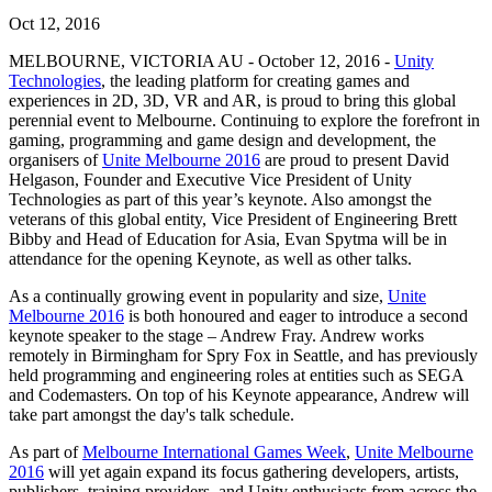
문의하기
Oct 12, 2016
용어집
Unity 필수 학습 길잡이
유니티 팀과 소통하기
멀티플랫폼
제조업
Livestreams
기술 용어 라이브러리
Unity 사용이 처음이신가요? 여정 시작하기
Unity가 지원하는 25개 이상의 플랫폼을 살펴보세요.
운영 우수성 확보
MELBOURNE, VICTORIA AU - October 12, 2016 -
Unity
개발자, 크리에이터, Insider와의 소통
분석 자료
Technologies
, the leading platform for creating games and
사용법 가이드
experiences in 2D, 3D, VR and AR, is proud to bring this global
LiveOps
리테일
Unity Awards
perennial event to Melbourne. Continuing to explore the forefront in
활용 사례
출시 후 인사이트를 확인하고 라이브 게임을 운영하세요.
실용적인 팁 및 베스트 프랙티스
상점 경험을 온라인 경험으로 전환
전 세계 Unity 크리에이터 축하
gaming, programming and game design and development, the
실제 성공 사례
성장
교육
organisers of
Unite Melbourne 2016
are proud to present David
자동차
Helgason, Founder and Executive Vice President of Unity
베스트 프랙티스 가이드
사용자 확보
학생용
혁신을 가속화하고 차량 내 경험을 향상시키세요.
Technologies as part of this year’s keynote. Also amongst the
전문가 팁
모바일 사용자를 검색하고 Acquire
커리어 시작하기
veterans of this global entity, Vice President of Engineering Brett
모든 산업 보기
Bibby and Head of Education for Asia, Evan Spytma will be in
attendance for the opening Keynote, as well as other talks.
데모
인앱 결제
교육 담당자 대상 교육
데모, 샘플 및 빌딩 블록
매장 및 D2C 전반에 걸쳐 IAP 관리하세요.
교육 효율 극대화
As a continually growing event in popularity and size,
Unite
모든 리소스
Melbourne 2016
is both honoured and eager to introduce a second
새로운 기능
keynote speaker to the stage – Andrew Fray. Andrew works
수익화
교육 라이선스
remotely in Birmingham for Spry Fox in Seattle, and has previously
적합한 게임으로 플레이어 연결
교육 기관에 Unity 강력한 기능 도입
held programming and engineering roles at entities such as SEGA
블로그
Unity로 광고하세요
Unity로 수익화하세요
and Codemasters. On top of his Keynote appearance, Andrew will
업데이트, 정보, 기술 팁
활용 부문
자격증
take part amongst the day's talk schedule.
Unity 숙련도를 입증하세요
As part of
Melbourne International Games Week
,
Unite Melbourne
뉴스
모바일 게임
2016
will yet again expand its focus gathering developers, artists,
뉴스, 스토리, 보도 센터
Unity로 모바일 히트작을 제작하고 성장시키세요.
publishers, training providers, and Unity enthusiasts from across the