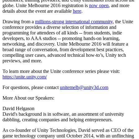
globe. Unite Melbourne 2016 registration is
now open
, and more
details about the event are available
here
.
인디 게임
소규모 팀으로 대작 게임을 출시하세요.
Drawing from a
millions-strong international community
, the Unite
conference provides a diverse selection of information and
XR 게임
programming for attendees of all kinds -- from students, indie
여러 플랫폼에서 XR 게임을 출시하세요.
developers, to AAA studios -- promoting hands-on learning,
networking, and discovery. Unite Melbourne 2016 will feature a
broad range of conversation, from development best practices,
멀티플레이어 게임
compelling user cases, advanced technical how-to’s, Unity tech
멀티플레이어 게임 개발을 간소화하세요.
previews, and more.
To learn more about the Unite conference series please visit:
https://unite.unity.com/
For questions, please contact
unitemelb@unity3d.com
More About our Speakers:
David Helgason
David's background is in software, an assortment of university
dabbling, creating companies and helping entrepreneurs.
As co-founder of Unity Technologies, David served as CEO of the
game technology company until October 2014, with an unflinching