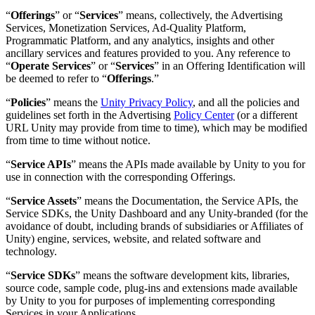
“
Offerings
” or “
Services
” means, collectively, the Advertising
Services, Monetization Services, Ad-Quality Platform,
Programmatic Platform, and any analytics, insights and other
ancillary services and features provided to you. Any reference to
“
Operate Services
” or “
Services
” in an Offering Identification will
be deemed to refer to “
Offerings
.”
“
Policies
” means the
Unity Privacy Policy
, and all the policies and
guidelines set forth in the Advertising
Policy Center
(or a different
URL Unity may provide from time to time), which may be modified
from time to time without notice.
“
Service APIs
” means the APIs made available by Unity to you for
use in connection with the corresponding Offerings.
“
Service Assets
” means the Documentation, the Service APIs, the
Service SDKs, the Unity Dashboard and any Unity-branded (for the
avoidance of doubt, including brands of subsidiaries or Affiliates of
Unity) engine, services, website, and related software and
technology.
“
Service SDKs
” means the software development kits, libraries,
source code, sample code, plug-ins and extensions made available
by Unity to you for purposes of implementing corresponding
Services in your Applications.