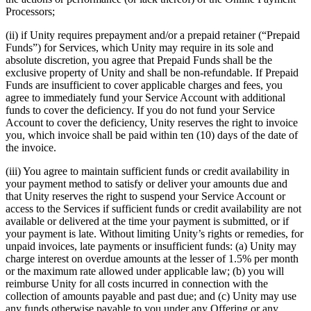
Processors;
(ii) if Unity requires prepayment and/or a prepaid retainer (“Prepaid
Funds”) for Services, which Unity may require in its sole and
absolute discretion, you agree that Prepaid Funds shall be the
exclusive property of Unity and shall be non-refundable. If Prepaid
Funds are insufficient to cover applicable charges and fees, you
agree to immediately fund your Service Account with additional
funds to cover the deficiency. If you do not fund your Service
Account to cover the deficiency, Unity reserves the right to invoice
you, which invoice shall be paid within ten (10) days of the date of
the invoice.
(iii) You agree to maintain sufficient funds or credit availability in
your payment method to satisfy or deliver your amounts due and
that Unity reserves the right to suspend your Service Account or
access to the Services if sufficient funds or credit availability are not
available or delivered at the time your payment is submitted, or if
your payment is late. Without limiting Unity’s rights or remedies, for
unpaid invoices, late payments or insufficient funds: (a) Unity may
charge interest on overdue amounts at the lesser of 1.5% per month
or the maximum rate allowed under applicable law; (b) you will
reimburse Unity for all costs incurred in connection with the
collection of amounts payable and past due; and (c) Unity may use
any funds otherwise payable to you under any Offering or any