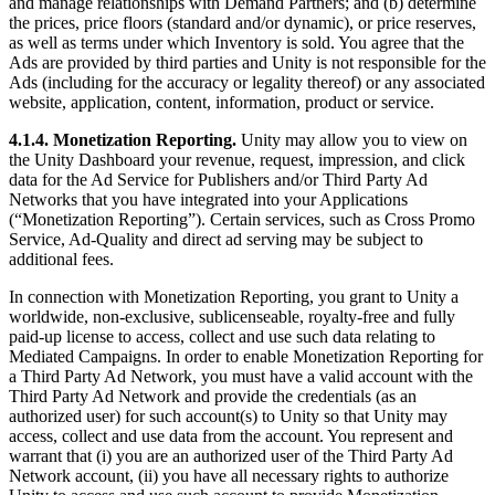
and manage relationships with Demand Partners; and (b) determine
the prices, price floors (standard and/or dynamic), or price reserves,
as well as terms under which Inventory is sold. You agree that the
Ads are provided by third parties and Unity is not responsible for the
Ads (including for the accuracy or legality thereof) or any associated
website, application, content, information, product or service.
4.1.4. Monetization Reporting.
Unity may allow you to view on
the Unity Dashboard your revenue, request, impression, and click
data for the Ad Service for Publishers and/or Third Party Ad
Networks that you have integrated into your Applications
(“Monetization Reporting”). Certain services, such as Cross Promo
Service, Ad-Quality and direct ad serving may be subject to
additional fees.
In connection with Monetization Reporting, you grant to Unity a
worldwide, non-exclusive, sublicenseable, royalty-free and fully
paid-up license to access, collect and use such data relating to
Mediated Campaigns. In order to enable Monetization Reporting for
a Third Party Ad Network, you must have a valid account with the
Third Party Ad Network and provide the credentials (as an
authorized user) for such account(s) to Unity so that Unity may
access, collect and use data from the account. You represent and
warrant that (i) you are an authorized user of the Third Party Ad
Network account, (ii) you have all necessary rights to authorize