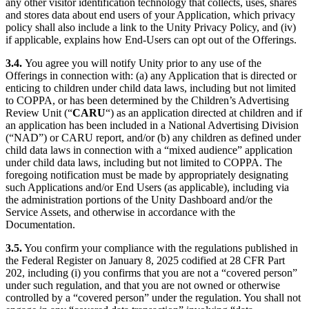
any other visitor identification technology that collects, uses, shares
and stores data about end users of your Application, which privacy
policy shall also include a link to the Unity Privacy Policy, and (iv)
if applicable, explains how End-Users can opt out of the Offerings.
3.4.
You agree you will notify Unity prior to any use of the
Offerings in connection with: (a) any Application that is directed or
enticing to children under child data laws, including but not limited
to COPPA, or has been determined by the Children’s Advertising
Review Unit (“
CARU
“) as an application directed at children and if
an application has been included in a National Advertising Division
(“NAD”) or CARU report, and/or (b) any children as defined under
child data laws in connection with a “mixed audience” application
under child data laws, including but not limited to COPPA. The
foregoing notification must be made by appropriately designating
such Applications and/or End Users (as applicable), including via
the administration portions of the Unity Dashboard and/or the
Service Assets, and otherwise in accordance with the
Documentation.
3.5.
You confirm your compliance with the regulations published in
the Federal Register on January 8, 2025 codified at 28 CFR Part
202, including (i) you confirms that you are not a “covered person”
under such regulation, and that you are not owned or otherwise
controlled by a “covered person” under the regulation. You shall not