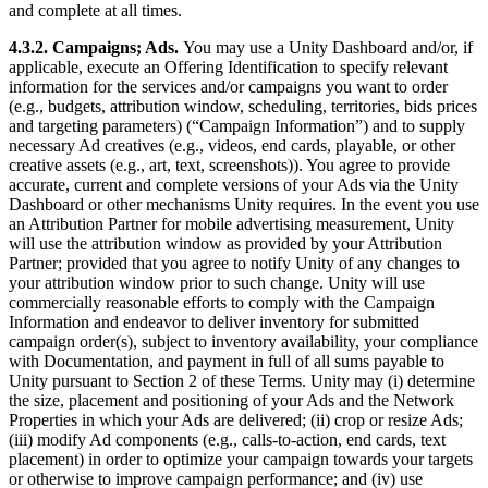
and complete at all times.
4.3.2. Campaigns; Ads.
You may use a Unity Dashboard and/or, if
applicable, execute an Offering Identification to specify relevant
information for the services and/or campaigns you want to order
(e.g., budgets, attribution window, scheduling, territories, bids prices
and targeting parameters) (“Campaign Information”) and to supply
necessary Ad creatives (e.g., videos, end cards, playable, or other
creative assets (e.g., art, text, screenshots)). You agree to provide
accurate, current and complete versions of your Ads via the Unity
Dashboard or other mechanisms Unity requires. In the event you use
an Attribution Partner for mobile advertising measurement, Unity
will use the attribution window as provided by your Attribution
Partner; provided that you agree to notify Unity of any changes to
your attribution window prior to such change. Unity will use
commercially reasonable efforts to comply with the Campaign
Information and endeavor to deliver inventory for submitted
campaign order(s), subject to inventory availability, your compliance
with Documentation, and payment in full of all sums payable to
Unity pursuant to Section 2 of these Terms. Unity may (i) determine
the size, placement and positioning of your Ads and the Network
Properties in which your Ads are delivered; (ii) crop or resize Ads;
(iii) modify Ad components (e.g., calls-to-action, end cards, text
placement) in order to optimize your campaign towards your targets
or otherwise to improve campaign performance; and (iv) use