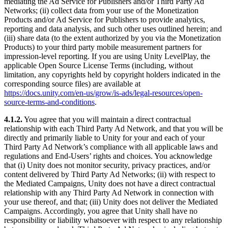
mediating the Ad Service for Publishers and/or Third Party Ad
Networks; (ii) collect data from your use of the Monetization
Products and/or Ad Service for Publishers to provide analytics,
reporting and data analysis, and such other uses outlined herein; and
(iii) share data (to the extent authorized by you via the Monetization
Products) to your third party mobile measurement partners for
impression-level reporting. If you are using Unity LevelPlay, the
applicable Open Source License Terms (including, without
limitation, any copyrights held by copyright holders indicated in the
corresponding source files) are available at
https://docs.unity.com/en-us/grow/is-ads/legal-resources/open-
source-terms-and-conditions
.
4.1.2.
You agree that you will maintain a direct contractual
relationship with each Third Party Ad Network, and that you will be
directly and primarily liable to Unity for your and each of your
Third Party Ad Network’s compliance with all applicable laws and
regulations and End-Users’ rights and choices. You acknowledge
that (i) Unity does not monitor security, privacy practices, and/or
content delivered by Third Party Ad Networks; (ii) with respect to
the Mediated Campaigns, Unity does not have a direct contractual
relationship with any Third Party Ad Network in connection with
your use thereof, and that; (iii) Unity does not deliver the Mediated
Campaigns. Accordingly, you agree that Unity shall have no
responsibility or liability whatsoever with respect to any relationship