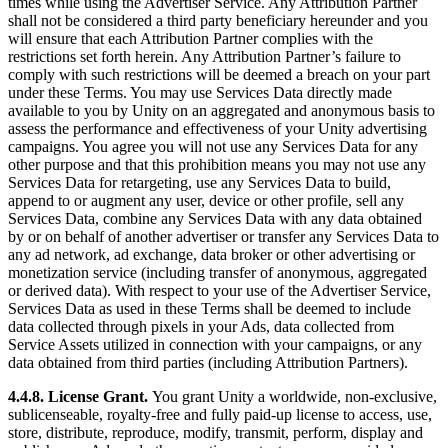
times while using the Advertiser Service. Any Attribution Partner
shall not be considered a third party beneficiary hereunder and you
will ensure that each Attribution Partner complies with the
restrictions set forth herein. Any Attribution Partner’s failure to
comply with such restrictions will be deemed a breach on your part
under these Terms. You may use Services Data directly made
available to you by Unity on an aggregated and anonymous basis to
assess the performance and effectiveness of your Unity advertising
campaigns. You agree you will not use any Services Data for any
other purpose and that this prohibition means you may not use any
Services Data for retargeting, use any Services Data to build,
append to or augment any user, device or other profile, sell any
Services Data, combine any Services Data with any data obtained
by or on behalf of another advertiser or transfer any Services Data to
any ad network, ad exchange, data broker or other advertising or
monetization service (including transfer of anonymous, aggregated
or derived data). With respect to your use of the Advertiser Service,
Services Data as used in these Terms shall be deemed to include
data collected through pixels in your Ads, data collected from
Service Assets utilized in connection with your campaigns, or any
data obtained from third parties (including Attribution Partners).
4.4.8. License Grant.
You grant Unity a worldwide, non-exclusive,
sublicenseable, royalty-free and fully paid-up license to access, use,
store, distribute, reproduce, modify, transmit, perform, display and