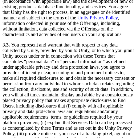
(in accordance with applicable law) and the development of new or
existing products, database functionality, and services. You agree
that Unity has the right to process, in an aggregate or de-identified
manner and subject to the terms of the
Unity Privacy Policy
,
information collected in your use of the Offerings, including,
without limitation, data collected via the Offerings on the
characteristics and activities of end users on your applications.
3.3.
You represent and warrant that with respect to any data
collected by Unity, provided by you to Unity, or to which you grant
Unity access under or in connection with these Terms that
constitutes “personal data” or “personal information” as defined
under applicable privacy and data protection laws, you agree to
provide sufficiently clear, meaningful and prominent notices to,
make all required disclosures to, and obtain the necessary consent or
permission from any individual to whom such data relates regarding
the collection, disclosure, use and security of such data. In addition,
you will at all times maintain, display and abide by a conspicuously
placed privacy policy that makes appropriate disclosures to End-
Users, including disclosures that (i) comply with all applicable
privacy and data protection laws and regulations and/or any
applicable requirements, terms, or guidelines required by your
platform providers; (ii) explain that Services Data can be processed
as contemplated by these Terms and as set out in the Unity Privacy
Policy, (iii) provide notice of your use of a tracking pixel, agent or