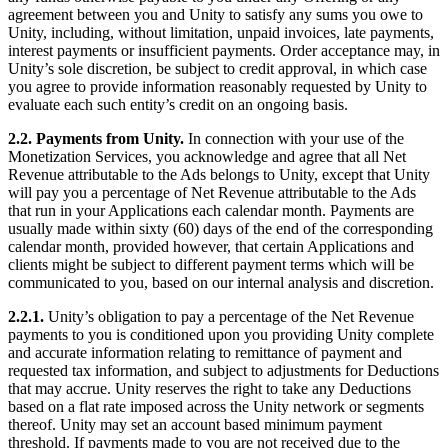
agreement between you and Unity to satisfy any sums you owe to
Unity, including, without limitation, unpaid invoices, late payments,
interest payments or insufficient payments. Order acceptance may, in
Unity’s sole discretion, be subject to credit approval, in which case
you agree to provide information reasonably requested by Unity to
evaluate each such entity’s credit on an ongoing basis.
2.2. Payments from Unity.
In connection with your use of the
Monetization Services, you acknowledge and agree that all Net
Revenue attributable to the Ads belongs to Unity, except that Unity
will pay you a percentage of Net Revenue attributable to the Ads
that run in your Applications each calendar month. Payments are
usually made within sixty (60) days of the end of the corresponding
calendar month, provided however, that certain Applications and
clients might be subject to different payment terms which will be
communicated to you, based on our internal analysis and discretion.
2.2.1.
Unity’s obligation to pay a percentage of the Net Revenue
payments to you is conditioned upon you providing Unity complete
and accurate information relating to remittance of payment and
requested tax information, and subject to adjustments for Deductions
that may accrue. Unity reserves the right to take any Deductions
based on a flat rate imposed across the Unity network or segments
thereof. Unity may set an account based minimum payment
threshold. If payments made to you are not received due to the