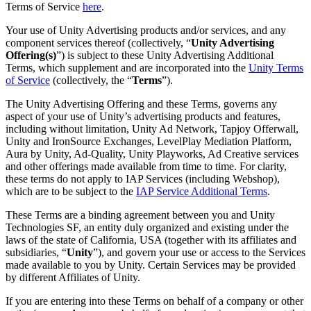
문의하기
Terms of Service
here
.
용어집
Unity 필수 학습 길잡이
유니티 팀과 소통하기
멀티플랫폼
제조업
Livestreams
Your use of Unity Advertising products and/or services, and any
기술 용어 라이브러리
Unity 사용이 처음이신가요? 여정 시작하기
Unity가 지원하는 25개 이상의 플랫폼을 살펴보세요.
운영 우수성 확보
개발자, 크리에이터, Insider와의 소통
component services thereof (collectively, “
Unity Advertising
분석 자료
Offering(s)
”) is subject to these Unity Advertising Additional
사용법 가이드
LiveOps
리테일
Terms, which supplement and are incorporated into the
Unity Terms
Unity Awards
활용 사례
출시 후 인사이트를 확인하고 라이브 게임을 운영하세요.
실용적인 팁 및 베스트 프랙티스
상점 경험을 온라인 경험으로 전환
of Service
(collectively, the “
Terms
”).
전 세계 Unity 크리에이터 축하
실제 성공 사례
성장
교육
The Unity Advertising Offering and these Terms, governs any
자동차
aspect of your use of Unity’s advertising products and features,
베스트 프랙티스 가이드
사용자 확보
학생용
혁신을 가속화하고 차량 내 경험을 향상시키세요.
including without limitation, Unity Ad Network, Tapjoy Offerwall,
전문가 팁
모바일 사용자를 검색하고 Acquire
커리어 시작하기
모든 산업 보기
Unity and IronSource Exchanges, LevelPlay Mediation Platform,
Aura by Unity, Ad-Quality, Unity Playworks, Ad Creative services
and other offerings made available from time to time. For clarity,
데모
인앱 결제
교육 담당자 대상 교육
these terms do not apply to IAP Services (including Webshop),
데모, 샘플 및 빌딩 블록
매장 및 D2C 전반에 걸쳐 IAP 관리하세요.
교육 효율 극대화
which are to be subject to the
IAP Service Additional Terms
.
모든 리소스
새로운 기능
These Terms are a binding agreement between you and Unity
수익화
교육 라이선스
Technologies SF, an entity duly organized and existing under the
적합한 게임으로 플레이어 연결
교육 기관에 Unity 강력한 기능 도입
laws of the state of California, USA (together with its affiliates and
블로그
Unity로 광고하세요
Unity로 수익화하세요
subsidiaries, “
Unity
”), and govern your use or access to the Services
업데이트, 정보, 기술 팁
활용 부문
자격증
made available to you by Unity. Certain Services may be provided
Unity 숙련도를 입증하세요
by different Affiliates of Unity.
뉴스
모바일 게임
If you are entering into these Terms on behalf of a company or other
뉴스, 스토리, 보도 센터
Unity로 모바일 히트작을 제작하고 성장시키세요.