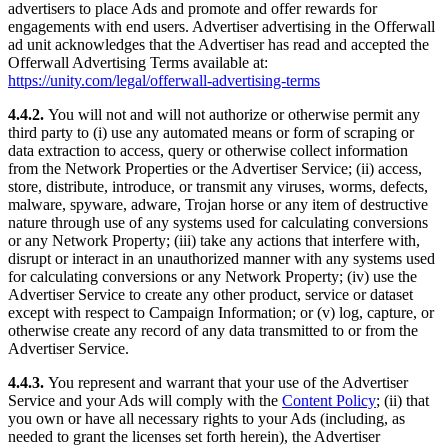
advertisers to place Ads and promote and offer rewards for
engagements with end users. Advertiser advertising in the Offerwall
ad unit acknowledges that the Advertiser has read and accepted the
Offerwall Advertising Terms available at:
https://unity.com/legal/offerwall-advertising-terms
4.4.2.
You will not and will not authorize or otherwise permit any
third party to (i) use any automated means or form of scraping or
data extraction to access, query or otherwise collect information
from the Network Properties or the Advertiser Service; (ii) access,
store, distribute, introduce, or transmit any viruses, worms, defects,
malware, spyware, adware, Trojan horse or any item of destructive
nature through use of any systems used for calculating conversions
or any Network Property; (iii) take any actions that interfere with,
disrupt or interact in an unauthorized manner with any systems used
for calculating conversions or any Network Property; (iv) use the
Advertiser Service to create any other product, service or dataset
except with respect to Campaign Information; or (v) log, capture, or
otherwise create any record of any data transmitted to or from the
Advertiser Service.
4.4.3.
You represent and warrant that your use of the Advertiser
Service and your Ads will comply with the
Content Policy
; (ii) that
you own or have all necessary rights to your Ads (including, as
needed to grant the licenses set forth herein), the Advertiser