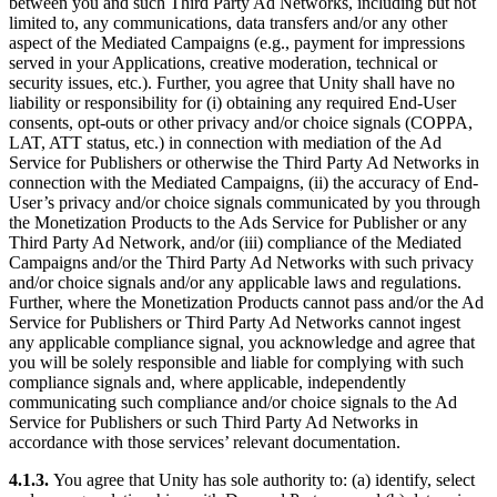
between you and such Third Party Ad Networks, including but not
limited to, any communications, data transfers and/or any other
aspect of the Mediated Campaigns (e.g., payment for impressions
served in your Applications, creative moderation, technical or
security issues, etc.). Further, you agree that Unity shall have no
liability or responsibility for (i) obtaining any required End-User
consents, opt-outs or other privacy and/or choice signals (COPPA,
LAT, ATT status, etc.) in connection with mediation of the Ad
Service for Publishers or otherwise the Third Party Ad Networks in
connection with the Mediated Campaigns, (ii) the accuracy of End-
User’s privacy and/or choice signals communicated by you through
the Monetization Products to the Ads Service for Publisher or any
Third Party Ad Network, and/or (iii) compliance of the Mediated
Campaigns and/or the Third Party Ad Networks with such privacy
and/or choice signals and/or any applicable laws and regulations.
Further, where the Monetization Products cannot pass and/or the Ad
Service for Publishers or Third Party Ad Networks cannot ingest
any applicable compliance signal, you acknowledge and agree that
you will be solely responsible and liable for complying with such
compliance signals and, where applicable, independently
communicating such compliance and/or choice signals to the Ad
Service for Publishers or such Third Party Ad Networks in
accordance with those services’ relevant documentation.
4.1.3.
You agree that Unity has sole authority to: (a) identify, select