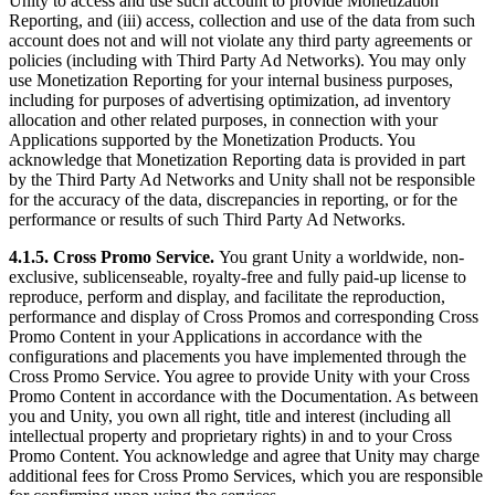
Unity to access and use such account to provide Monetization
Reporting, and (iii) access, collection and use of the data from such
account does not and will not violate any third party agreements or
policies (including with Third Party Ad Networks). You may only
use Monetization Reporting for your internal business purposes,
including for purposes of advertising optimization, ad inventory
allocation and other related purposes, in connection with your
Applications supported by the Monetization Products. You
acknowledge that Monetization Reporting data is provided in part
by the Third Party Ad Networks and Unity shall not be responsible
for the accuracy of the data, discrepancies in reporting, or for the
performance or results of such Third Party Ad Networks.
4.1.5. Cross Promo Service.
You grant Unity a worldwide, non-
exclusive, sublicenseable, royalty-free and fully paid-up license to
reproduce, perform and display, and facilitate the reproduction,
performance and display of Cross Promos and corresponding Cross
Promo Content in your Applications in accordance with the
configurations and placements you have implemented through the
Cross Promo Service. You agree to provide Unity with your Cross
Promo Content in accordance with the Documentation. As between
you and Unity, you own all right, title and interest (including all
intellectual property and proprietary rights) in and to your Cross
Promo Content. You acknowledge and agree that Unity may charge
additional fees for Cross Promo Services, which you are responsible