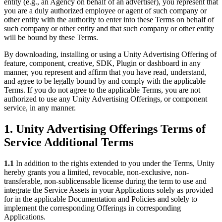
entity (e.g., an Agency on behalf of an advertiser), you represent that
you are a duly authorized employee or agent of such company or
인디 게임
other entity with the authority to enter into these Terms on behalf of
소규모 팀으로 대작 게임을 출시하세요.
such company or other entity and that such company or other entity
will be bound by these Terms.
XR 게임
By downloading, installing or using a Unity Advertising Offering of
여러 플랫폼에서 XR 게임을 출시하세요.
feature, component, creative, SDK, Plugin or dashboard in any
manner, you represent and affirm that you have read, understand,
and agree to be legally bound by and comply with the applicable
멀티플레이어 게임
Terms. If you do not agree to the applicable Terms, you are not
멀티플레이어 게임 개발을 간소화하세요.
authorized to use any Unity Advertising Offerings, or component
service, in any manner.
1. Unity Advertising Offerings Terms of
Service Additional Terms
1.1
In addition to the rights extended to you under the Terms, Unity
hereby grants you a limited, revocable, non-exclusive, non-
transferable, non-sublicensable license during the term to use and
integrate the Service Assets in your Applications solely as provided
for in the applicable Documentation and Policies and solely to
implement the corresponding Offerings in corresponding
Applications.