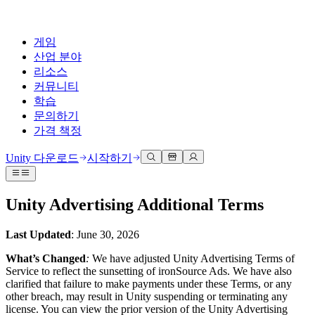
게임
산업 분야
리소스
커뮤니티
학습
문의하기
가격 책정
개발
활용 부문
테크니컬 라이브러리
커뮤니티 허브
모든 레벨 지원
지원 옵션
Unity 다운로드
시작하기
Unity Learn
Unity 엔진
3D 협업
기술 자료
토론
도움 받기
무료로 Unity 기술 마스터
모든 플랫폼 위한 2D 및 3D 게임 제작
실시간 3D 프로젝트 빌드 및 검토
성공을 위한 Unity
Unity Advertising Additional Terms
공식 유저. '광고 지면'의 타겟 고객 매뉴얼 및 API 레퍼런스
토론, 문제 해결, 소통
전문 교육
협업
몰입형 교육
Success 플랜
Last Updated
: June 30, 2026
개발자 툴
이벤트
Unity 강사와 함께 팀의 역량을 강화하세요
팀과 함께 신속한 협업과 반복 작업을 수행하세요.
몰입도 높은 환경 제작
전문가 지원을 통해 더 빠르게 목표 도달률 달성
릴리스 버전 및 이슈 트래커
글로벌 이벤트 및 현지 이벤트
Unity 처음 사용하시나요
Unity 다운로드
What’s Changed
:
We have adjusted Unity Advertising Terms of
커뮤니티 사례
Service to reflect the sunsetting of ironSource Ads. We have also
FAQ
고객 경험
clarified that failure to make payments under these Terms, or any
로드맵
시작하기
일반적인 질문에 대한 답변
플랜 및 가격
인터랙티브 3D 경험 제작
other breach, may result in Unity suspending or terminating any
Made with Unity
예정된 기능 검토
학습 시작하기
배포
산업 분야
license. You can view the prior version of the Unity Advertising
Unity 크리에이터 소개