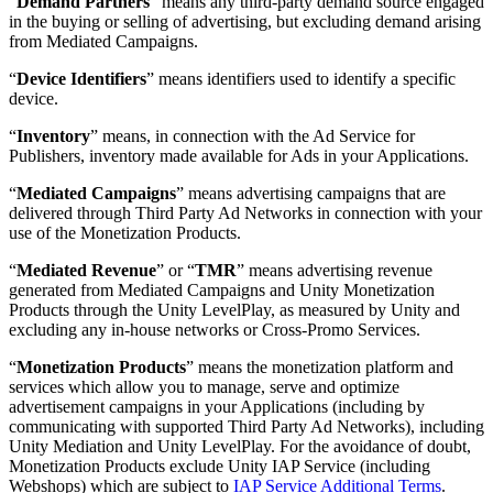
“
Demand Partners
” means any third-party demand source engaged
in the buying or selling of advertising, but excluding demand arising
from Mediated Campaigns.
“
Device Identifiers
” means identifiers used to identify a specific
device.
“
Inventory
” means, in connection with the Ad Service for
Publishers, inventory made available for Ads in your Applications.
“
Mediated Campaigns
” means advertising campaigns that are
delivered through Third Party Ad Networks in connection with your
use of the Monetization Products.
“
Mediated Revenue
” or “
TMR
” means advertising revenue
generated from Mediated Campaigns and Unity Monetization
Products through the Unity LevelPlay, as measured by Unity and
excluding any in-house networks or Cross-Promo Services.
“
Monetization Products
” means the monetization platform and
services which allow you to manage, serve and optimize
advertisement campaigns in your Applications (including by
communicating with supported Third Party Ad Networks), including
Unity Mediation and Unity LevelPlay. For the avoidance of doubt,
Monetization Products exclude Unity IAP Service (including
Webshops) which are subject to
IAP Service Additional Terms
.