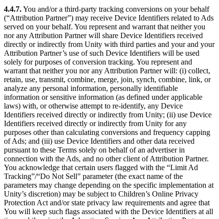
4.4.7.
You and/or a third-party tracking conversions on your behalf
(“Attribution Partner”) may receive Device Identifiers related to Ads
served on your behalf. You represent and warrant that neither you
nor any Attribution Partner will share Device Identifiers received
directly or indirectly from Unity with third parties and your and your
Attribution Partner’s use of such Device Identifiers will be used
solely for purposes of conversion tracking. You represent and
warrant that neither you nor any Attribution Partner will: (i) collect,
retain, use, transmit, combine, merge, join, synch, combine, link, or
analyze any personal information, personally identifiable
information or sensitive information (as defined under applicable
laws) with, or otherwise attempt to re-identify, any Device
Identifiers received directly or indirectly from Unity; (ii) use Device
Identifiers received directly or indirectly from Unity for any
purposes other than calculating conversions and frequency capping
of Ads; and (iii) use Device Identifiers and other data received
pursuant to these Terms solely on behalf of an advertiser in
connection with the Ads, and no other client of Attribution Partner.
You acknowledge that certain users flagged with the “Limit Ad
Tracking”/“Do Not Sell” parameter (the exact name of the
parameters may change depending on the specific implementation at
Unity’s discretion) may be subject to Children’s Online Privacy
Protection Act and/or state privacy law requirements and agree that
You will keep such flags associated with the Device Identifiers at all