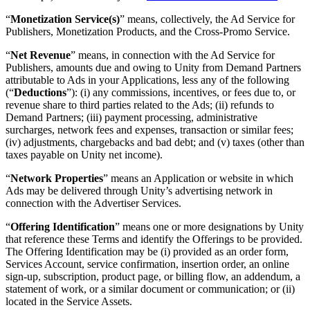
“
Monetization Service(s)
” means, collectively, the Ad Service for
Publishers, Monetization Products, and the Cross-Promo Service.
“
Net Revenue
” means, in connection with the Ad Service for
Publishers, amounts due and owing to Unity from Demand Partners
attributable to Ads in your Applications, less any of the following
(“
Deductions
”): (i) any commissions, incentives, or fees due to, or
revenue share to third parties related to the Ads; (ii) refunds to
Demand Partners; (iii) payment processing, administrative
surcharges, network fees and expenses, transaction or similar fees;
(iv) adjustments, chargebacks and bad debt; and (v) taxes (other than
taxes payable on Unity net income).
“
Network Properties
” means an Application or website in which
Ads may be delivered through Unity’s advertising network in
connection with the Advertiser Services.
“
Offering Identification
” means one or more designations by Unity
that reference these Terms and identify the Offerings to be provided.
The Offering Identification may be (i) provided as an order form,
Services Account, service confirmation, insertion order, an online
sign-up, subscription, product page, or billing flow, an addendum, a
statement of work, or a similar document or communication; or (ii)
located in the Service Assets.