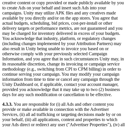
creative content or copy provided or made publicly available by you
to create Ads on your behalf and insert such Ads into your
campaigns. Unity may utilize APK files and any creatives made
available by you directly and/or on the app stores. You agree that
actual budgets, scheduling, bid prices, cost-per-install or other
delivery targets or performance metrics, are not guaranteed and you
may be charged for inventory delivered in excess of your budgets.
You acknowledge that industry, platform, or regulatory changes
(including changes implemented by your Attribution Partners) may
also result in Unity being unable to invoice you based on or
otherwise comply with your previously selected Campaign
Information, and you agree that in such circumstances Unity may, in
its reasonable discretion, change its invoicing or campaign service
methodology (e.g., switching from CPI to CPM billing) in order to
continue serving your campaign. You may modify your campaign
information from time to time or cancel any campaign through the
Unity Dashboard or, if applicable, contact your account manager,
provided you acknowledge that it may take up to two (2) business
days for any such modification or cancellation to be effective.
4.3.3.
You are responsible for (i) all Ads and other content you
provide or make available in connection with the Advertiser
Services, (ii) all ad trafficking or targeting decisions made by or on
your behalf, (iii) all applications, content and properties to which
your Ads direct or redirect any user ("Advertiser Properties"), (iv) all