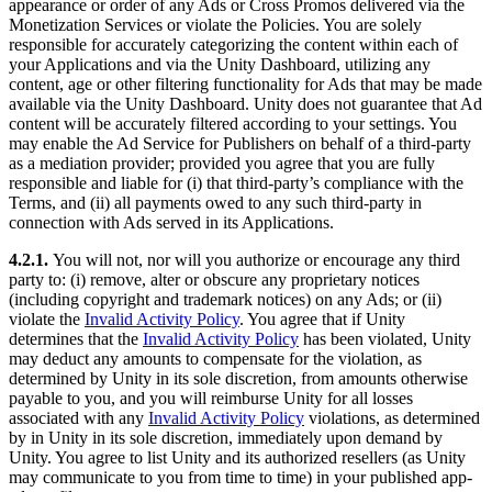
appearance or order of any Ads or Cross Promos delivered via the
Monetization Services or violate the Policies. You are solely
responsible for accurately categorizing the content within each of
your Applications and via the Unity Dashboard, utilizing any
content, age or other filtering functionality for Ads that may be made
available via the Unity Dashboard. Unity does not guarantee that Ad
content will be accurately filtered according to your settings. You
may enable the Ad Service for Publishers on behalf of a third-party
as a mediation provider; provided you agree that you are fully
responsible and liable for (i) that third-party’s compliance with the
Terms, and (ii) all payments owed to any such third-party in
connection with Ads served in its Applications.
4.2.1.
You will not, nor will you authorize or encourage any third
party to: (i) remove, alter or obscure any proprietary notices
(including copyright and trademark notices) on any Ads; or (ii)
violate the
Invalid Activity Policy
. You agree that if Unity
determines that the
Invalid Activity Policy
has been violated, Unity
may deduct any amounts to compensate for the violation, as
determined by Unity in its sole discretion, from amounts otherwise
payable to you, and you will reimburse Unity for all losses
associated with any
Invalid Activity Policy
violations, as determined
by in Unity in its sole discretion, immediately upon demand by
Unity. You agree to list Unity and its authorized resellers (as Unity
may communicate to you from time to time) in your published app-