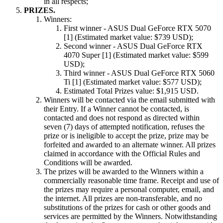
in all respects;
PRIZES.
Winners:
First winner - ASUS Dual GeForce RTX 5070
[1] (Estimated market value: $739 USD);
Second winner - ASUS Dual GeForce RTX
4070 Super [1] (Estimated market value: $599
USD);
Third winner - ASUS Dual GeForce RTX 5060
Ti [1] (Estimated market value: $577 USD);
Estimated Total Prizes value: $1,915 USD.
Winners will be contacted via the email submitted with
their Entry. If a Winner cannot be contacted, is
contacted and does not respond as directed within
seven (7) days of attempted notification, refuses the
prize or is ineligible to accept the prize, prize may be
forfeited and awarded to an alternate winner. All prizes
claimed in accordance with the Official Rules and
Conditions will be awarded.
The prizes will be awarded to the Winners within a
commercially reasonable time frame. Receipt and use of
the prizes may require a personal computer, email, and
the internet. All prizes are non-transferable, and no
substitutions of the prizes for cash or other goods and
services are permitted by the Winners. Notwithstanding