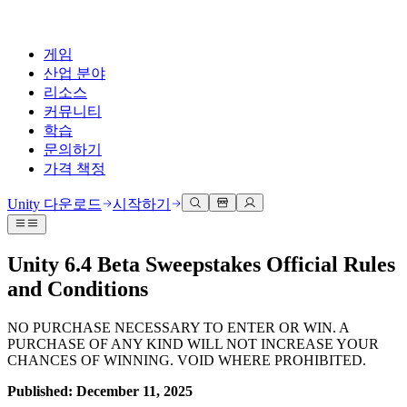
게임
산업 분야
리소스
커뮤니티
학습
문의하기
가격 책정
개발
활용 부문
테크니컬 라이브러리
커뮤니티 허브
모든 레벨 지원
지원 옵션
Unity 다운로드
시작하기
Unity Learn
Unity 엔진
3D 협업
기술 자료
토론
도움 받기
무료로 Unity 기술 마스터
모든 플랫폼 위한 2D 및 3D 게임 제작
실시간 3D 프로젝트 빌드 및 검토
성공을 위한 Unity
Unity 6.4 Beta Sweepstakes Official Rules
공식 유저. '광고 지면'의 타겟 고객 매뉴얼 및 API 레퍼런스
토론, 문제 해결, 소통
and Conditions
전문 교육
협업
몰입형 교육
Success 플랜
개발자 툴
이벤트
Unity 강사와 함께 팀의 역량을 강화하세요
팀과 함께 신속한 협업과 반복 작업을 수행하세요.
몰입도 높은 환경 제작
전문가 지원을 통해 더 빠르게 목표 도달률 달성
릴리스 버전 및 이슈 트래커
글로벌 이벤트 및 현지 이벤트
NO PURCHASE NECESSARY TO ENTER OR WIN. A
Unity 처음 사용하시나요
Unity 다운로드
PURCHASE OF ANY KIND WILL NOT INCREASE YOUR
커뮤니티 사례
FAQ
고객 경험
CHANCES OF WINNING. VOID WHERE PROHIBITED.
로드맵
시작하기
일반적인 질문에 대한 답변
플랜 및 가격
인터랙티브 3D 경험 제작
Made with Unity
예정된 기능 검토
학습 시작하기
Published: December 11, 2025
배포
산업 분야
Unity 크리에이터 소개