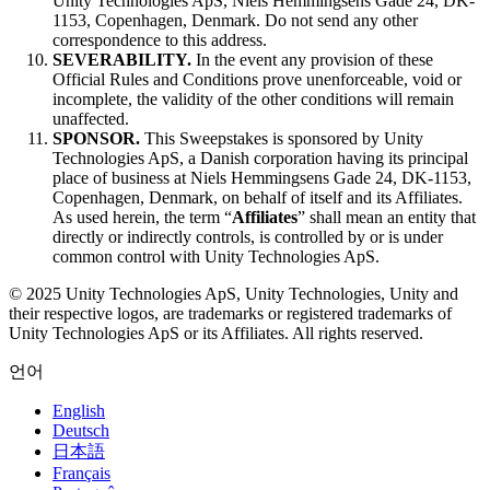
Unity Technologies ApS, Niels Hemmingsens Gade 24, DK-
1153, Copenhagen, Denmark. Do not send any other
correspondence to this address.
SEVERABILITY.
In the event any provision of these
Official Rules and Conditions prove unenforceable, void or
incomplete, the validity of the other conditions will remain
unaffected.
SPONSOR.
This Sweepstakes is sponsored by Unity
Technologies ApS, a Danish corporation having its principal
place of business at Niels Hemmingsens Gade 24, DK-1153,
Copenhagen, Denmark, on behalf of itself and its Affiliates.
As used herein, the term “
Affiliates
” shall mean an entity that
directly or indirectly controls, is controlled by or is under
common control with Unity Technologies ApS.
© 2025 Unity Technologies ApS, Unity Technologies, Unity and
their respective logos, are trademarks or registered trademarks of
Unity Technologies ApS or its Affiliates. All rights reserved.
언어
English
Deutsch
日本語
Français