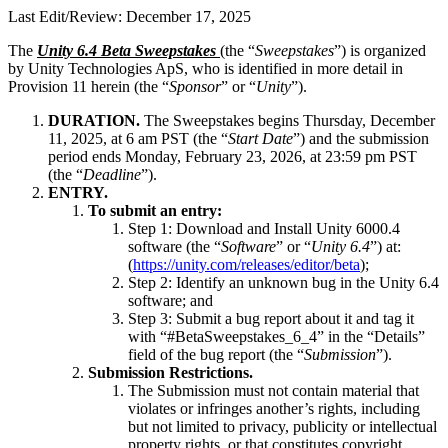
문의하기
Last Edit/Review: December 17, 2025
용어집
Unity 필수 학습 길잡이
유니티 팀과 소통하기
멀티플랫폼
제조업
Livestreams
기술 용어 라이브러리
Unity 사용이 처음이신가요? 여정 시작하기
Unity가 지원하는 25개 이상의 플랫폼을 살펴보세요.
운영 우수성 확보
The
Unity 6.4 Beta Sweepstakes
(the “
Sweepstakes
”) is organized
개발자, 크리에이터, Insider와의 소통
분석 자료
by Unity Technologies ApS, who is identified in more detail in
Provision 11 herein (the “
Sponsor
” or “
Unity
”).
사용법 가이드
LiveOps
리테일
Unity Awards
활용 사례
출시 후 인사이트를 확인하고 라이브 게임을 운영하세요.
실용적인 팁 및 베스트 프랙티스
상점 경험을 온라인 경험으로 전환
DURATION.
The Sweepstakes begins Thursday, December
전 세계 Unity 크리에이터 축하
실제 성공 사례
성장
교육
11, 2025, at 6 am PST (the “
Start Date
”) and the submission
period ends Monday, February 23, 2026, at 23:59 pm PST
자동차
(the “
Deadline
”).
베스트 프랙티스 가이드
사용자 확보
학생용
혁신을 가속화하고 차량 내 경험을 향상시키세요.
ENTRY.
전문가 팁
모바일 사용자를 검색하고 Acquire
커리어 시작하기
모든 산업 보기
To submit an entry:
Step 1: Download and Install Unity 6000.4
데모
인앱 결제
교육 담당자 대상 교육
software (the “
Software
” or “
Unity 6.4
”) at:
데모, 샘플 및 빌딩 블록
(
https://unity.com/releases/editor/beta
);
매장 및 D2C 전반에 걸쳐 IAP 관리하세요.
교육 효율 극대화
Step 2: Identify an unknown bug in the Unity 6.4
모든 리소스
software; and
새로운 기능
수익화
교육 라이선스
Step 3: Submit a bug report about it and tag it
적합한 게임으로 플레이어 연결
교육 기관에 Unity 강력한 기능 도입
with “#BetaSweepstakes_6_4” in the “Details”
블로그
Unity로 광고하세요
Unity로 수익화하세요
field of the bug report (the “
Submission
”).
업데이트, 정보, 기술 팁
Submission Restrictions.
활용 부문
자격증
The Submission must not contain material that
Unity 숙련도를 입증하세요
violates or infringes another’s rights, including
뉴스
모바일 게임
but not limited to privacy, publicity or intellectual
뉴스, 스토리, 보도 센터
Unity로 모바일 히트작을 제작하고 성장시키세요.
property rights, or that constitutes copyright