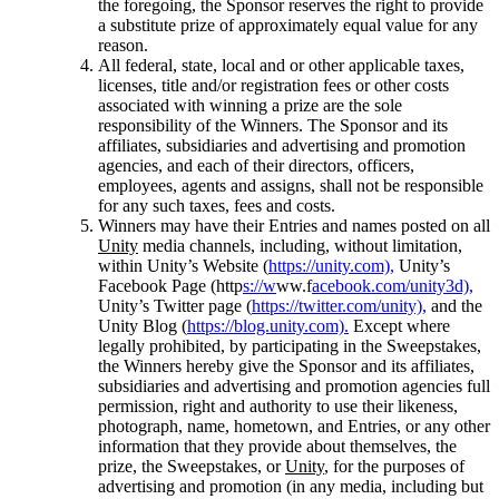
the foregoing, the Sponsor reserves the right to provide
a substitute prize of approximately equal value for any
reason.
All federal, state, local and or other applicable taxes,
licenses, title and/or registration fees or other costs
associated with winning a prize are the sole
responsibility of the Winners. The Sponsor and its
affiliates, subsidiaries and advertising and promotion
agencies, and each of their directors, officers,
employees, agents and assigns, shall not be responsible
for any such taxes, fees and costs.
Winners may have their Entries and names posted on all
Unity
media channels, including, without limitation,
within Unity’s Website (
https://unity.com),
Unity’s
Facebook Page (http
s://w
ww.f
acebook.com/unity3d),
Unity’s Twitter page (
https://twitter.com/unity),
and the
Unity Blog (
https://blog.unity.com).
Except where
legally prohibited, by participating in the Sweepstakes,
the Winners hereby give the Sponsor and its affiliates,
subsidiaries and advertising and promotion agencies full
permission, right and authority to use their likeness,
photograph, name, hometown, and Entries, or any other
information that they provide about themselves, the
prize, the Sweepstakes, or
Unity
, for the purposes of
advertising and promotion (in any media, including but