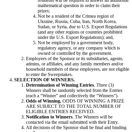
residents will be required to answer an additional
mathematical question in order to claim their
prizes;
Not be a resident of the Crimea region of
Ukraine, Russia, Cuba, Iran, North Korea,
Sudan, or Syria, due to U.S. Export Regulations
(and any other regions or countries prohibited
under the U.S. Export Regulations); and,
Not be employed by a government body,
regulatory agency, or any company which is
owned or controlled by the government.
Employees of the Sponsor or its subsidiaries, agents,
admins, or affiliates, and any family members and/or
household members of these employees, are not eligible
to enter the Sweepstakes.
SELECTION OF WINNERS.
Determination of Winning Entries
. Three (3)
Winners shall be randomly selected from the Entries
(each a “Winner” and collectively the “Winners”).
Odds of Winning.
ODDS OF WINNING A PRIZE
ARE SUBJECT TO THE TOTAL NUMBER OF
ELIGIBLE ENTRIES RECEIVED.
Notification to Winners
. The Winners will be
contacted via the email submitted with their Entry.
All decisions of the Sponsor shall be final and binding