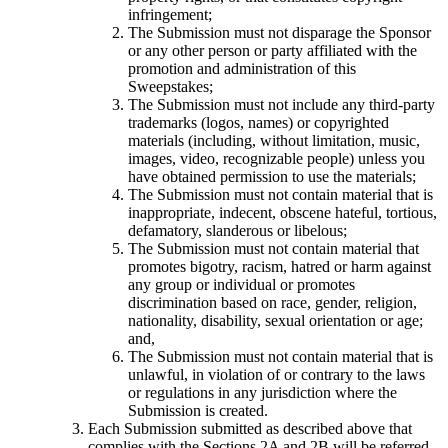
infringement;
The Submission must not disparage the Sponsor
인디 게임
or any other person or party affiliated with the
소규모 팀으로 대작 게임을 출시하세요.
promotion and administration of this
Sweepstakes;
XR 게임
The Submission must not include any third-party
trademarks (logos, names) or copyrighted
여러 플랫폼에서 XR 게임을 출시하세요.
materials (including, without limitation, music,
images, video, recognizable people) unless you
멀티플레이어 게임
have obtained permission to use the materials;
멀티플레이어 게임 개발을 간소화하세요.
The Submission must not contain material that is
inappropriate, indecent, obscene hateful, tortious,
defamatory, slanderous or libelous;
The Submission must not contain material that
promotes bigotry, racism, hatred or harm against
any group or individual or promotes
discrimination based on race, gender, religion,
nationality, disability, sexual orientation or age;
and,
The Submission must not contain material that is
unlawful, in violation of or contrary to the laws
or regulations in any jurisdiction where the
Submission is created.
Each Submission submitted as described above that
complies with the Sections 2A and 2B will be referred