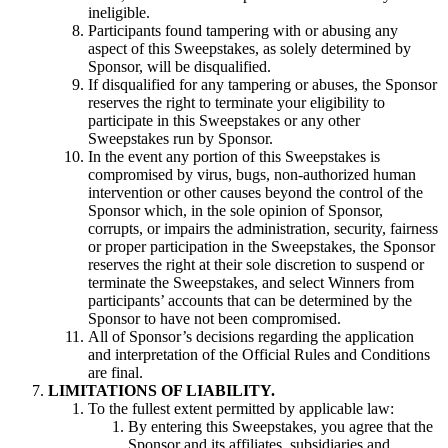
ineligible.
Participants found tampering with or abusing any
aspect of this Sweepstakes, as solely determined by
Sponsor, will be disqualified.
If disqualified for any tampering or abuses, the Sponsor
reserves the right to terminate your eligibility to
participate in this Sweepstakes or any other
Sweepstakes run by Sponsor.
In the event any portion of this Sweepstakes is
compromised by virus, bugs, non-authorized human
intervention or other causes beyond the control of the
Sponsor which, in the sole opinion of Sponsor,
corrupts, or impairs the administration, security, fairness
or proper participation in the Sweepstakes, the Sponsor
reserves the right at their sole discretion to suspend or
terminate the Sweepstakes, and select Winners from
participants’ accounts that can be determined by the
Sponsor to have not been compromised.
All of Sponsor’s decisions regarding the application
and interpretation of the Official Rules and Conditions
are final.
LIMITATIONS OF LIABILITY.
To the fullest extent permitted by applicable law:
By entering this Sweepstakes, you agree that the
Sponsor and its affiliates, subsidiaries and