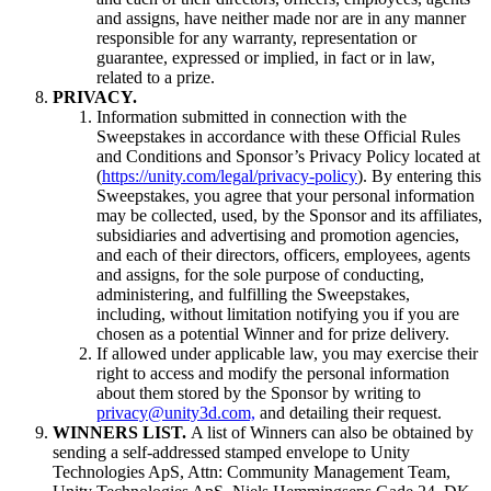
and assigns, have neither made nor are in any manner
responsible for any warranty, representation or
guarantee, expressed or implied, in fact or in law,
related to a prize.
PRIVACY.
Information submitted in connection with the
Sweepstakes in accordance with these Official Rules
and Conditions and Sponsor’s Privacy Policy located at
(
https://unity.com/legal/privacy-policy
). By entering this
Sweepstakes, you agree that your personal information
may be collected, used, by the Sponsor and its affiliates,
subsidiaries and advertising and promotion agencies,
and each of their directors, officers, employees, agents
and assigns, for the sole purpose of conducting,
administering, and fulfilling the Sweepstakes,
including, without limitation notifying you if you are
chosen as a potential Winner and for prize delivery.
If allowed under applicable law, you may exercise their
right to access and modify the personal information
about them stored by the Sponsor by writing to
privacy@unity3d.com,
and detailing their request.
WINNERS LIST.
A list of Winners can also be obtained by
sending a self-addressed stamped envelope to Unity
Technologies ApS, Attn: Community Management Team,