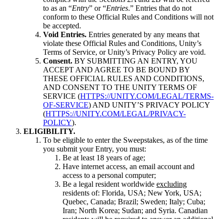
to as an “
Entry
” or “
Entries
.” Entries that do not
conform to these Official Rules and Conditions will not
be accepted.
Void Entries.
Entries generated by any means that
violate these Official Rules and Conditions, Unity’s
Terms of Service, or Unity’s Privacy Policy are void.
Consent.
BY SUBMITTING AN ENTRY, YOU
ACCEPT AND AGREE TO BE BOUND BY
THESE OFFICIAL RULES AND CONDITIONS,
AND CONSENT TO THE UNITY TERMS OF
SERVICE (
HTTPS://UNITY.COM/LEGAL/TERMS-
OF-SERVICE
) AND UNITY’S PRIVACY POLICY
(
HTTPS://UNITY.COM/LEGAL/PRIVACY-
POLICY
).
ELIGIBILITY.
To be eligible to enter the Sweepstakes, as of the time
you submit your Entry, you must:
Be at least 18 years of age;
Have internet access, an email account and
access to a personal computer;
Be a legal resident worldwide
excluding
residents of: Florida, USA; New York, USA;
Quebec, Canada; Brazil; Sweden; Italy; Cuba;
Iran; North Korea; Sudan; and Syria. Canadian