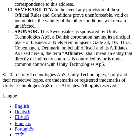
correspondence to this address.
SEVERABILITY.
In the event any provision of these
Official Rules and Conditions prove unenforceable, void or
incomplete, the validity of the other conditions will remain
unaffected.
SPONSOR.
This Sweepstakes is sponsored by Unity
Technologies ApS, a Danish corporation having its principal
place of business at Niels Hemmingsens Gade 24, DK-1153,
Copenhagen, Denmark, on behalf of itself and its Affiliates.
As used herein, the term “
Affiliates
” shall mean an entity that
directly or indirectly controls, is controlled by or is under
common control with Unity Technologies ApS.
© 2025 Unity Technologies ApS, Unity Technologies, Unity and
their respective logos, are trademarks or registered trademarks of
Unity Technologies ApS or its Affiliates. All rights reserved.
Langue
English
Deutsch
日本語
Français
Português
中文