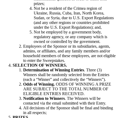
prizes;
Not be a resident of the Crimea region of
Ukraine, Russia, Cuba, Iran, North Korea,
Sudan, or Syria, due to U.S. Export Regulations
(and any other regions or countries prohibited
under the U.S. Export Regulations); and,
Not be employed by a government body,
regulatory agency, or any company which is
owned or controlled by the government.
Employees of the Sponsor or its subsidiaries, agents,
admins, or affiliates, and any family members and/or
household members of these employees, are not eligible
to enter the Sweepstakes.
SELECTION OF WINNERS.
Determination of Winning Entries
. Three (3)
Winners shall be randomly selected from the Entries
(each a “Winner” and collectively the “Winners”).
Odds of Winning.
ODDS OF WINNING A PRIZE
ARE SUBJECT TO THE TOTAL NUMBER OF
ELIGIBLE ENTRIES RECEIVED.
Notification to Winners
. The Winners will be
contacted via the email submitted with their Entry.
All decisions of the Sponsor shall be final and binding
in all respects;
PRIZES.