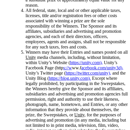
reason.
All federal, state, local and or other applicable taxes,
licenses, title and/or registration fees or other costs
associated with winning a prize are the sole
responsibility of the Winners. The Sponsor and its
affiliates, subsidiaries and advertising and promotion
agencies, and each of their directors, officers,
employees, agents and assigns, shall not be responsible
for any such taxes, fees and costs.
Winners may have their Entries and names posted on all
Unity
media channels, including, without limitation,
within Unity’s Website (
https://unity.com),
Unity’s
Facebook Page (http
s://w
ww.f
acebook.com/unity3d),
Unity’s Twitter page (
https://twitter.com/unity),
and the
Unity Blog (
https://blog.unity.com).
Except where
legally prohibited, by participating in the Sweepstakes,
the Winners hereby give the Sponsor and its affiliates,
subsidiaries and advertising and promotion agencies full
permission, right and authority to use their likeness,
photograph, name, hometown, and Entries, or any other
information that they provide about themselves, the
prize, the Sweepstakes, or
Unity
, for the purposes of
advertising and promotion (in any media, including but
not limited to in print media, television, film, video,