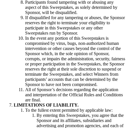
Participants found tampering with or abusing any
aspect of this Sweepstakes, as solely determined by
Sponsor, will be disqualified.
If disqualified for any tampering or abuses, the Sponsor
reserves the right to terminate your eligibility to
participate in this Sweepstakes or any other
Sweepstakes run by Sponsor.
In the event any portion of this Sweepstakes is
compromised by virus, bugs, non-authorized human
intervention or other causes beyond the control of the
Sponsor which, in the sole opinion of Sponsor,
corrupts, or impairs the administration, security, fairness
or proper participation in the Sweepstakes, the Sponsor
reserves the right at their sole discretion to suspend or
terminate the Sweepstakes, and select Winners from
participants’ accounts that can be determined by the
Sponsor to have not been compromised.
All of Sponsor’s decisions regarding the application
and interpretation of the Official Rules and Conditions
are final.
LIMITATIONS OF LIABILITY.
To the fullest extent permitted by applicable law:
By entering this Sweepstakes, you agree that the
Sponsor and its affiliates, subsidiaries and
advertising and promotion agencies, and each of