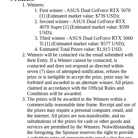
Winners:
First winner - ASUS Dual GeForce RTX 5070
[1] (Estimated market value: $739 USD);
Second winner - ASUS Dual GeForce RTX
4070 Super [1] (Estimated market value: $599
USD);
Third winner - ASUS Dual GeForce RTX 5060
Ti [1] (Estimated market value: $577 USD);
Estimated Total Prizes value: $1,915 USD.
Winners will be contacted via the email submitted with
their Entry. If a Winner cannot be contacted, is
contacted and does not respond as directed within
seven (7) days of attempted notification, refuses the
prize or is ineligible to accept the prize, prize may be
forfeited and awarded to an alternate winner. All prizes
claimed in accordance with the Official Rules and
Conditions will be awarded.
The prizes will be awarded to the Winners within a
commercially reasonable time frame. Receipt and use of
the prizes may require a personal computer, email, and
the internet. All prizes are non-transferable, and no
substitutions of the prizes for cash or other goods and
services are permitted by the Winners. Notwithstanding
the foregoing, the Sponsor reserves the right to provide
a substitute prize of approximately equal value for any