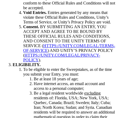
conform to these Official Rules and Conditions will not
be accepted.
Void Entries.
Entries generated by any means that
violate these Official Rules and Conditions, Unity’s
Terms of Service, or Unity’s Privacy Policy are void.
Consent.
BY SUBMITTING AN ENTRY, YOU
ACCEPT AND AGREE TO BE BOUND BY
THESE OFFICIAL RULES AND CONDITIONS,
AND CONSENT TO THE UNITY TERMS OF
SERVICE (
HTTPS://UNITY.COM/LEGAL/TERMS-
OF-SERVICE
) AND UNITY’S PRIVACY POLICY
(
HTTPS://UNITY.COM/LEGAL/PRIVACY-
POLICY
).
ELIGIBILITY.
To be eligible to enter the Sweepstakes, as of the time
you submit your Entry, you must:
Be at least 18 years of age;
Have internet access, an email account and
access to a personal computer;
Be a legal resident worldwide
excluding
residents of: Florida, USA; New York, USA;
Quebec, Canada; Brazil; Sweden; Italy; Cuba;
Iran; North Korea; Sudan; and Syria. Canadian
residents will be required to answer an additional
mathematical question in order to claim their