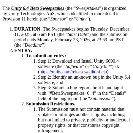
Découvrez plus de 25 plateformes prises en charge par Unity
Atteindre l'excellence opérationnelle
Vous découvrez Unity ? Commencez votre parcours
Informations
Rejoignez les développeurs, créateurs et initiés
The
Unity 6.4 Beta Sweepstakes
(the “
Sweepstakes
”) is organized
LiveOps
Distribution
Guides pratiques
by Unity Technologies ApS, who is identified in more detail in
Études de cas
Unity Awards
Informations post-lancement et opérations de jeu en direct
Transformer les expériences en magasin en expériences en ligne
Conseils pratiques et meilleures pratiques
Provision 11 herein (the “
Sponsor
” or “
Unity
”).
Histoires de succès dans le monde réel
Célébration des créateurs Unity dans le monde entier
Développez
Formation
DURATION.
The Sweepstakes begins Thursday, December
Automobile
11, 2025, at 6 am PST (the “
Start Date
”) and the submission
Guides des meilleures pratiques
Acquisition de nouveaux joueurs
Stimulez l'innovation et les expériences en voiture
Pour les étudiants
period ends Monday, February 23, 2026, at 23:59 pm PST
Conseils et astuces d'experts
Faites-vous découvrir et acquérez des utilisateurs mobiles
Voir toutes les industries
Démarrez votre carrière
(the “
Deadline
”).
ENTRY.
Démos
Achats intégrés
Pour les enseignants
To submit an entry:
Démos, échantillons et éléments de base
Gérer IAP entre les magasins et D2C
Boostez votre enseignement
Step 1: Download and Install Unity 6000.4
Toutes les ressources
software (the “
Software
” or “
Unity 6.4
”) at:
Nouveautés
Monétisation
Licence d'enseignement subventionnée
(
https://unity.com/releases/editor/beta
);
Connectez les joueurs avec les bons jeux
Apportez la puissance de Unity à votre institution
Step 2: Identify an unknown bug in the Unity 6.4
Blog
Faites de la publicité avec Unity
Monétisez avec Unity
software; and
Mises à jour, informations et conseils techniques
Cas d’utilisation
Step 3: Submit a bug report about it and tag it
Certifications
with “#BetaSweepstakes_6_4” in the “Details”
Prouvez votre maîtrise de Unity
field of the bug report (the “
Submission
”).
Actualités
Jeux mobiles
Submission Restrictions.
Actualités, histoires et centre de presse
Créez et développez des succès mobiles avec Unity
The Submission must not contain material that
violates or infringes another’s rights, including
Jeux indépendants
but not limited to privacy, publicity or intellectual
Lancez de grands jeux avec de petites équipes
property rights, or that constitutes copyright
infringement;