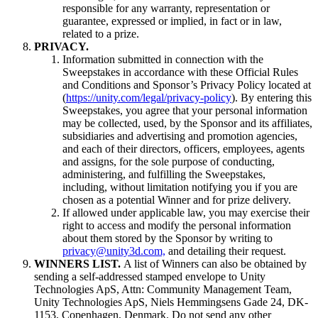
responsible for any warranty, representation or
guarantee, expressed or implied, in fact or in law,
related to a prize.
PRIVACY.
Information submitted in connection with the
Sweepstakes in accordance with these Official Rules
and Conditions and Sponsor’s Privacy Policy located at
(
https://unity.com/legal/privacy-policy
). By entering this
Sweepstakes, you agree that your personal information
may be collected, used, by the Sponsor and its affiliates,
subsidiaries and advertising and promotion agencies,
and each of their directors, officers, employees, agents
and assigns, for the sole purpose of conducting,
administering, and fulfilling the Sweepstakes,
including, without limitation notifying you if you are
chosen as a potential Winner and for prize delivery.
If allowed under applicable law, you may exercise their
right to access and modify the personal information
about them stored by the Sponsor by writing to
privacy@unity3d.com,
and detailing their request.
WINNERS LIST.
A list of Winners can also be obtained by
sending a self-addressed stamped envelope to Unity
Technologies ApS, Attn: Community Management Team,
Unity Technologies ApS, Niels Hemmingsens Gade 24, DK-
1153, Copenhagen, Denmark. Do not send any other