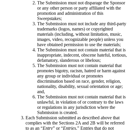
Jeux XR
The Submission must not disparage the Sponsor
Lancez des jeux XR sur plusieurs plateformes
or any other person or party affiliated with the
promotion and administration of this
Sweepstakes;
Jeux multijoueur
The Submission must not include any third-party
Simplifiez le développement de jeux multijoueurs
trademarks (logos, names) or copyrighted
materials (including, without limitation, music,
images, video, recognizable people) unless you
have obtained permission to use the materials;
The Submission must not contain material that is
inappropriate, indecent, obscene hateful, tortious,
defamatory, slanderous or libelous;
The Submission must not contain material that
promotes bigotry, racism, hatred or harm against
any group or individual or promotes
discrimination based on race, gender, religion,
nationality, disability, sexual orientation or age;
and,
The Submission must not contain material that is
unlawful, in violation of or contrary to the laws
or regulations in any jurisdiction where the
Submission is created.
Each Submission submitted as described above that
complies with the Sections 2A and 2B will be referred
to as an “
Entry
” or “
Entries
.” Entries that do not