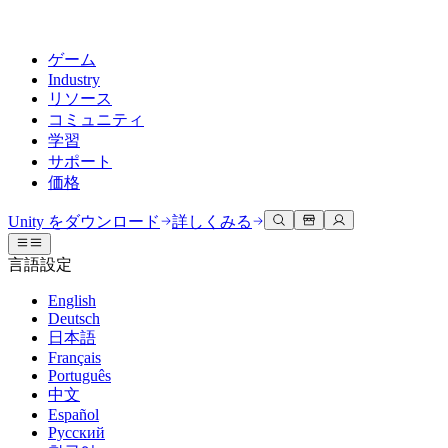
ゲーム
Industry
リソース
コミュニティ
学習
サポート
価格
開発
活用事例
技術ライブラリ
コミュニティハブ
すべてのレベルに対応
サポートオプション
Unity をダウンロード
詳しくみる
Unity Learn
Unityエンジン
3Dコラボレーション
ドキュメント
ディスカッション
ヘルプを得る
言語設定
無料でUnityスキルをマスターする
任意のプラットフォーム向けに2Dおよび3Dゲームを構築
リアルタイムで3Dプロジェクトを構築およびレビューする
Unityで成功するためのサポート
公式ユーザーマニュアルとAPIリファレンス
議論、問題解決、つながる
English
プロフェッショナルトレーニング
Deutsch
Success Plan
共同作業
没入型トレーニング
開発者ツール
イベント
日本語
Unityトレーナーでチームをレベルアップ
専門的なサポートで目標を早く達成する
チームでの共同作業と迅速なイテレーション
没入型環境でのトレーニング
リリースバージョンと問題追跡
グローバルおよびローカルイベント
Français
Unity初心者向け
Unity をダウンロード
Português
コミュニティストーリー
FAQ
顧客体験
中文
よくある質問への回答
ロードマップ
スタートガイド
プランと価格
インタラクティブな3D体験を作成する
Español
Made with Unity
今後の機能をレビューする
学習を開始しましょう
デプロイ
業界
Русский
Unityクリエイターの紹介
お問い合わせ