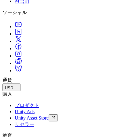
한국어
私たちのチームに連絡する
用語集
Unityエッセンシャルパスウェイ
マルチプラットフォーム
製造業
ライブストリーム
ソーシャル
技術用語のライブラリ
Unity は初めてですか？旅を始めましょう
Unity がサポートする 25 以上のプラットフォームを見る
運用の卓越性を達成する
開発者、クリエイター、インサイダーに参加する
インサイト
ハウツーガイド
LiveOps
小売
Unity Awards
ケーススタディ
ローンチ後のインサイトとライブゲームオペレーション
実用的なヒントとベストプラクティス
店内体験をオンライン体験に変換する
世界中のUnityクリエイターを祝う
実際の成功事例
成長
教育
自動車
ベストプラクティスガイド
詳しく見る
学生向け
イノベーションと車内体験を促進する
専門家のヒントとコツ
発見され、モバイルユーザーを獲得する
キャリアをスタートさせる
すべての業界を見る
デモ
アプリ内課金
教育者向け
デモ、サンプル、ビルディングブロック
通貨
ストアとD2C全体でIAPを管理
教育を大幅に強化
すべてのリソース
USD
新機能
収益化
教育機関向けライセンス
購入
プレイヤーを適切なゲームに接続する
Unityの力をあなたの機関に持ち込む
プロダクト
ブログ
Unity で宣伝
Unity で収益化
Unity Ads
更新情報、情報、技術的ヒント
活用事例
認定教材
Unity Asset Store
Unityのマスタリーを証明する
リセラー
お知らせ
モバイルゲーム
ニュース、ストーリー、プレスセンター
Unity でモバイル向けヒット作を制作して成長させる
教育