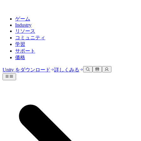
ゲーム
Industry
リソース
コミュニティ
学習
サポート
価格
開発
活用事例
技術ライブラリ
コミュニティハブ
すべてのレベルに対応
サポートオプション
Unity をダウンロード
詳しくみる
Unity Learn
Unityエンジン
3Dコラボレーション
ドキュメント
ディスカッション
ヘルプを得る
無料でUnityスキルをマスターする
任意のプラットフォーム向けに2Dおよび3Dゲームを構築
リアルタイムで3Dプロジェクトを構築およびレビューする
Unityで成功するためのサポート
公式ユーザーマニュアルとAPIリファレンス
議論、問題解決、つながる
プロフェッショナルトレーニング
Success Plan
共同作業
没入型トレーニング
開発者ツール
イベント
Unityトレーナーでチームをレベルアップ
専門的なサポートで目標を早く達成する
チームでの共同作業と迅速なイテレーション
没入型環境でのトレーニング
リリースバージョンと問題追跡
グローバルおよびローカルイベント
Unity初心者向け
Unity をダウンロード
コミュニティストーリー
FAQ
顧客体験
よくある質問への回答
ロードマップ
スタートガイド
プランと価格
インタラクティブな3D体験を作成する
Made with Unity
今後の機能をレビューする
学習を開始しましょう
デプロイ
業界
Unityクリエイターの紹介
お問い合わせ