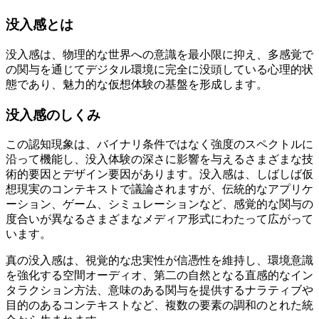
没入感とは
没入感は、物理的な世界への意識を最小限に抑え、多感覚で
の関与を通じてデジタル環境に完全に没頭している心理的状
態であり、魅力的な仮想体験の基盤を形成します。
没入感のしくみ
この認知現象は、バイナリ条件ではなく強度のスペクトルに
沿って機能し、没入体験の深さに影響を与えるさまざまな技
術的要因とデザイン要因があります。没入感は、しばしば仮
想現実のコンテキストで議論されますが、伝統的なアプリケ
ーション、ゲーム、シミュレーションなど、感覚的な関与の
度合いが異なるさまざまなメディア形式にわたって広がって
います。
真の没入感は、視覚的な忠実性が信憑性を維持し、環境意識
を強化する空間オーディオ、第二の自然となる直感的なイン
タラクション方法、意味のある関与を提供するナラティブや
目的のあるコンテキストなど、複数の要素の調和のとれた統