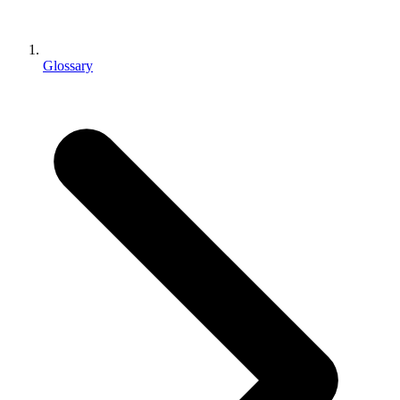
インディーゲーム
少人数のチームで大規模なゲームを開発する
Glossary
XR ゲーム
XR ゲームを複数プラットフォーム向けにローンチする
マルチプレイヤーゲーム
マルチプレイヤーゲーム制作を簡素化