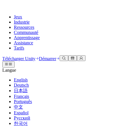
Jeux
Industrie
Ressources
Communauté
Apprentissage
Assistance
Tarifs
Développer
Cas d’utilisation
Bibliothèque technique
Centre communautaire
Pour tous les niveaux
Options d'assistance
Télécharger Unity
Démarrer
Moteur Unity
Collaboration 3D
Documentation
Discussions
Unity Learn
Obtenir de l'aide
Langue
Créez des jeux 2D et 3D pour n'importe quelle plateforme
Construisez et révisez des projets 3D en temps réel
Maîtrisez les compétences Unity gratuitement
Vous aider à réussir avec Unity
Manuels d'utilisation officiels et références API
Discuter, résoudre des problèmes et se connecter
English
Collaboration
Formation immersive
Formation professionnelle
Plans de succès
Deutsch
Outils de développement
Événements
Collaborez et itérez rapidement avec votre équipe
Entraînez-vous dans des environnements immersifs
Améliorez votre équipe avec des formateurs Unity
Atteignez vos objectifs plus rapidement avec un support expert
日本語
Versions de publication et suivi des problèmes
Événements mondiaux et locaux
Télécharger Unity
Vous découvrez Unity ?
Français
Histoires de la communauté
Expériences client
FAQ
Português
Feuille de route
Offres et tarifs
Créez des expériences interactives 3D
Démarrer
Réponses aux questions courantes
中文
Examiner les fonctionnalités à venir
Made with Unity
Déployez
Secteurs
Démarrez votre apprentissage
Español
Mise en avant des créateurs Unity
Русский
Contactez-nous.
Glossaire
한국어
Multiplateforme
Fabrication
Parcours essentiels Unity
Connectez-vous avec notre équipe
Bibliothèque de termes techniques
Diffusions en direct