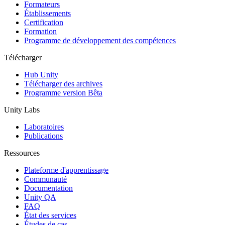
Jeux XR
Formateurs
Lancez des jeux XR sur plusieurs plateformes
Établissements
Certification
Formation
Jeux multijoueur
Programme de développement des compétences
Simplifiez le développement de jeux multijoueurs
Télécharger
Hub Unity
Télécharger des archives
Programme version Bêta
Unity Labs
Laboratoires
Publications
Ressources
Plateforme d'apprentissage
Communauté
Documentation
Unity QA
FAQ
État des services
Études de cas