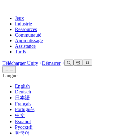
Jeux
Industrie
Ressources
Communauté
Apprentissage
Assistance
Tarifs
Développer
Cas d’utilisation
Bibliothèque technique
Centre communautaire
Pour tous les niveaux
Options d'assistance
Télécharger Unity
Démarrer
Moteur Unity
Collaboration 3D
Documentation
Discussions
Unity Learn
Obtenir de l'aide
Langue
Créez des jeux 2D et 3D pour n'importe quelle plateforme
Construisez et révisez des projets 3D en temps réel
Maîtrisez les compétences Unity gratuitement
Vous aider à réussir avec Unity
Manuels d'utilisation officiels et références API
Discuter, résoudre des problèmes et se connecter
English
Collaboration
Formation immersive
Formation professionnelle
Plans de succès
Deutsch
Outils de développement
Événements
Collaborez et itérez rapidement avec votre équipe
Entraînez-vous dans des environnements immersifs
Améliorez votre équipe avec des formateurs Unity
Atteignez vos objectifs plus rapidement avec un support expert
日本語
Versions de publication et suivi des problèmes
Événements mondiaux et locaux
Télécharger Unity
Vous découvrez Unity ?
Français
Histoires de la communauté
Expériences client
FAQ
Português
Feuille de route
Offres et tarifs
Créez des expériences interactives 3D
Démarrer
Réponses aux questions courantes
中文
Examiner les fonctionnalités à venir
Made with Unity
Déployez
Secteurs
Démarrez votre apprentissage
Español
Mise en avant des créateurs Unity
Русский
Contactez-nous.
Glossaire
한국어
Multiplateforme
Fabrication
Parcours essentiels Unity
Connectez-vous avec notre équipe
Bibliothèque de termes techniques
Diffusions en direct