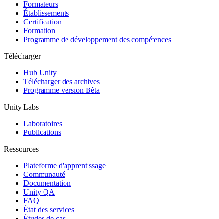
Jeux XR
Formateurs
Lancez des jeux XR sur plusieurs plateformes
Établissements
Certification
Formation
Jeux multijoueur
Programme de développement des compétences
Simplifiez le développement de jeux multijoueurs
Télécharger
Hub Unity
Télécharger des archives
Programme version Bêta
Unity Labs
Laboratoires
Publications
Ressources
Plateforme d'apprentissage
Communauté
Documentation
Unity QA
FAQ
État des services
Études de cas