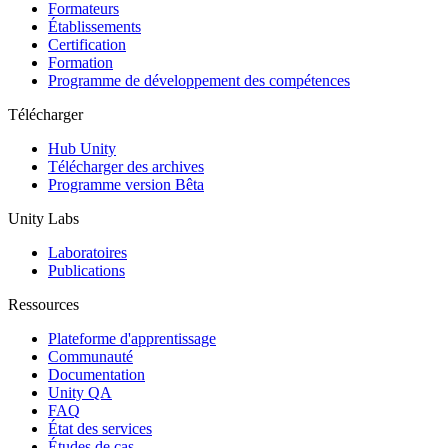
Jeux XR
Formateurs
Lancez des jeux XR sur plusieurs plateformes
Établissements
Certification
Formation
Jeux multijoueur
Programme de développement des compétences
Simplifiez le développement de jeux multijoueurs
Télécharger
Hub Unity
Télécharger des archives
Programme version Bêta
Unity Labs
Laboratoires
Publications
Ressources
Plateforme d'apprentissage
Communauté
Documentation
Unity QA
FAQ
État des services
Études de cas