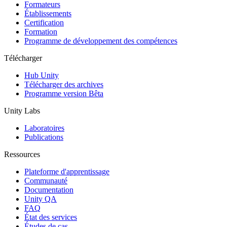
Jeux XR
Formateurs
Lancez des jeux XR sur plusieurs plateformes
Établissements
Certification
Formation
Jeux multijoueur
Programme de développement des compétences
Simplifiez le développement de jeux multijoueurs
Télécharger
Hub Unity
Télécharger des archives
Programme version Bêta
Unity Labs
Laboratoires
Publications
Ressources
Plateforme d'apprentissage
Communauté
Documentation
Unity QA
FAQ
État des services
Études de cas