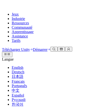
Jeux
Industrie
Ressources
Communauté
Apprentissage
Assistance
Tarifs
Développer
Cas d’utilisation
Bibliothèque technique
Centre communautaire
Pour tous les niveaux
Options d'assistance
Télécharger Unity
Démarrer
Moteur Unity
Collaboration 3D
Documentation
Discussions
Unity Learn
Obtenir de l'aide
Langue
Créez des jeux 2D et 3D pour n'importe quelle plateforme
Construisez et révisez des projets 3D en temps réel
Maîtrisez les compétences Unity gratuitement
Vous aider à réussir avec Unity
Manuels d'utilisation officiels et références API
Discuter, résoudre des problèmes et se connecter
English
Collaboration
Formation immersive
Formation professionnelle
Plans de succès
Deutsch
Outils de développement
Événements
Collaborez et itérez rapidement avec votre équipe
Entraînez-vous dans des environnements immersifs
Améliorez votre équipe avec des formateurs Unity
Atteignez vos objectifs plus rapidement avec un support expert
日本語
Versions de publication et suivi des problèmes
Événements mondiaux et locaux
Télécharger Unity
Vous découvrez Unity ?
Français
Histoires de la communauté
Expériences client
FAQ
Português
Feuille de route
Offres et tarifs
Créez des expériences interactives 3D
Démarrer
Réponses aux questions courantes
中文
Examiner les fonctionnalités à venir
Made with Unity
Déployez
Secteurs
Démarrez votre apprentissage
Español
Mise en avant des créateurs Unity
Русский
Contactez-nous.
Glossaire
한국어
Multiplateforme
Fabrication
Parcours essentiels Unity
Connectez-vous avec notre équipe
Bibliothèque de termes techniques
Diffusions en direct