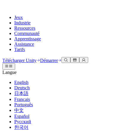
Jeux
Industrie
Ressources
Communauté
Apprentissage
Assistance
Tarifs
Développer
Cas d’utilisation
Bibliothèque technique
Centre communautaire
Pour tous les niveaux
Options d'assistance
Télécharger Unity
Démarrer
Moteur Unity
Collaboration 3D
Documentation
Discussions
Unity Learn
Obtenir de l'aide
Langue
Créez des jeux 2D et 3D pour n'importe quelle plateforme
Construisez et révisez des projets 3D en temps réel
Maîtrisez les compétences Unity gratuitement
Vous aider à réussir avec Unity
Manuels d'utilisation officiels et références API
Discuter, résoudre des problèmes et se connecter
English
Collaboration
Formation immersive
Formation professionnelle
Plans de succès
Deutsch
Outils de développement
Événements
Collaborez et itérez rapidement avec votre équipe
Entraînez-vous dans des environnements immersifs
Améliorez votre équipe avec des formateurs Unity
Atteignez vos objectifs plus rapidement avec un support expert
日本語
Versions de publication et suivi des problèmes
Événements mondiaux et locaux
Télécharger Unity
Vous découvrez Unity ?
Français
Histoires de la communauté
Expériences client
FAQ
Português
Feuille de route
Offres et tarifs
Créez des expériences interactives 3D
Démarrer
Réponses aux questions courantes
中文
Examiner les fonctionnalités à venir
Made with Unity
Déployez
Secteurs
Démarrez votre apprentissage
Español
Mise en avant des créateurs Unity
Русский
Contactez-nous.
Glossaire
한국어
Multiplateforme
Fabrication
Parcours essentiels Unity
Connectez-vous avec notre équipe
Bibliothèque de termes techniques
Diffusions en direct