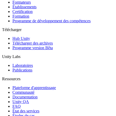
Jeux XR
Formateurs
Lancez des jeux XR sur plusieurs plateformes
Établissements
Certification
Formation
Jeux multijoueur
Programme de développement des compétences
Simplifiez le développement de jeux multijoueurs
Télécharger
Hub Unity
Télécharger des archives
Programme version Bêta
Unity Labs
Laboratoires
Publications
Ressources
Plateforme d'apprentissage
Communauté
Documentation
Unity QA
FAQ
État des services
Études de cas