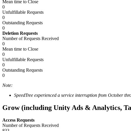
Mean time to Close
0
Unfulfillable Requests
0
Outstanding Requests
0
Deletion Requests
Number of Requests Received
0
Mean time to Close
0
Unfulfillable Requests
0
Outstanding Requests
0
Note:
SpeedTree experienced a service interruption from October th
Grow (including Unity Ads & Analytics, Ta
Access Requests
Number of Requests Received
833