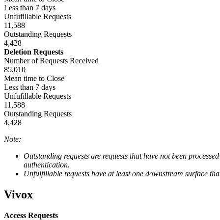
Jeux XR
Less than 7 days
Lancez des jeux XR sur plusieurs plateformes
Unfufillable Requests
11,588
Jeux multijoueur
Outstanding Requests
Simplifiez le développement de jeux multijoueurs
4,428
Deletion Requests
Number of Requests Received
85,010
Mean time to Close
Less than 7 days
Unfufillable Requests
11,588
Outstanding Requests
4,428
Note:
Outstanding requests are requests that have not been processed a
authentication.
Unfulfillable requests have at least one downstream surface th
Vivox
Access Requests