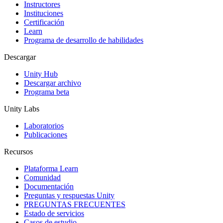
Instructores
Juegos XR
Instituciones
Lanza juegos XR en múltiples plataformas
Certificación
Learn
Programa de desarrollo de habilidades
Juegos multijugador
Simplifica el desarrollo de juegos multijugador
Descargar
Unity Hub
Descargar archivo
Programa beta
Unity Labs
Laboratorios
Publicaciones
Recursos
Plataforma Learn
Comunidad
Documentación
Preguntas y respuestas Unity
PREGUNTAS FRECUENTES
Estado de servicios
Casos de estudio