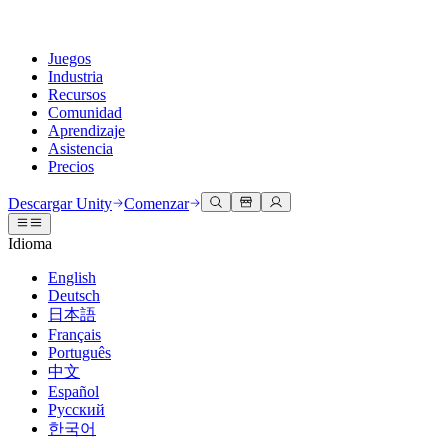
Juegos
Industria
Recursos
Comunidad
Aprendizaje
Asistencia
Precios
Desarrollar
Casos de uso
Biblioteca técnica
Centro de la comunidad
Para todos los niveles
Opciones de soporte
Descargar Unity
Comenzar
Motor de Unity
Colaboración 3D
Documentación
Discusiones
Unity Learn
Obtener ayuda
Idioma
Crea juegos 2D y 3D para cualquier plataforma
Construye y revisa proyectos 3D en tiempo real
Domina las habilidades de Unity de forma gratuita
Ayudándote a tener éxito con Unity
Manuales de usuario oficiales y referencias de API
Discute, resuelve problemas y conéctate
English
Colaboración
Capacitación envolvente
Capacitación profesional
Planes de éxito
Deutsch
Herramientas para desarrolladores
Eventos
Colabora e itera rápidamente con tu equipo
Capacitación en entornos envolventes
Mejora tu equipo con entrenadores de Unity
Alcanza tus metas más rápido con soporte experto
日本語
Versiones de lanzamiento y rastreador de problemas
Eventos globales y locales
Descargar Unity
¿No tienes experiencia con Unity?
Français
Historias de la comunidad
Experiencias del cliente
PREGUNTAS FRECUENTES
Português
Hoja de ruta
Planes y precios
Crea experiencias interactivas en 3D
Primeros pasos
Respuestas a preguntas comunes
中文
Revisar características próximas
Hecho con Unity
Implementar
Industrias
Pon en marcha tu aprendizaje
Español
Presentando a los creadores de Unity
Русский
Contáctanos
Glosario
한국어
Multiplataforma
Fabricación
Rutas esenciales de Unity
Conéctate con nuestro equipo
Biblioteca de términos técnicos
Transmisiones en vivo