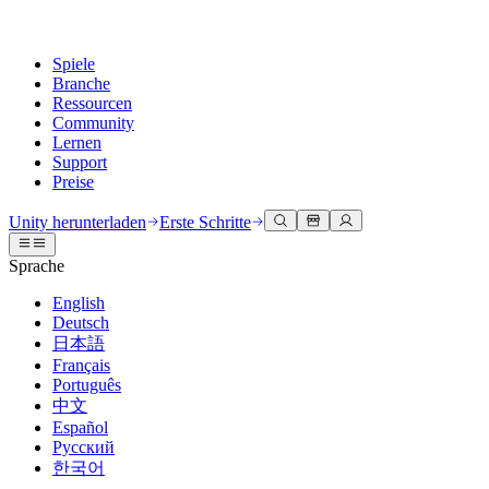
Spiele
Branche
Ressourcen
Community
Lernen
Support
Preise
Entwicklung
Anwendungsfälle
Technische Bibliothek
Community Hub
Für jedes Niveau
Kundendienstoptionen
Unity herunterladen
Erste Schritte
Unity Engine
3D-Zusammenarbeit
Dokumentation
Diskussionen
Unity Learn
Hilfe erhalten
Sprache
Erstellen Sie 2D- und 3D-Spiele für jede Plattform
Erstellen und überprüfen Sie 3D-Projekte in Echtzeit
Meistern Sie Unity-Fähigkeiten kostenlos
Wir helfen Ihnen, mit Unity erfolgreich zu sein
Offizielle Benutzerhandbücher und API-Referenzen
Diskutieren, Probleme lösen und verbinden
English
Zusammenarbeit
Immersive Schulung
Professionelles Training
Erfolgspläne
Deutsch
Entwicklertools
Veranstaltungen
Schnell mit Ihrem Team zusammenarbeiten und iterieren
In immersiven Umgebungen trainieren
Verbessern Sie Ihr Team mit Unity-Trainern
Erreichen Sie Ihre Ziele schneller mit Expertenunterstützung
日本語
Versionsfreigaben und Fehlerverfolgung
Globale und lokale Veranstaltungen
Unity herunterladen
Neu bei Unity
Français
Gemeinschaftsgeschichten
Kundenerlebnisse
FAQ
Português
Roadmap
Abonnements und Preise
Interaktive 3D-Erlebnisse erstellen
Erste Schritte
Antworten auf häufige Fragen
中文
Bevorstehende Funktionen überprüfen
Made with Unity
Bereitstellen
Branchen
Beginnen Sie noch heute mit dem Lernen
Español
Präsentation von Unity-Schöpfern
Русский
Kontakt aufnehmen
Glossar
한국어
Multiplattform
Fertigung
Unity Essential Pathways
Verbinden Sie sich mit unserem Team
Bibliothek technischer Begriffe
Livestreams