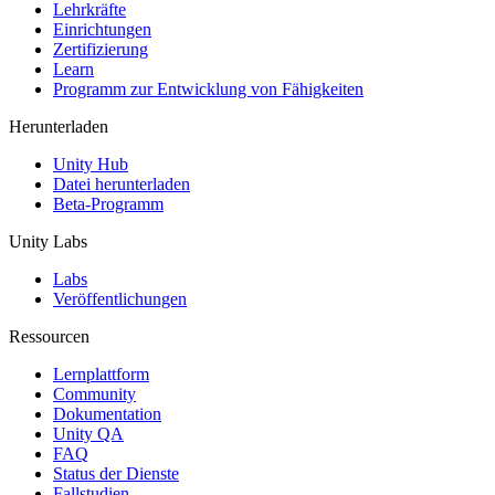
XR-Spiele
Lehrkräfte
XR-Spiele plattformübergreifend starten
Einrichtungen
Zertifizierung
Learn
Multiplayer-Spiele
Programm zur Entwicklung von Fähigkeiten
Vereinfachte Entwicklung von Multiplayer-Spielen
Herunterladen
Unity Hub
Datei herunterladen
Beta-Programm
Unity Labs
Labs
Veröffentlichungen
Ressourcen
Lernplattform
Community
Dokumentation
Unity QA
FAQ
Status der Dienste
Fallstudien