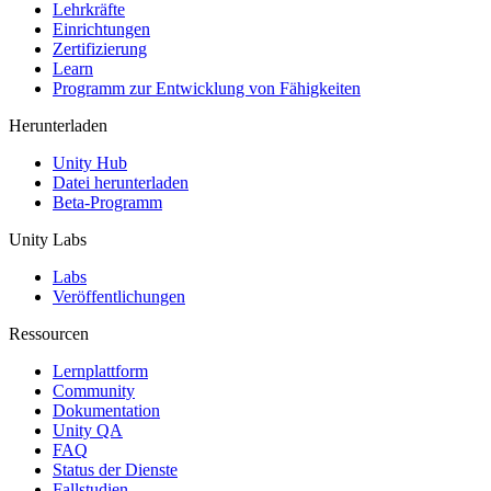
XR-Spiele
Lehrkräfte
XR-Spiele plattformübergreifend starten
Einrichtungen
Zertifizierung
Learn
Multiplayer-Spiele
Programm zur Entwicklung von Fähigkeiten
Vereinfachte Entwicklung von Multiplayer-Spielen
Herunterladen
Unity Hub
Datei herunterladen
Beta-Programm
Unity Labs
Labs
Veröffentlichungen
Ressourcen
Lernplattform
Community
Dokumentation
Unity QA
FAQ
Status der Dienste
Fallstudien