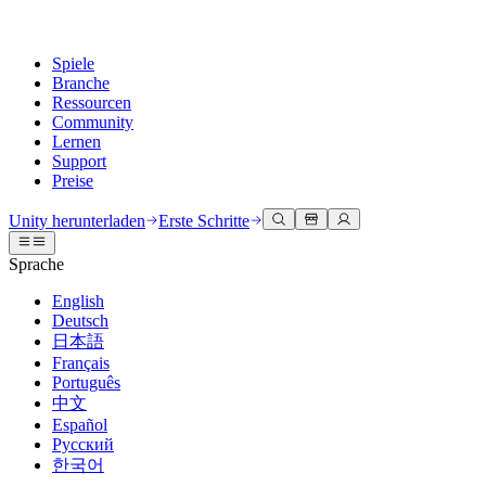
Spiele
Branche
Ressourcen
Community
Lernen
Support
Preise
Entwicklung
Anwendungsfälle
Technische Bibliothek
Community Hub
Für jedes Niveau
Kundendienstoptionen
Unity herunterladen
Erste Schritte
Unity Engine
3D-Zusammenarbeit
Dokumentation
Diskussionen
Unity Learn
Hilfe erhalten
Sprache
Erstellen Sie 2D- und 3D-Spiele für jede Plattform
Erstellen und überprüfen Sie 3D-Projekte in Echtzeit
Meistern Sie Unity-Fähigkeiten kostenlos
Wir helfen Ihnen, mit Unity erfolgreich zu sein
Offizielle Benutzerhandbücher und API-Referenzen
Diskutieren, Probleme lösen und verbinden
English
Zusammenarbeit
Immersive Schulung
Professionelles Training
Erfolgspläne
Deutsch
Entwicklertools
Veranstaltungen
Schnell mit Ihrem Team zusammenarbeiten und iterieren
In immersiven Umgebungen trainieren
Verbessern Sie Ihr Team mit Unity-Trainern
Erreichen Sie Ihre Ziele schneller mit Expertenunterstützung
日本語
Versionsfreigaben und Fehlerverfolgung
Globale und lokale Veranstaltungen
Unity herunterladen
Neu bei Unity
Français
Gemeinschaftsgeschichten
Kundenerlebnisse
FAQ
Português
Roadmap
Abonnements und Preise
Interaktive 3D-Erlebnisse erstellen
Erste Schritte
Antworten auf häufige Fragen
中文
Bevorstehende Funktionen überprüfen
Made with Unity
Bereitstellen
Branchen
Beginnen Sie noch heute mit dem Lernen
Español
Präsentation von Unity-Schöpfern
Русский
Kontakt aufnehmen
Glossar
한국어
Multiplattform
Fertigung
Unity Essential Pathways
Verbinden Sie sich mit unserem Team
Bibliothek technischer Begriffe
Livestreams