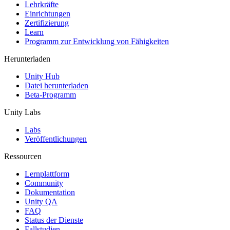
XR-Spiele
Lehrkräfte
XR-Spiele plattformübergreifend starten
Einrichtungen
Zertifizierung
Learn
Multiplayer-Spiele
Programm zur Entwicklung von Fähigkeiten
Vereinfachte Entwicklung von Multiplayer-Spielen
Herunterladen
Unity Hub
Datei herunterladen
Beta-Programm
Unity Labs
Labs
Veröffentlichungen
Ressourcen
Lernplattform
Community
Dokumentation
Unity QA
FAQ
Status der Dienste
Fallstudien