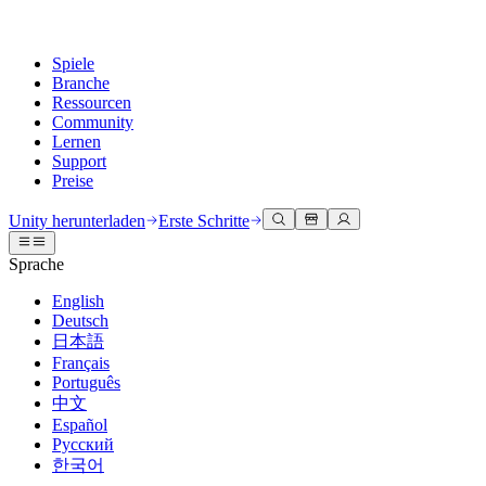
Spiele
Branche
Ressourcen
Community
Lernen
Support
Preise
Entwicklung
Anwendungsfälle
Technische Bibliothek
Community Hub
Für jedes Niveau
Kundendienstoptionen
Unity herunterladen
Erste Schritte
Unity Engine
3D-Zusammenarbeit
Dokumentation
Diskussionen
Unity Learn
Hilfe erhalten
Sprache
Erstellen Sie 2D- und 3D-Spiele für jede Plattform
Erstellen und überprüfen Sie 3D-Projekte in Echtzeit
Meistern Sie Unity-Fähigkeiten kostenlos
Wir helfen Ihnen, mit Unity erfolgreich zu sein
Offizielle Benutzerhandbücher und API-Referenzen
Diskutieren, Probleme lösen und verbinden
English
Zusammenarbeit
Immersive Schulung
Professionelles Training
Erfolgspläne
Deutsch
Entwicklertools
Veranstaltungen
Schnell mit Ihrem Team zusammenarbeiten und iterieren
In immersiven Umgebungen trainieren
Verbessern Sie Ihr Team mit Unity-Trainern
Erreichen Sie Ihre Ziele schneller mit Expertenunterstützung
日本語
Versionsfreigaben und Fehlerverfolgung
Globale und lokale Veranstaltungen
Unity herunterladen
Neu bei Unity
Français
Gemeinschaftsgeschichten
Kundenerlebnisse
FAQ
Português
Roadmap
Abonnements und Preise
Interaktive 3D-Erlebnisse erstellen
Erste Schritte
Antworten auf häufige Fragen
中文
Bevorstehende Funktionen überprüfen
Made with Unity
Bereitstellen
Branchen
Beginnen Sie noch heute mit dem Lernen
Español
Präsentation von Unity-Schöpfern
Русский
Kontakt aufnehmen
Glossar
한국어
Multiplattform
Fertigung
Unity Essential Pathways
Verbinden Sie sich mit unserem Team
Bibliothek technischer Begriffe
Livestreams