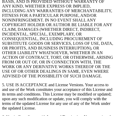
BASIS, AND IS PROVIDED WITHOUT WARRANTY OF
XR-Spiele
ANY KIND, WHETHER EXPRESS OR IMPLIED,
XR-Spiele plattformübergreifend starten
INCLUDING ANY WARRANTIES OF MERCHANTABILITY,
FITNESS FOR A PARTICULAR PURPOSE, AND/OR
Multiplayer-Spiele
NONINFRINGEMENT. IN NO EVENT SHALL ANY
Vereinfachte Entwicklung von Multiplayer-Spielen
COPYRIGHT HOLDER OR AUTHOR BE LIABLE FOR ANY
CLAIM, DAMAGES (WHETHER DIRECT, INDIRECT,
INCIDENTAL, SPECIAL, EXEMPLARY, OR
CONSEQUENTIAL, INCLUDING PROCUREMENT OF
SUBSTITUTE GOODS OR SERVICES, LOSS OF USE, DATA,
OR PROFITS, AND BUSINESS INTERRUPTION), OR
OTHER LIABILITY WHATSOEVER, WHETHER IN AN
ACTION OF CONTRACT, TORT, OR OTHERWISE, ARISING
FROM OR OUT OF, OR IN CONNECTION WITH, THE
WORK OR ANY DERIVATIVE WORKS THEREOF OR THE
USE OF OR OTHER DEALINGS IN SAME, EVEN WHERE
ADVISED OF THE POSSIBILITY OF SUCH DAMAGE.
5. USE IS ACCEPTANCE and License Versions. Your access to
and use of the Work constitutes your acceptance of this License and
its terms and conditions. This License may be modified or updated;
upon any such modification or update, you will comply with the
terms of the updated License for any use of any of the Work under
the updated License.