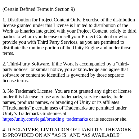
Entdecken Sie 25+ Plattformen, die Unity unterstützt
Betriebliche Exzellenz erreichen
Sind Sie neu bei Unity? Starten Sie Ihre Reise
Einblicke
Schließen Sie sich Entwicklern, Kreativen und Insidern an
(Certain Defined Terms in Section 9)
LiveOps
Einzelhandel
Anleitungen
Fallstudien
Unity Awards
Einblicke nach dem Start und Live-Spielbetrieb
In-Store-Erlebnisse in Online-Erlebnisse umwandeln
Umsetzbare Tipps und bewährte Verfahren
1. Distribution for Project Content Only. Exercise of the distribution
Erfolgsgeschichten aus der Praxis
Feier der Unity-Schöpfer weltweit
Wachsen Sie
Bildung
license granted under this License is limited to distribution of the
Work as binaries integrated with your Project Content, solely to third
Automobilindustrie
parties to whom you license or sell your Project Content or who
Best-Practice-Leitfäden
Nutzerakquisition
Innovation und Erlebnisse im Auto fördern
Für Studierende
provide you with Third Party Services, as you are permitted to
Experten Tipps und Tricks
Entdecken Sie und gewinnen Sie mobile Benutzer
Alle Branchen anzeigen
Starten Sie Ihre Karriere
distribute the runtime portion of the Unity Engine and under those
terms.
Demos
In-App-Käufe
Für Lehrkräfte
Demos, Beispiele und Bausteine
IAP Management über Filialen und D2C hinweg
Optimieren Sie Ihr Lehren
2. Third-Party Software. If the Work is accompanied by a “third-
Alle Ressourcen
party notices” or similar notice, you acknowledge and agree that
Neues
Monetarisierung
Lizenzstipendium für Bildungseinrichtungen
software or content so identified is governed by those separate
Verbinden Sie Spieler mit den richtigen Spielen
Bringen Sie die Kraft von Unity in Ihre Institution
license terms.
Blog
Werben mit Unity
Monetarisieren mit Unity
Aktualisierungen, Informationen und technische Tipps
3. No Trademark License. You are not granted any right or license
Anwendungsfälle
Zertifizierungen
under this License to use any trademarks, service marks, trade
Beweisen Sie Ihre Unity-Meisterschaft
names, products names, or branding of Unity or its affiliates
Neuigkeiten
Mobile Spiele
(“Trademarks”); certain uses of Trademarks are permitted under
Nachrichten, Geschichten und Pressezentrum
Mobile Hits mit Unity erstellen und wachsen lassen
Unity’s Trademark Guidelines at
https://unity.com/legal/branding_trademarks
or its successor site.
Indie-Spiele
Große Spiele mit kleinen Teams veröffentlichen
4. DISCLAIMER, LIMITATION OF LIABILITY. THE WORK
IS PROVIDED ON AN "AS IS" AND “AS AVAILABLE”