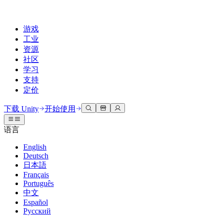
游戏
工业
资源
社区
学习
支持
定价
开发
使用案例
技术库
社区中心
适合每个级别
支持选项
下载 Unity
开始使用
Unity Learn
Unity 引擎
3D协作
文档
讨论
获取帮助
语言
免费掌握Unity技能
为任何平台构建2D和3D游戏
实时构建和审查3D项目
帮助您在Unity中取得成功
官方用户手册和API参考
讨论、解决问题和连接
English
专业培训
Deutsch
协作
沉浸式培训
成功计划
开发者工具
事件
日本語
通过Unity培训师提升您的团队
与团队协作并快速迭代
在沉浸式环境中培训
通过专家支持更快实现目标
发布版本和问题跟踪器
全球和本地活动
Français
Unity新手
下载 Unity
Português
社区故事
客户体验
常见问题解答
中文
路线图
准备开始
计划和定价
创建互动3D体验
常见问题解答
Español
Made with Unity
查看即将推出的功能
开始您的学习
部署
行业
Русский
展示Unity创作者