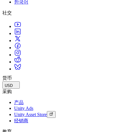
한국어
联系我们
术语表
Unity基础路径
多平台
制造业
与我们的团队联系
直播活动
社交
技术术语库
你是Unity 新手？开始您的旅程
探索 Unity 支持的超过 25 个平台
实现运营卓越
加入开发者、创作者和内部人员
洞察
使用指南
常态化运营
零售
Unity奖项
案例分析
可操作的技巧和最佳实践
游戏上线后的数据洞察与常态化运营
将店内体验转化为在线体验
庆祝全球的Unity创作者
真实成功案例
教育
Grow
汽车
最佳实践指南
用户获取
对于学生
提升创新能力和车内体验
专家提示和技巧
被发现并获取移动用户
开启您的职业生涯
查看所有行业
演示
应用内购
对于教育者
演示、示例和构建模块
货币
管理跨门店和D2C渠道的IAP（应用内购买）
增强您的教学
所有资源
USD
新增功能
商业化
教育资助许可证
采购
将玩家与合适的游戏连接
将Unity的力量带入您的机构
产品
博客
通过 Unity 投放广告
通过 Unity 实现变现
Unity Ads
更新、信息和技术提示
使用案例
认证
Unity Asset Store
证明您的Unity精通
经销商
新闻
移动游戏
新闻、故事和新闻中心
使用 Unity 打造移动端爆款游戏
教育