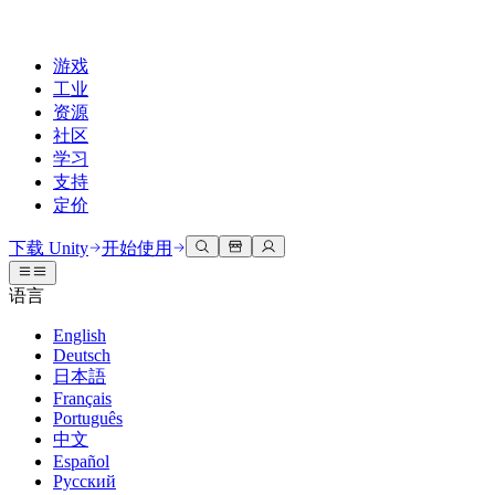
游戏
工业
资源
社区
学习
支持
定价
开发
使用案例
技术库
社区中心
适合每个级别
支持选项
下载 Unity
开始使用
Unity Learn
Unity 引擎
3D协作
文档
讨论
获取帮助
语言
免费掌握Unity技能
为任何平台构建2D和3D游戏
实时构建和审查3D项目
帮助您在Unity中取得成功
官方用户手册和API参考
讨论、解决问题和连接
English
专业培训
Deutsch
协作
沉浸式培训
成功计划
开发者工具
事件
日本語
通过Unity培训师提升您的团队
与团队协作并快速迭代
在沉浸式环境中培训
通过专家支持更快实现目标
发布版本和问题跟踪器
全球和本地活动
Français
Unity新手
下载 Unity
Português
社区故事
客户体验
常见问题解答
中文
路线图
准备开始
计划和定价
创建互动3D体验
常见问题解答
Español
Made with Unity
查看即将推出的功能
开始您的学习
部署
行业
Русский
展示Unity创作者