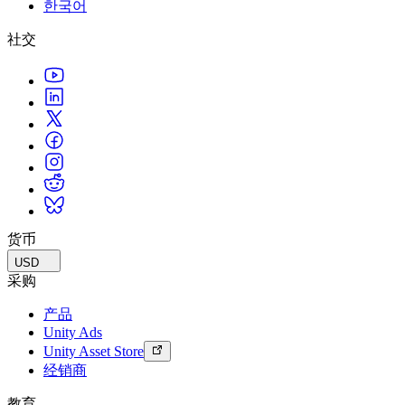
한국어
联系我们
术语表
Unity基础路径
多平台
制造业
与我们的团队联系
直播活动
社交
技术术语库
你是Unity 新手？开始您的旅程
探索 Unity 支持的超过 25 个平台
实现运营卓越
加入开发者、创作者和内部人员
洞察
使用指南
常态化运营
零售
Unity奖项
案例分析
可操作的技巧和最佳实践
游戏上线后的数据洞察与常态化运营
将店内体验转化为在线体验
庆祝全球的Unity创作者
真实成功案例
教育
Grow
汽车
最佳实践指南
用户获取
对于学生
提升创新能力和车内体验
专家提示和技巧
被发现并获取移动用户
开启您的职业生涯
查看所有行业
演示
应用内购
对于教育者
演示、示例和构建模块
货币
管理跨门店和D2C渠道的IAP（应用内购买）
增强您的教学
所有资源
USD
新增功能
商业化
教育资助许可证
采购
将玩家与合适的游戏连接
将Unity的力量带入您的机构
产品
博客
通过 Unity 投放广告
通过 Unity 实现变现
Unity Ads
更新、信息和技术提示
使用案例
认证
Unity Asset Store
证明您的Unity精通
经销商
新闻
移动游戏
新闻、故事和新闻中心
使用 Unity 打造移动端爆款游戏
教育