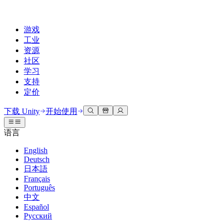
游戏
工业
资源
社区
学习
支持
定价
开发
使用案例
技术库
社区中心
适合每个级别
支持选项
下载 Unity
开始使用
Unity Learn
Unity 引擎
3D协作
文档
讨论
获取帮助
语言
免费掌握Unity技能
为任何平台构建2D和3D游戏
实时构建和审查3D项目
帮助您在Unity中取得成功
官方用户手册和API参考
讨论、解决问题和连接
English
专业培训
Deutsch
协作
沉浸式培训
成功计划
开发者工具
事件
日本語
通过Unity培训师提升您的团队
与团队协作并快速迭代
在沉浸式环境中培训
通过专家支持更快实现目标
发布版本和问题跟踪器
全球和本地活动
Français
Unity新手
下载 Unity
Português
社区故事
客户体验
常见问题解答
中文
路线图
准备开始
计划和定价
创建互动3D体验
常见问题解答
Español
Made with Unity
查看即将推出的功能
开始您的学习
部署
行业
Русский
展示Unity创作者