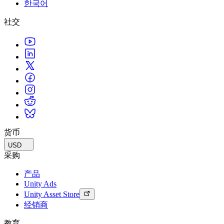
한국어
联系我们
术语表
Unity基础路径
多平台
制造业
与我们的团队联系
直播活动
社交
技术术语库
你是Unity 新手？开始您的旅程
探索 Unity 支持的超过 25 个平台
实现运营卓越
加入开发者、创作者和内部人员
洞察
使用指南
常态化运营
零售
Unity奖项
案例分析
可操作的技巧和最佳实践
游戏上线后的数据洞察与常态化运营
将店内体验转化为在线体验
庆祝全球的Unity创作者
真实成功案例
教育
Grow
汽车
最佳实践指南
用户获取
对于学生
提升创新能力和车内体验
专家提示和技巧
被发现并获取移动用户
开启您的职业生涯
查看所有行业
演示
应用内购
对于教育者
演示、示例和构建模块
货币
管理跨门店和D2C渠道的IAP（应用内购买）
增强您的教学
所有资源
USD
新增功能
商业化
教育资助许可证
采购
将玩家与合适的游戏连接
将Unity的力量带入您的机构
产品
博客
通过 Unity 投放广告
通过 Unity 实现变现
Unity Ads
更新、信息和技术提示
使用案例
认证
Unity Asset Store
证明您的Unity精通
经销商
新闻
移动游戏
新闻、故事和新闻中心
使用 Unity 打造移动端爆款游戏
教育