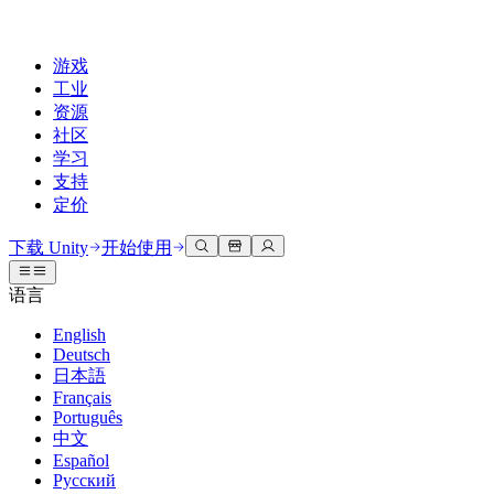
游戏
工业
资源
社区
学习
支持
定价
开发
使用案例
技术库
社区中心
适合每个级别
支持选项
下载 Unity
开始使用
Unity Learn
Unity 引擎
3D协作
文档
讨论
获取帮助
语言
免费掌握Unity技能
为任何平台构建2D和3D游戏
实时构建和审查3D项目
帮助您在Unity中取得成功
官方用户手册和API参考
讨论、解决问题和连接
English
专业培训
Deutsch
协作
沉浸式培训
成功计划
开发者工具
事件
日本語
通过Unity培训师提升您的团队
与团队协作并快速迭代
在沉浸式环境中培训
通过专家支持更快实现目标
发布版本和问题跟踪器
全球和本地活动
Français
Unity新手
下载 Unity
Português
社区故事
客户体验
常见问题解答
中文
路线图
准备开始
计划和定价
创建互动3D体验
常见问题解答
Español
Made with Unity
查看即将推出的功能
开始您的学习
部署
行业
Русский
展示Unity创作者