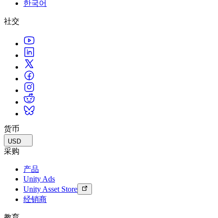
한국어
联系我们
术语表
Unity基础路径
多平台
制造业
与我们的团队联系
直播活动
社交
技术术语库
你是Unity 新手？开始您的旅程
探索 Unity 支持的超过 25 个平台
实现运营卓越
加入开发者、创作者和内部人员
洞察
使用指南
常态化运营
零售
Unity奖项
案例分析
可操作的技巧和最佳实践
游戏上线后的数据洞察与常态化运营
将店内体验转化为在线体验
庆祝全球的Unity创作者
真实成功案例
教育
Grow
汽车
最佳实践指南
用户获取
对于学生
提升创新能力和车内体验
专家提示和技巧
被发现并获取移动用户
开启您的职业生涯
查看所有行业
演示
应用内购
对于教育者
演示、示例和构建模块
货币
管理跨门店和D2C渠道的IAP（应用内购买）
增强您的教学
所有资源
USD
新增功能
商业化
教育资助许可证
采购
将玩家与合适的游戏连接
将Unity的力量带入您的机构
产品
博客
通过 Unity 投放广告
通过 Unity 实现变现
Unity Ads
更新、信息和技术提示
使用案例
认证
Unity Asset Store
证明您的Unity精通
经销商
新闻
移动游戏
新闻、故事和新闻中心
使用 Unity 打造移动端爆款游戏
教育