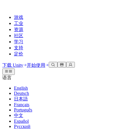
游戏
工业
资源
社区
学习
支持
定价
开发
使用案例
技术库
社区中心
适合每个级别
支持选项
下载 Unity
开始使用
Unity Learn
Unity 引擎
3D协作
文档
讨论
获取帮助
语言
免费掌握Unity技能
为任何平台构建2D和3D游戏
实时构建和审查3D项目
帮助您在Unity中取得成功
官方用户手册和API参考
讨论、解决问题和连接
English
专业培训
Deutsch
协作
沉浸式培训
成功计划
开发者工具
事件
日本語
通过Unity培训师提升您的团队
与团队协作并快速迭代
在沉浸式环境中培训
通过专家支持更快实现目标
发布版本和问题跟踪器
全球和本地活动
Français
Unity新手
下载 Unity
Português
社区故事
客户体验
常见问题解答
中文
路线图
准备开始
计划和定价
创建互动3D体验
常见问题解答
Español
Made with Unity
查看即将推出的功能
开始您的学习
部署
行业
Русский
展示Unity创作者