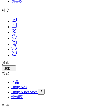
한국어
联系我们
术语表
Unity基础路径
多平台
制造业
与我们的团队联系
直播活动
社交
技术术语库
你是Unity 新手？开始您的旅程
探索 Unity 支持的超过 25 个平台
实现运营卓越
加入开发者、创作者和内部人员
洞察
使用指南
常态化运营
零售
Unity奖项
案例分析
可操作的技巧和最佳实践
游戏上线后的数据洞察与常态化运营
将店内体验转化为在线体验
庆祝全球的Unity创作者
真实成功案例
教育
Grow
汽车
最佳实践指南
用户获取
对于学生
提升创新能力和车内体验
专家提示和技巧
被发现并获取移动用户
开启您的职业生涯
查看所有行业
演示
应用内购
对于教育者
演示、示例和构建模块
货币
管理跨门店和D2C渠道的IAP（应用内购买）
增强您的教学
所有资源
USD
新增功能
商业化
教育资助许可证
采购
将玩家与合适的游戏连接
将Unity的力量带入您的机构
产品
博客
通过 Unity 投放广告
通过 Unity 实现变现
Unity Ads
更新、信息和技术提示
使用案例
认证
Unity Asset Store
证明您的Unity精通
经销商
新闻
移动游戏
新闻、故事和新闻中心
使用 Unity 打造移动端爆款游戏
教育