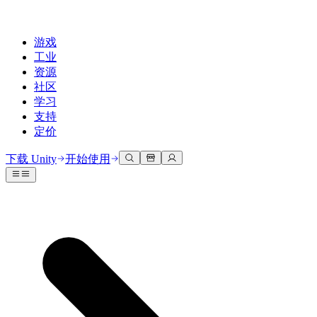
游戏
工业
资源
社区
学习
支持
定价
开发
使用案例
技术库
社区中心
适合每个级别
支持选项
下载 Unity
开始使用
Unity Learn
Unity 引擎
3D协作
文档
讨论
获取帮助
免费掌握Unity技能
为任何平台构建2D和3D游戏
实时构建和审查3D项目
帮助您在Unity中取得成功
官方用户手册和API参考
讨论、解决问题和连接
专业培训
协作
沉浸式培训
成功计划
开发者工具
事件
通过Unity培训师提升您的团队
与团队协作并快速迭代
在沉浸式环境中培训
通过专家支持更快实现目标
发布版本和问题跟踪器
全球和本地活动
Unity新手
下载 Unity
社区故事
客户体验
常见问题解答
路线图
准备开始
计划和定价
创建互动3D体验
常见问题解答
Made with Unity
查看即将推出的功能
开始您的学习
部署
行业
展示Unity创作者