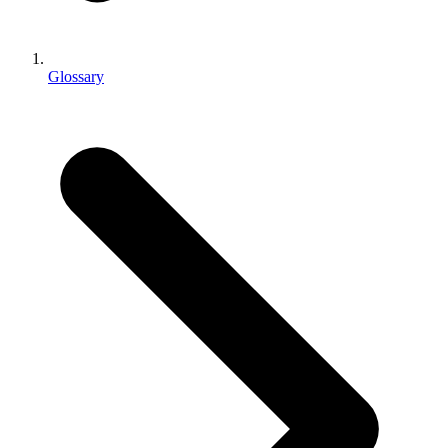
独立游戏
小团队也能做出大游戏
Glossary
XR 游戏
跨平台发布 XR 游戏
多人游戏
简化多人游戏开发