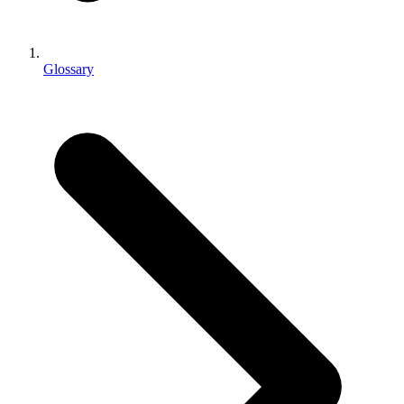
独立游戏
小团队也能做出大游戏
Glossary
XR 游戏
跨平台发布 XR 游戏
多人游戏
简化多人游戏开发