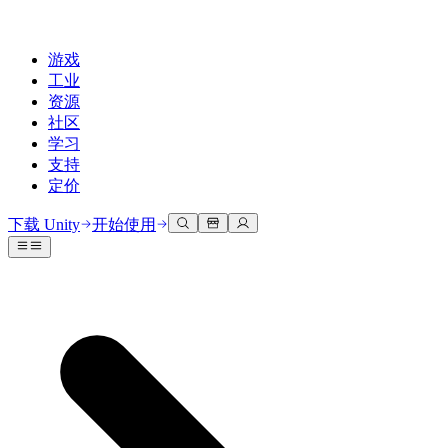
游戏
工业
资源
社区
学习
支持
定价
开发
使用案例
技术库
社区中心
适合每个级别
支持选项
下载 Unity
开始使用
Unity Learn
Unity 引擎
3D协作
文档
讨论
获取帮助
免费掌握Unity技能
为任何平台构建2D和3D游戏
实时构建和审查3D项目
帮助您在Unity中取得成功
官方用户手册和API参考
讨论、解决问题和连接
专业培训
协作
沉浸式培训
成功计划
开发者工具
事件
通过Unity培训师提升您的团队
与团队协作并快速迭代
在沉浸式环境中培训
通过专家支持更快实现目标
发布版本和问题跟踪器
全球和本地活动
Unity新手
下载 Unity
社区故事
客户体验
常见问题解答
路线图
准备开始
计划和定价
创建互动3D体验
常见问题解答
Made with Unity
查看即将推出的功能
开始您的学习
部署
行业
展示Unity创作者