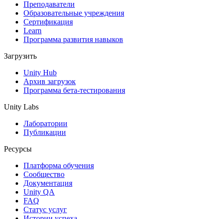
Выпускайте большие игры с небольшими командами
Преподаватели
Образовательные учреждения
XR-игры
Сертификация
Запускайте XR-игры на разных платформах
Learn
Программа развития навыков
Многопользовательские игры
Загрузить
Упрощенное создание многопользовательских игр
Unity Hub
Архив загрузок
Программа бета-тестирования
Unity Labs
Лаборатории
Публикации
Ресурсы
Платформа обучения
Сообщество
Документация
Unity QA
FAQ
Статус услуг
Истории успеха