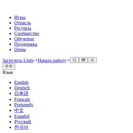
Игры
Отрасль
Ресурсы
Сообщество
Обучение
Поддержка
Цены
Разработка
Примеры использования
Техническая библиотека
Сообщество
Для каждого уровня
Варианты поддержки
Загрузить Unity
Начать работу
Движок Unity
3D сотрудничество
Документация
Обсуждения
Unity Learn
Получить помощь
Язык
Создавайте 2D и 3D игры для любой платформы
Создавайте и просматривайте 3D проекты в реальном времени
Освойте навыки Unity бесплатно
Помогаем вам добиться успеха с Unity
Официальные руководства пользователя и ссылки на API
Обсуждать, решать проблемы и соединяться
English
Совместная работа
Иммерсивное обучение
Профессиональное обучение
Планы успеха
Deutsch
Инструменты для разработчиков
События
Сотрудничайте и быстро вносите изменения с вашей командой
Обучение в иммерсивных средах
Повышайте уровень своей команды с тренерами Unity
Достигайте своих целей быстрее с помощью экспертов
日本語
Версии релизов и трекер проблем
Глобальные и местные события
Загрузить Unity
Не использовали Unity раньше
Français
Истории сообщества
Пользовательские опыты
FAQ
Português
План развития
Тарифы и цены
Создавайте интерактивные 3D опыты
С чего начать
Ответы на часто задаваемые вопросы
中文
Обзор предстоящих функций
Made with Unity
Развертывание
Отрасли
Приступите к обучению
Español
Показ Unity-креаторов
Русский
Связаться с нами
Глоссарий
한국어
Многоплатформенность
Производство
Основные пути Unity
Свяжитесь с нашей командой
Библиотека технических терминов
Прямые трансляции