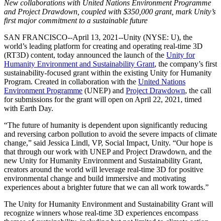
Откройте для себя более 25 платформ, которые поддерживает
Достигнуть операционного совершенства
Не использовали Unity раньше? Начните свое путешествие
New collaborations with United Nations Environment Programme
Дополнительная информация
Присоединяйтесь к разработчикам, креаторам и инсайдерам
Unity
and Project Drawdown, coupled with $350,000 grant, mark Unity’s
first major commitment to a sustainable future
Торговля
Практические руководства
Истории успеха
Награды Unity
LiveOps
Преобразовать опыт в магазине в онлайн-опыт
Практические советы и лучшие практики
SAN FRANCISCO--April 13, 2021--Unity (NYSE: U), the
Истории успеха из реальной жизни
Празднование Unity-креаторов по всему миру
Анализ после запуска и операции с живыми играми
Образование
world’s leading platform for creating and operating real-time 3D
Развивайте
Автомобильная отрасль
(RT3D) content, today announced the launch of the
Unity for
Руководства по лучшим практикам
Увеличьте инновации и впечатления в автомобиле
Для студентов
Humanity Environment and Sustainability Grant
, the company’s first
Советы и хитрости от экспертов
Привлечение пользователей
Посмотреть все отрасли
Запустите свою карьеру
sustainability-focused grant within the existing Unity for Humanity
Будьте замечены и привлекайте мобильных пользователей
Program. Created in collaboration with the
United Nations
Демонстрационные проекты
Для преподавателей
Environment Programme
(UNEP) and
Project Drawdown
, the call
Демо-версии, образцы и строительные блоки
Встроенные покупки
Улучшите свое преподавание
for submissions for the grant will open on April 22, 2021, timed
Все ресурсы
Управляйте IAP в магазинах и D2C
with Earth Day.
Что нового
Лицензия Education Grant
“The future of humanity is dependent upon significantly reducing
Монетизация
Принесите мощь Unity в ваше учебное заведение
and reversing carbon pollution to avoid the severe impacts of climate
Блог
Соединяйте игроков с подходящими играми
change,” said Jessica Lindl, VP, Social Impact, Unity. “Our hope is
Обновления, информация и технические советы
Рекламируйте с помощью Unity
Монетизируйте с помощью
Программы сертификации
that through our work with UNEP and Project Drawdown, and the
Unity
Докажите свое мастерство в Unity
new Unity for Humanity Environment and Sustainability Grant,
Примеры использования
Новости
creators around the world will leverage real-time 3D for positive
Новости, истории и пресс-центр
environmental change and build immersive and motivating
Мобильные игры
experiences about a brighter future that we can all work towards.”
Создавайте и развивайте мобильные хиты с Unity
The Unity for Humanity Environment and Sustainability Grant will
recognize winners whose real-time 3D experiences encompass
Инди-игры