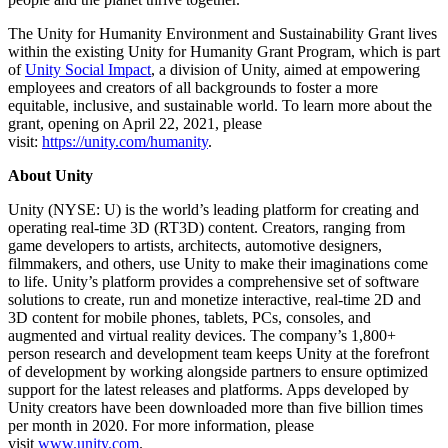
The Unity for Humanity Environment and Sustainability Grant lives
within the existing Unity for Humanity Grant Program, which is part
of
Unity Social Impact
, a division of Unity, aimed at empowering
employees and creators of all backgrounds to foster a more
equitable, inclusive, and sustainable world. To learn more about the
grant, opening on April 22, 2021, please
visit:
https://unity.com/humanity
.
About Unity
Unity (NYSE: U) is the world’s leading platform for creating and
operating real-time 3D (RT3D) content. Creators, ranging from
game developers to artists, architects, automotive designers,
filmmakers, and others, use Unity to make their imaginations come
to life. Unity’s platform provides a comprehensive set of software
solutions to create, run and monetize interactive, real-time 2D and
3D content for mobile phones, tablets, PCs, consoles, and
augmented and virtual reality devices. The company’s 1,800+
person research and development team keeps Unity at the forefront
of development by working alongside partners to ensure optimized
support for the latest releases and platforms. Apps developed by
Unity creators have been downloaded more than five billion times
per month in 2020. For more information, please
visit
www.unity.com
.