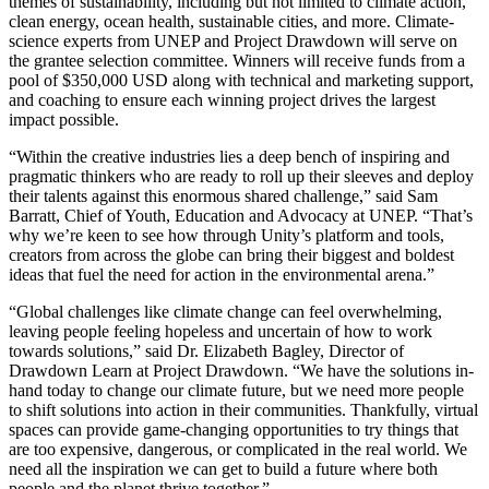
themes of sustainability, including but not limited to climate action,
Выпускайте большие игры с небольшими командами
clean energy, ocean health, sustainable cities, and more. Climate-
science experts from UNEP and Project Drawdown will serve on
XR-игры
the grantee selection committee. Winners will receive funds from a
Запускайте XR-игры на разных платформах
pool of $350,000 USD along with technical and marketing support,
and coaching to ensure each winning project drives the largest
Многопользовательские игры
impact possible.
Упрощенное создание многопользовательских игр
“Within the creative industries lies a deep bench of inspiring and
pragmatic thinkers who are ready to roll up their sleeves and deploy
their talents against this enormous shared challenge,” said Sam
Barratt, Chief of Youth, Education and Advocacy at UNEP. “That’s
why we’re keen to see how through Unity’s platform and tools,
creators from across the globe can bring their biggest and boldest
ideas that fuel the need for action in the environmental arena.”
“Global challenges like climate change can feel overwhelming,
leaving people feeling hopeless and uncertain of how to work
towards solutions,” said Dr. Elizabeth Bagley, Director of
Drawdown Learn at Project Drawdown. “We have the solutions in-
hand today to change our climate future, but we need more people
to shift solutions into action in their communities. Thankfully, virtual
spaces can provide game-changing opportunities to try things that
are too expensive, dangerous, or complicated in the real world. We
need all the inspiration we can get to build a future where both
people and the planet thrive together.”