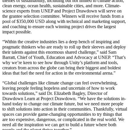
themes of sustainability, including but not limited to climate action,
Jeux XR
clean energy, ocean health, sustainable cities, and more. Climate-
Lancez des jeux XR sur plusieurs plateformes
science experts from UNEP and Project Drawdown will serve on
the grantee selection committee. Winners will receive funds from a
Jeux multijoueur
pool of $350,000 USD along with technical and marketing support,
Simplifiez le développement de jeux multijoueurs
and coaching to ensure each winning project drives the largest
impact possible.
“Within the creative industries lies a deep bench of inspiring and
pragmatic thinkers who are ready to roll up their sleeves and deploy
their talents against this enormous shared challenge,” said Sam
Barratt, Chief of Youth, Education and Advocacy at UNEP. “That’s
why we’re keen to see how through Unity’s platform and tools,
creators from across the globe can bring their biggest and boldest
ideas that fuel the need for action in the environmental arena.”
“Global challenges like climate change can feel overwhelming,
leaving people feeling hopeless and uncertain of how to work
towards solutions,” said Dr. Elizabeth Bagley, Director of
Drawdown Learn at Project Drawdown. “We have the solutions in-
hand today to change our climate future, but we need more people
to shift solutions into action in their communities. Thankfully, virtual
spaces can provide game-changing opportunities to try things that
are too expensive, dangerous, or complicated in the real world. We
need all the inspiration we can get to build a future where both
people and the planet thrive together.”