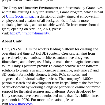
The Unity for Humanity Environment and Sustainability Grant lives
within the existing Unity for Humanity Grant Program, which is part
of
Unity Social Impact
, a division of Unity, aimed at empowering
employees and creators of all backgrounds to foster a more
equitable, inclusive, and sustainable world. To learn more about the
grant, opening on April 22, 2021, please
visit:
https://unity.com/humanity
.
About Unity
Unity (NYSE: U) is the world’s leading platform for creating and
operating real-time 3D (RT3D) content. Creators, ranging from
game developers to artists, architects, automotive designers,
filmmakers, and others, use Unity to make their imaginations come
to life. Unity’s platform provides a comprehensive set of software
solutions to create, run and monetize interactive, real-time 2D and
3D content for mobile phones, tablets, PCs, consoles, and
augmented and virtual reality devices. The company’s 1,800+
person research and development team keeps Unity at the forefront
of development by working alongside partners to ensure optimized
support for the latest releases and platforms. Apps developed by
Unity creators have been downloaded more than five billion times
per month in 2020. For more information, please
visit
www.unity.com
.