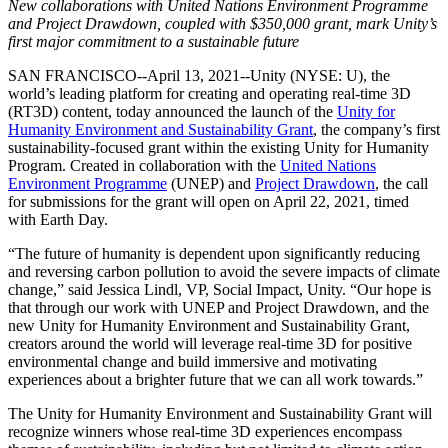
Découvrez plus de 25 plateformes prises en charge par Unity
Atteindre l'excellence opérationnelle
Vous découvrez Unity ? Commencez votre parcours
New collaborations with United Nations Environment Programme
Informations
Rejoignez les développeurs, créateurs et initiés
and Project Drawdown, coupled with $350,000 grant, mark Unity’s
first major commitment to a sustainable future
LiveOps
Distribution
Guides pratiques
Études de cas
Unity Awards
Informations post-lancement et opérations de jeu en direct
Transformer les expériences en magasin en expériences en ligne
Conseils pratiques et meilleures pratiques
SAN FRANCISCO--April 13, 2021--Unity (NYSE: U), the
Histoires de succès dans le monde réel
Célébration des créateurs Unity dans le monde entier
Développez
Formation
world’s leading platform for creating and operating real-time 3D
Automobile
(RT3D) content, today announced the launch of the
Unity for
Guides des meilleures pratiques
Acquisition de nouveaux joueurs
Stimulez l'innovation et les expériences en voiture
Pour les étudiants
Humanity Environment and Sustainability Grant
, the company’s first
Conseils et astuces d'experts
Faites-vous découvrir et acquérez des utilisateurs mobiles
Voir toutes les industries
Démarrez votre carrière
sustainability-focused grant within the existing Unity for Humanity
Program. Created in collaboration with the
United Nations
Démos
Achats intégrés
Pour les enseignants
Environment Programme
(UNEP) and
Project Drawdown
, the call
Démos, échantillons et éléments de base
Gérer IAP entre les magasins et D2C
Boostez votre enseignement
for submissions for the grant will open on April 22, 2021, timed
Toutes les ressources
with Earth Day.
Nouveautés
Monétisation
Licence d'enseignement subventionnée
“The future of humanity is dependent upon significantly reducing
Connectez les joueurs avec les bons jeux
Apportez la puissance de Unity à votre institution
and reversing carbon pollution to avoid the severe impacts of climate
Blog
Faites de la publicité avec Unity
Monétisez avec Unity
change,” said Jessica Lindl, VP, Social Impact, Unity. “Our hope is
Mises à jour, informations et conseils techniques
Cas d’utilisation
Certifications
that through our work with UNEP and Project Drawdown, and the
Prouvez votre maîtrise de Unity
new Unity for Humanity Environment and Sustainability Grant,
Actualités
Jeux mobiles
creators around the world will leverage real-time 3D for positive
Actualités, histoires et centre de presse
Créez et développez des succès mobiles avec Unity
environmental change and build immersive and motivating
experiences about a brighter future that we can all work towards.”
Jeux indépendants
The Unity for Humanity Environment and Sustainability Grant will
Lancez de grands jeux avec de petites équipes
recognize winners whose real-time 3D experiences encompass