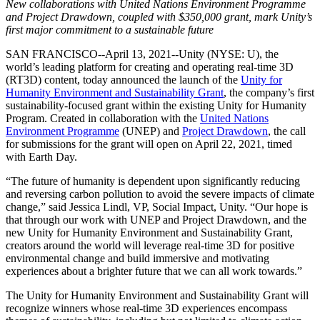
Entdecken Sie 25+ Plattformen, die Unity unterstützt
Betriebliche Exzellenz erreichen
Sind Sie neu bei Unity? Starten Sie Ihre Reise
New collaborations with United Nations Environment Programme
Einblicke
Schließen Sie sich Entwicklern, Kreativen und Insidern an
and Project Drawdown, coupled with $350,000 grant, mark Unity’s
first major commitment to a sustainable future
LiveOps
Einzelhandel
Anleitungen
Fallstudien
Unity Awards
Einblicke nach dem Start und Live-Spielbetrieb
In-Store-Erlebnisse in Online-Erlebnisse umwandeln
Umsetzbare Tipps und bewährte Verfahren
SAN FRANCISCO--April 13, 2021--Unity (NYSE: U), the
Erfolgsgeschichten aus der Praxis
Feier der Unity-Schöpfer weltweit
Wachsen Sie
Bildung
world’s leading platform for creating and operating real-time 3D
Automobilindustrie
(RT3D) content, today announced the launch of the
Unity for
Best-Practice-Leitfäden
Nutzerakquisition
Innovation und Erlebnisse im Auto fördern
Für Studierende
Humanity Environment and Sustainability Grant
, the company’s first
Experten Tipps und Tricks
Entdecken Sie und gewinnen Sie mobile Benutzer
Alle Branchen anzeigen
Starten Sie Ihre Karriere
sustainability-focused grant within the existing Unity for Humanity
Program. Created in collaboration with the
United Nations
Demos
In-App-Käufe
Für Lehrkräfte
Environment Programme
(UNEP) and
Project Drawdown
, the call
Demos, Beispiele und Bausteine
IAP Management über Filialen und D2C hinweg
Optimieren Sie Ihr Lehren
for submissions for the grant will open on April 22, 2021, timed
Alle Ressourcen
with Earth Day.
Neues
Monetarisierung
Lizenzstipendium für Bildungseinrichtungen
“The future of humanity is dependent upon significantly reducing
Verbinden Sie Spieler mit den richtigen Spielen
Bringen Sie die Kraft von Unity in Ihre Institution
and reversing carbon pollution to avoid the severe impacts of climate
Blog
Werben mit Unity
Monetarisieren mit Unity
change,” said Jessica Lindl, VP, Social Impact, Unity. “Our hope is
Aktualisierungen, Informationen und technische Tipps
Anwendungsfälle
Zertifizierungen
that through our work with UNEP and Project Drawdown, and the
Beweisen Sie Ihre Unity-Meisterschaft
new Unity for Humanity Environment and Sustainability Grant,
Neuigkeiten
Mobile Spiele
creators around the world will leverage real-time 3D for positive
Nachrichten, Geschichten und Pressezentrum
Mobile Hits mit Unity erstellen und wachsen lassen
environmental change and build immersive and motivating
experiences about a brighter future that we can all work towards.”
Indie-Spiele
The Unity for Humanity Environment and Sustainability Grant will
Große Spiele mit kleinen Teams veröffentlichen
recognize winners whose real-time 3D experiences encompass