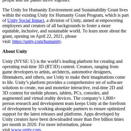
The Unity for Humanity Environment and Sustainability Grant lives
within the existing Unity for Humanity Grant Program, which is part
of
Unity Social Impact
, a division of Unity, aimed at empowering
employees and creators of all backgrounds to foster a more
equitable, inclusive, and sustainable world. To learn more about the
grant, opening on April 22, 2021, please
visit:
https://unity.com/humanity
.
About Unity
Unity (NYSE: U) is the world’s leading platform for creating and
operating real-time 3D (RT3D) content. Creators, ranging from
game developers to artists, architects, automotive designers,
filmmakers, and others, use Unity to make their imaginations come
to life. Unity’s platform provides a comprehensive set of software
solutions to create, run and monetize interactive, real-time 2D and
3D content for mobile phones, tablets, PCs, consoles, and
augmented and virtual reality devices. The company’s 1,800+
person research and development team keeps Unity at the forefront
of development by working alongside partners to ensure optimized
support for the latest releases and platforms. Apps developed by
Unity creators have been downloaded more than five billion times
per month in 2020. For more information, please
visit
www.unity.com
.