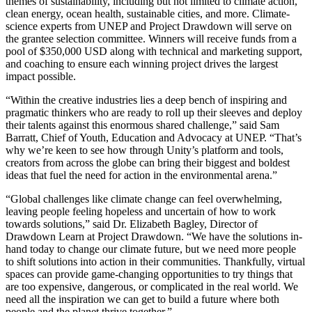
themes of sustainability, including but not limited to climate action,
XR-Spiele
clean energy, ocean health, sustainable cities, and more. Climate-
XR-Spiele plattformübergreifend starten
science experts from UNEP and Project Drawdown will serve on
the grantee selection committee. Winners will receive funds from a
Multiplayer-Spiele
pool of $350,000 USD along with technical and marketing support,
Vereinfachte Entwicklung von Multiplayer-Spielen
and coaching to ensure each winning project drives the largest
impact possible.
“Within the creative industries lies a deep bench of inspiring and
pragmatic thinkers who are ready to roll up their sleeves and deploy
their talents against this enormous shared challenge,” said Sam
Barratt, Chief of Youth, Education and Advocacy at UNEP. “That’s
why we’re keen to see how through Unity’s platform and tools,
creators from across the globe can bring their biggest and boldest
ideas that fuel the need for action in the environmental arena.”
“Global challenges like climate change can feel overwhelming,
leaving people feeling hopeless and uncertain of how to work
towards solutions,” said Dr. Elizabeth Bagley, Director of
Drawdown Learn at Project Drawdown. “We have the solutions in-
hand today to change our climate future, but we need more people
to shift solutions into action in their communities. Thankfully, virtual
spaces can provide game-changing opportunities to try things that
are too expensive, dangerous, or complicated in the real world. We
need all the inspiration we can get to build a future where both
people and the planet thrive together.”