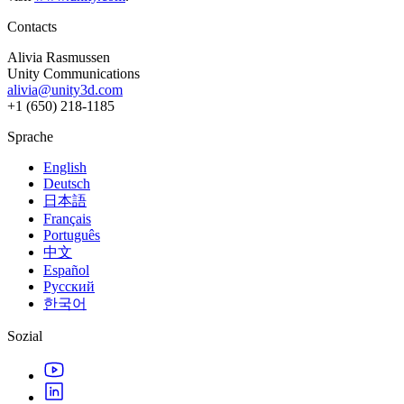
Contacts
Alivia Rasmussen
Unity Communications
alivia@unity3d.com
+1 (650) 218-1185
Sprache
English
Deutsch
日本語
Français
Português
中文
Español
Русский
한국어
Sozial