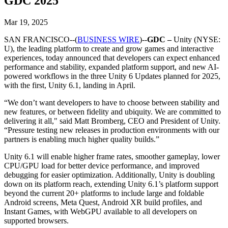
GDC 2025
Откройте для себя более 25 платформ, которые поддерживает
Достигнуть операционного совершенства
Не использовали Unity раньше? Начните свое путешествие
Дополнительная информация
Присоединяйтесь к разработчикам, креаторам и инсайдерам
Unity
Торговля
Практические руководства
Mar 19, 2025
Истории успеха
Награды Unity
LiveOps
Преобразовать опыт в магазине в онлайн-опыт
Практические советы и лучшие практики
Истории успеха из реальной жизни
Празднование Unity-креаторов по всему миру
SAN FRANCISCO--(
BUSINESS WIRE
)--
GDC –
Unity (NYSE:
Анализ после запуска и операции с живыми играми
Образование
U), the leading platform to create and grow games and interactive
Развивайте
Автомобильная отрасль
experiences, today announced that developers can expect enhanced
Руководства по лучшим практикам
Увеличьте инновации и впечатления в автомобиле
Для студентов
performance and stability, expanded platform support, and new AI-
Советы и хитрости от экспертов
Привлечение пользователей
Посмотреть все отрасли
Запустите свою карьеру
powered workflows in the three Unity 6 Updates planned for 2025,
Будьте замечены и привлекайте мобильных пользователей
with the first, Unity 6.1, landing in April.
Демонстрационные проекты
Для преподавателей
Демо-версии, образцы и строительные блоки
Встроенные покупки
Улучшите свое преподавание
“We don’t want developers to have to choose between stability and
Все ресурсы
Управляйте IAP в магазинах и D2C
new features, or between fidelity and ubiquity. We are committed to
Что нового
delivering it all," said Matt Bromberg, CEO and President of Unity.
Лицензия Education Grant
“Pressure testing new releases in production environments with our
Монетизация
Принесите мощь Unity в ваше учебное заведение
partners is enabling much higher quality builds.”
Блог
Соединяйте игроков с подходящими играми
Обновления, информация и технические советы
Рекламируйте с помощью Unity
Монетизируйте с помощью
Программы сертификации
Unity 6.1 will enable higher frame rates, smoother gameplay, lower
Unity
Докажите свое мастерство в Unity
CPU/GPU load for better device performance, and improved
Примеры использования
Новости
debugging for easier optimization. Additionally, Unity is doubling
Новости, истории и пресс-центр
down on its platform reach, extending Unity 6.1’s platform support
Мобильные игры
beyond the current 20+ platforms to include large and foldable
Создавайте и развивайте мобильные хиты с Unity
Android screens, Meta Quest, Android XR build profiles, and
Instant Games, with WebGPU available to all developers on
Инди-игры
supported browsers.