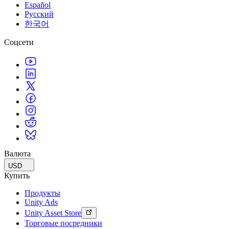
Español
Русский
한국어
Соцсети
Валюта
USD
Купить
Продукты
Unity Ads
Unity Asset Store
Торговые посредники