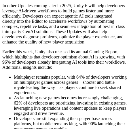
Выпускайте большие игры с небольшими командами
In other Updates coming later in 2025, Unity 6 will help developers
leverage AI-driven workflows to build games faster and more
XR-игры
efficiently. Developers can expect agentic AI tools integrated
Запускайте XR-игры на разных платформах
directly into the Editor to accelerate workflows by automating
complex, repetitive tasks, and a seamless integration of best-in-class
Многопользовательские игры
third-party GenAI solutions. These Updates will also help
Упрощенное создание многопользовательских игр
developers diagnose problems, optimize the player experience, and
enhance the quality of new player acquisition.
Earlier this week, Unity also released its annual Gaming Report,
which highlights that developer optimism about AI is growing, with
96% of developers already integrating AI tools into their workflows.
Additional insights include:
Multiplayer remains popular, with 64% of developers working
on multiplayer games across genres—shooter and battle
royale leading the way—as players continue to seek shared
experiences.
As launching new games becomes increasingly challenging,
62% of developers are prioritizing investing in existing games,
leveraging live operations and content updates to keep players
engaged and drive revenue.
Developers are still expanding their player base across
platforms, but mobile remains king, with 90% launching their
most recent games on mobile.