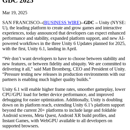
GDC 2025
Découvrez plus de 25 plateformes prises en charge par Unity
Atteindre l'excellence opérationnelle
Vous découvrez Unity ? Commencez votre parcours
Informations
Rejoignez les développeurs, créateurs et initiés
LiveOps
Distribution
Guides pratiques
Mar 19, 2025
Études de cas
Unity Awards
Informations post-lancement et opérations de jeu en direct
Transformer les expériences en magasin en expériences en ligne
Conseils pratiques et meilleures pratiques
Histoires de succès dans le monde réel
Célébration des créateurs Unity dans le monde entier
SAN FRANCISCO--(
BUSINESS WIRE
)--
GDC –
Unity (NYSE:
Développez
Formation
U), the leading platform to create and grow games and interactive
Automobile
experiences, today announced that developers can expect enhanced
Guides des meilleures pratiques
Acquisition de nouveaux joueurs
Stimulez l'innovation et les expériences en voiture
Pour les étudiants
performance and stability, expanded platform support, and new AI-
Conseils et astuces d'experts
Faites-vous découvrir et acquérez des utilisateurs mobiles
Voir toutes les industries
Démarrez votre carrière
powered workflows in the three Unity 6 Updates planned for 2025,
with the first, Unity 6.1, landing in April.
Démos
Achats intégrés
Pour les enseignants
Démos, échantillons et éléments de base
Gérer IAP entre les magasins et D2C
Boostez votre enseignement
“We don’t want developers to have to choose between stability and
Toutes les ressources
new features, or between fidelity and ubiquity. We are committed to
Nouveautés
delivering it all," said Matt Bromberg, CEO and President of Unity.
Monétisation
Licence d'enseignement subventionnée
“Pressure testing new releases in production environments with our
Connectez les joueurs avec les bons jeux
Apportez la puissance de Unity à votre institution
partners is enabling much higher quality builds.”
Blog
Faites de la publicité avec Unity
Monétisez avec Unity
Mises à jour, informations et conseils techniques
Cas d’utilisation
Certifications
Unity 6.1 will enable higher frame rates, smoother gameplay, lower
Prouvez votre maîtrise de Unity
CPU/GPU load for better device performance, and improved
Actualités
Jeux mobiles
debugging for easier optimization. Additionally, Unity is doubling
Actualités, histoires et centre de presse
Créez et développez des succès mobiles avec Unity
down on its platform reach, extending Unity 6.1’s platform support
beyond the current 20+ platforms to include large and foldable
Jeux indépendants
Android screens, Meta Quest, Android XR build profiles, and
Lancez de grands jeux avec de petites équipes
Instant Games, with WebGPU available to all developers on
supported browsers.