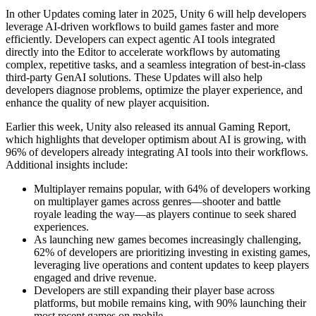
Jeux XR
In other Updates coming later in 2025, Unity 6 will help developers
Lancez des jeux XR sur plusieurs plateformes
leverage AI-driven workflows to build games faster and more
efficiently. Developers can expect agentic AI tools integrated
Jeux multijoueur
directly into the Editor to accelerate workflows by automating
Simplifiez le développement de jeux multijoueurs
complex, repetitive tasks, and a seamless integration of best-in-class
third-party GenAI solutions. These Updates will also help
developers diagnose problems, optimize the player experience, and
enhance the quality of new player acquisition.
Earlier this week, Unity also released its annual Gaming Report,
which highlights that developer optimism about AI is growing, with
96% of developers already integrating AI tools into their workflows.
Additional insights include:
Multiplayer remains popular, with 64% of developers working
on multiplayer games across genres—shooter and battle
royale leading the way—as players continue to seek shared
experiences.
As launching new games becomes increasingly challenging,
62% of developers are prioritizing investing in existing games,
leveraging live operations and content updates to keep players
engaged and drive revenue.
Developers are still expanding their player base across
platforms, but mobile remains king, with 90% launching their
most recent games on mobile.