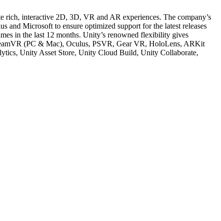
eate rich, interactive 2D, 3D, VR and AR experiences. The company’s
 and Microsoft to ensure optimized support for the latest releases
es in the last 12 months. Unity’s renowned flexibility gives
k), SteamVR (PC & Mac), Oculus, PSVR, Gear VR, HoloLens, ARKit
ytics, Unity Asset Store, Unity Cloud Build, Unity Collaborate,