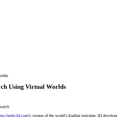
orlds
ch Using Virtual Worlds
search
tps://unity3d.com/
), creator of the world’s leading real-time 3D devel