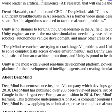
Откройте для себя более 25 платформ, которые поддерживает U
Достигнуть операционного совершенства
Не использовали Unity раньше? Начните свое путешествие
world leader in artificial intelligence (AI) research, that will enabl
Дополнительная информация
Присоединяйтесь к разработчикам, креаторам и инсайдерам
LiveOps
Торговля
Практические руководства
Demis Hassabis, co-founder and CEO of DeepMind, said: “Games and s
Истории успеха
Награды Unity
Анализ после запуска и операции с живыми играми
Преобразовать опыт в магазине в онлайн-опыт
Практические советы и лучшие практики
significant breakthroughs in AI research. As a former video game desig
Истории успеха из реальной жизни
Празднование Unity-креаторов по всему миру
Развивайте
Образование
smart, flexible algorithms we need to tackle real-world problems.”
Автомобильная отрасль
Unity is no stranger to forging thought-leadership in the AI field. In
Руководства по лучшим практикам
Привлечение пользователей
Увеличьте инновации и впечатления в автомобиле
Для студентов
Unity engine can create the massive simulations needed by researchers
Советы и хитрости от экспертов
Будьте замечены и привлекайте мобильных пользователей
Посмотреть все отрасли
Запустите свою карьеру
robotics, autonomous vehicle development, and many other areas of s
Демонстрационные проекты
Встроенные покупки
Для преподавателей
“DeepMind researchers are trying to crack huge AI problems and Unity
Демо-версии, образцы и строительные блоки
Управляйте IAP в магазинах и D2C
Улучшите свое преподавание
to solve complex tasks across diverse environments,” said Danny Lang
Все ресурсы
sophisticated human-machine interactions, and Unity is proud to be the
Что нового
Монетизация
Лицензия Education Grant
Unity is the most widely-used real-time development platform, power
Соединяйте игроков с подходящими играми
Принесите мощь Unity в ваше учебное заведение
Блог
platform for the development of intelligent agents and creating simulat
Рекламируйте с помощью Unity
Монетизируйте с помощью Un
Обновления, информация и технические советы
Примеры использования
Программы сертификации
About DeepMind
Докажите свое мастерство в Unity
Новости
Мобильные игры
DeepMind is a neuroscience-inspired AI company which develops gener
Новости, истории и пресс-центр
Создавайте и развивайте мобильные хиты с Unity
2010, DeepMind has published over 200 peer-reviewed papers, six of t
Google in their largest ever European acquisition in 2014. DeepMind
Инди-игры
learning. This technique underpinned AlphaGo, a computer program t
Выпускайте большие игры с небольшими командами
DeepMind is now applying its technical expertise to complex real-worl