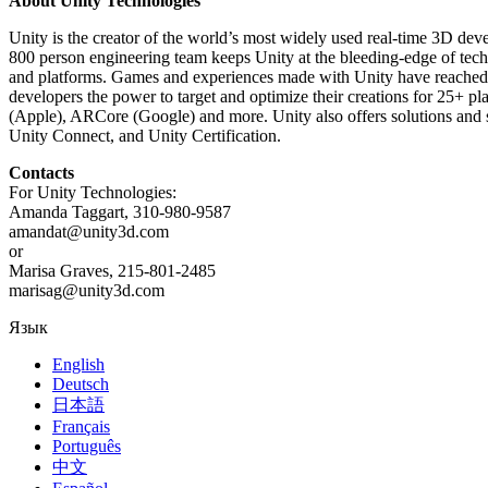
About Unity Technologies
XR-игры
Запускайте XR-игры на разных платформах
Unity is the creator of the world’s most widely used real-time 3D de
800 person engineering team keeps Unity at the bleeding-edge of tech
Многопользовательские игры
and platforms. Games and experiences made with Unity have reached ~3
Упрощенное создание многопользовательских игр
developers the power to target and optimize their creations for 
(Apple), ARCore (Google) and more. Unity also offers solutions and s
Unity Connect, and Unity Certification.
Contacts
For Unity Technologies:
Amanda Taggart, 310-980-9587
amandat@unity3d.com
or
Marisa Graves, 215-801-2485
marisag@unity3d.com
Язык
English
Deutsch
日本語
Français
Português
中文