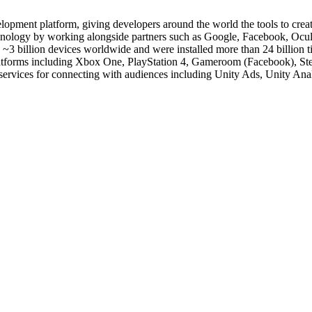
velopment platform, giving developers around the world the tools to cr
nology by working alongside partners such as Google, Facebook, Oculus
 billion devices worldwide and were installed more than 24 billion tim
25+ platforms including Xbox One, PlayStation 4, Gameroom (Faceboo
ervices for connecting with audiences including Unity Ads, Unity Anal