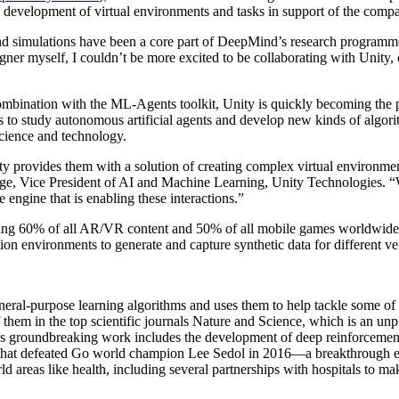
nity
e the development of virtual environments and tasks in support of the co
imulations have been a core part of DeepMind’s research programme f
ner myself, I couldn’t be more excited to be collaborating with Unity, 
 combination with the ML-Agents toolkit, Unity is quickly becoming the 
 to study autonomous artificial agents and develop new kinds of algori
cience and technology.
 provides them with a solution of creating complex virtual environment
e, Vice President of AI and Machine Learning, Unity Technologies. “We
 engine that is enabling these interactions.”
ing 60% of all AR/VR content and 50% of all mobile games worldwide. 
ion environments to generate and capture synthetic data for different ve
ity
al-purpose learning algorithms and uses them to help tackle some of t
hem in the top scientific journals Nature and Science, which is an unpr
’s groundbreaking work includes the development of deep reinforcemen
hat defeated Go world champion Lee Sedol in 2016—a breakthrough expe
d areas like health, including several partnerships with hospitals to m