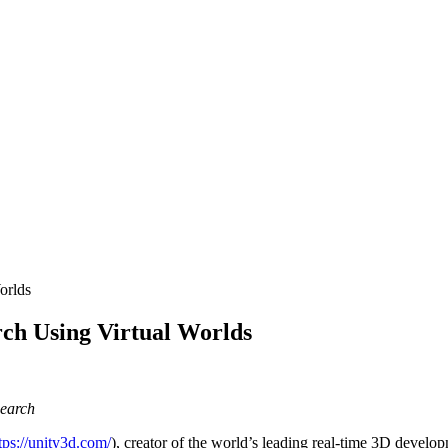
orlds
ch Using Virtual Worlds
search
tps://unity3d.com/
), creator of the world’s leading real-time 3D devel