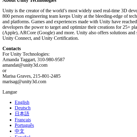
About Unity Technologies
Jeux XR
Lancez des jeux XR sur plusieurs plateformes
Unity is the creator of the world’s most widely used real-time 3D de
800 person engineering team keeps Unity at the bleeding-edge of tech
Jeux multijoueur
and platforms. Games and experiences made with Unity have reached ~3
Simplifiez le développement de jeux multijoueurs
developers the power to target and optimize their creations for 
(Apple), ARCore (Google) and more. Unity also offers solutions and s
Unity Connect, and Unity Certification.
Contacts
For Unity Technologies:
Amanda Taggart, 310-980-9587
amandat@unity3d.com
or
Marisa Graves, 215-801-2485
marisag@unity3d.com
Langue
English
Deutsch
日本語
Français
Português
中文