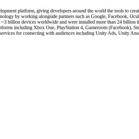
velopment platform, giving developers around the world the tools to cr
nology by working alongside partners such as Google, Facebook, Oculus
 billion devices worldwide and were installed more than 24 billion tim
25+ platforms including Xbox One, PlayStation 4, Gameroom (Faceboo
ervices for connecting with audiences including Unity Ads, Unity Anal