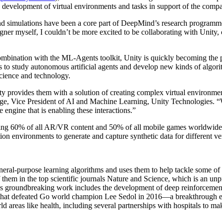
e the development of virtual environments and tasks in support of the co
imulations have been a core part of DeepMind’s research programme f
ner myself, I couldn’t be more excited to be collaborating with Unity, 
 combination with the ML-Agents toolkit, Unity is quickly becoming the 
 to study autonomous artificial agents and develop new kinds of algori
cience and technology.
 provides them with a solution of creating complex virtual environment
e, Vice President of AI and Machine Learning, Unity Technologies. “We
 engine that is enabling these interactions.”
ing 60% of all AR/VR content and 50% of all mobile games worldwide. 
ion environments to generate and capture synthetic data for different ve
al-purpose learning algorithms and uses them to help tackle some of t
hem in the top scientific journals Nature and Science, which is an unpr
’s groundbreaking work includes the development of deep reinforcemen
hat defeated Go world champion Lee Sedol in 2016—a breakthrough expe
d areas like health, including several partnerships with hospitals to m