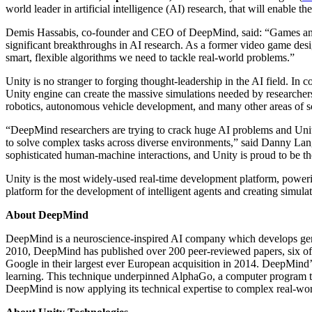
Découvrez plus de 25 plateformes prises en charge par Unity
Atteindre l'excellence opérationnelle
Vous découvrez Unity ? Commencez votre parcours
world leader in artificial intelligence (AI) research, that will enabl
Informations
Rejoignez les développeurs, créateurs et initiés
LiveOps
Distribution
Guides pratiques
Demis Hassabis, co-founder and CEO of DeepMind, said: “Games and s
Études de cas
Unity Awards
Informations post-lancement et opérations de jeu en direct
Transformer les expériences en magasin en expériences en ligne
Conseils pratiques et meilleures pratiques
significant breakthroughs in AI research. As a former video game desig
Histoires de succès dans le monde réel
Célébration des créateurs Unity dans le monde entier
Développez
Formation
smart, flexible algorithms we need to tackle real-world problems.”
Automobile
Unity is no stranger to forging thought-leadership in the AI field. In
Guides des meilleures pratiques
Acquisition de nouveaux joueurs
Stimulez l'innovation et les expériences en voiture
Pour les étudiants
Unity engine can create the massive simulations needed by researchers
Conseils et astuces d'experts
Faites-vous découvrir et acquérez des utilisateurs mobiles
Voir toutes les industries
Démarrez votre carrière
robotics, autonomous vehicle development, and many other areas of s
Démos
Achats intégrés
Pour les enseignants
“DeepMind researchers are trying to crack huge AI problems and Unity
Démos, échantillons et éléments de base
Gérer IAP entre les magasins et D2C
Boostez votre enseignement
to solve complex tasks across diverse environments,” said Danny Lang
Toutes les ressources
sophisticated human-machine interactions, and Unity is proud to be the
Nouveautés
Monétisation
Licence d'enseignement subventionnée
Unity is the most widely-used real-time development platform, power
Connectez les joueurs avec les bons jeux
Apportez la puissance de Unity à votre institution
Blog
platform for the development of intelligent agents and creating simulat
Faites de la publicité avec Unity
Monétisez avec Unity
Mises à jour, informations et conseils techniques
Cas d’utilisation
Certifications
About DeepMind
Prouvez votre maîtrise de Unity
Actualités
Jeux mobiles
DeepMind is a neuroscience-inspired AI company which develops gener
Actualités, histoires et centre de presse
Créez et développez des succès mobiles avec Unity
2010, DeepMind has published over 200 peer-reviewed papers, six of t
Google in their largest ever European acquisition in 2014. DeepMind
Jeux indépendants
learning. This technique underpinned AlphaGo, a computer program t
Lancez de grands jeux avec de petites équipes
DeepMind is now applying its technical expertise to complex real-worl