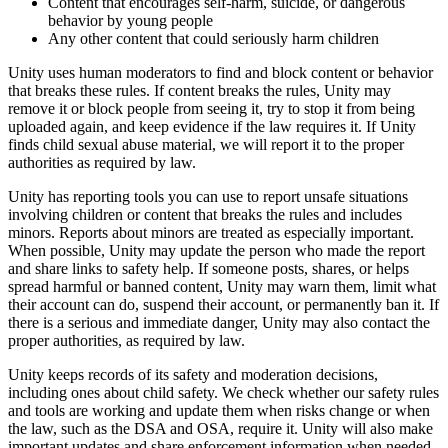
Content that encourages self-harm, suicide, or dangerous
behavior by young people
Any other content that could seriously harm children
Unity uses human moderators to find and block content or behavior
that breaks these rules. If content breaks the rules, Unity may
remove it or block people from seeing it, try to stop it from being
uploaded again, and keep evidence if the law requires it. If Unity
finds child sexual abuse material, we will report it to the proper
authorities as required by law.
Unity has reporting tools you can use to report unsafe situations
involving children or content that breaks the rules and includes
minors. Reports about minors are treated as especially important.
When possible, Unity may update the person who made the report
and share links to safety help. If someone posts, shares, or helps
spread harmful or banned content, Unity may warn them, limit what
their account can do, suspend their account, or permanently ban it. If
there is a serious and immediate danger, Unity may also contact the
proper authorities, as required by law.
Unity keeps records of its safety and moderation decisions,
including ones about child safety. We check whether our safety rules
and tools are working and update them when risks change or when
the law, such as the DSA and OSA, require it. Unity will also make
important updates and share enforcement information when needed.