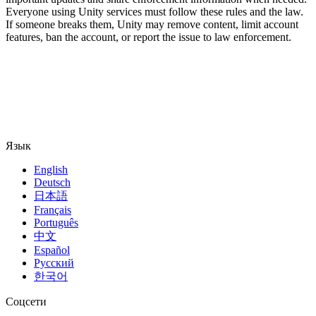
Everyone using Unity services must follow these rules and the law.
If someone breaks them, Unity may remove content, limit account
features, ban the account, or report the issue to law enforcement.
Язык
English
Deutsch
日本語
Français
Português
中文
Español
Русский
한국어
Соцсети