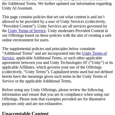
Откройте для себя более 25 платформ, которые поддерживает
Достигнуть операционного совершенства
Не использовали Unity раньше? Начните свое путешествие
the Additional Terms. We further updated our information regarding
Дополнительная информация
Присоединяйтесь к разработчикам, креаторам и инсайдерам
Unity
Unity AI Assistant.
Торговля
Практические руководства
Истории успеха
Награды Unity
LiveOps
Преобразовать опыт в магазине в онлайн-опыт
Практические советы и лучшие практики
This page contains policies that set out what content is and isn’t
Истории успеха из реальной жизни
Празднование Unity-креаторов по всему миру
Анализ после запуска и операции с живыми играми
Образование
allowed to be provided by a user of Unity Services (collectively,
Развивайте
“Provided Content”). Unity Services are all services governed by
Автомобильная отрасль
Руководства по лучшим практикам
the
Unity Terms of Service
. Unity moderates Provided Content in
Увеличьте инновации и впечатления в автомобиле
Для студентов
Советы и хитрости от экспертов
our Offerings based on these policies with the aim of creating a safe
Привлечение пользователей
Посмотреть все отрасли
Запустите свою карьеру
online environment for users.
Будьте замечены и привлекайте мобильных пользователей
Демонстрационные проекты
Для преподавателей
The supplemental policies and principles below constitute
Демо-версии, образцы и строительные блоки
Встроенные покупки
Улучшите свое преподавание
“Additional Terms” and are incorporated into the
Unity Terms of
Все ресурсы
Управляйте IAP в магазинах и D2C
Service
, applicable Additional Terms, or such other applicable
Что нового
Лицензия Education Grant
agreements between you and Unity Technologies SF (“Unity”) or its
Монетизация
Принесите мощь Unity в ваше учебное заведение
applicable Affiliates, which governs your use of the Offerings
Блог
Соединяйте игроков с подходящими играми
(collectively, “Unity Terms”). Capitalized terms used but not defined
Обновления, информация и технические советы
Рекламируйте с помощью Unity
Монетизируйте с помощью
herein have the meanings given such terms in the Unity Terms of
Программы сертификации
Unity
Service or the applicable Additional Terms.
Докажите свое мастерство в Unity
Примеры использования
Новости
Before using any Unity Offerings, please review the following
Новости, истории и пресс-центр
information and ensure that you are in compliance when using our
Мобильные игры
Offerings. Please note that examples provided are for illustrative
Создавайте и развивайте мобильные хиты с Unity
purposes only and are not exhaustive.
Инди-игры
Unacceptable Content