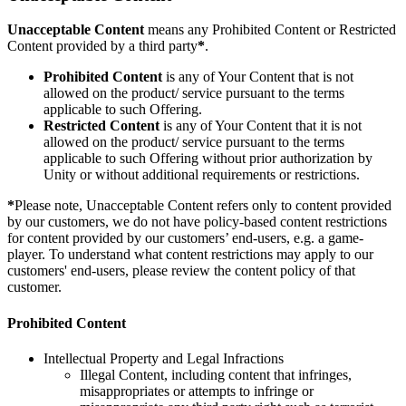
Выпускайте большие игры с небольшими командами
Unacceptable Content
means any Prohibited Content or Restricted
XR-игры
Content provided by a third party
*
.
Запускайте XR-игры на разных платформах
Prohibited Content
is any of Your Content that is not
allowed on the product/ service pursuant to the terms
Многопользовательские игры
applicable to such Offering.
Упрощенное создание многопользовательских игр
Restricted Content
is any of Your Content that it is not
allowed on the product/ service pursuant to the terms
applicable to such Offering without prior authorization by
Unity or without additional requirements or restrictions.
*
Please note, Unacceptable Content refers only to content provided
by our customers, we do not have policy-based content restrictions
for content provided by our customers’ end-users, e.g. a game-
player. To understand what content restrictions may apply to our
customers' end-users, please review the content policy of that
customer.
Prohibited Content
Intellectual Property and Legal Infractions
Illegal Content, including content that infringes,
misappropriates or attempts to infringe or