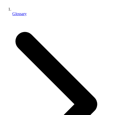
Выпускайте большие игры с небольшими командами
XR-игры
Glossary
Запускайте XR-игры на разных платформах
Многопользовательские игры
Упрощенное создание многопользовательских игр