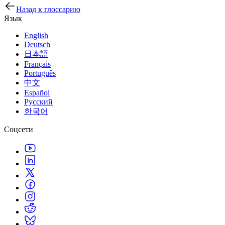
Назад к глоссарию
Язык
English
Deutsch
日本語
Français
Português
中文
Español
Русский
한국어
Соцсети