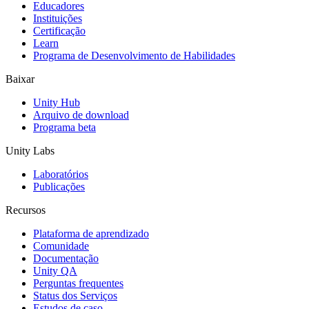
Educadores
Jogos XR
Instituições
Lance jogos XR em várias plataformas
Certificação
Learn
Programa de Desenvolvimento de Habilidades
Jogos com multijogador
Simplifique o desenvolvimento de jogos multiplayer
Baixar
Unity Hub
Arquivo de download
Programa beta
Unity Labs
Laboratórios
Publicações
Recursos
Plataforma de aprendizado
Comunidade
Documentação
Unity QA
Perguntas frequentes
Status dos Serviços
Estudos de caso