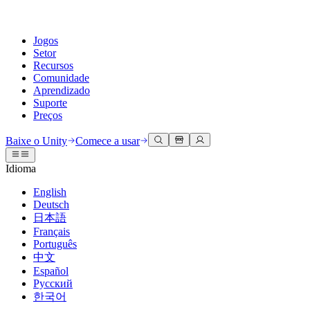
Jogos
Setor
Recursos
Comunidade
Aprendizado
Suporte
Preços
Desenvolva
Casos de uso
Biblioteca técnica
Central da Comunidade
Para todos os níveis
Opções de suporte
Baixe o Unity
Comece a usar
Engine do Unity
Colaboração 3D
Documentação
Discussões
Unity Learn
Obter ajuda
Idioma
Crie jogos 2D e 3D para qualquer plataforma
Construa e revise projetos 3D em tempo real
Domine habilidades do Unity gratuitamente
Ajudando você a ter sucesso com Unity
Manuais do usuário oficiais e referências de API
Discutir, resolver problemas e conectar
English
Colaboração
Treinamento imersivo
Treinamento profissional
Planos de sucesso
Deutsch
Ferramentas de desenvolvedor
Eventos
Colabore e itere rapidamente com sua equipe
Treine em ambientes imersivos
Aprimore sua equipe com treinadores do Unity
Alcance seus objetivos mais rápido com suporte especializado
日本語
Versões de lançamento e rastreador de problemas
Eventos globais e locais
Baixe o Unity
É iniciante no Unity?
Français
Histórias da comunidade
Experiências do cliente
Perguntas frequentes
Português
Roteiro
Planos e preços
Crie experiências interativas em 3D
Conceitos básicos
Respostas para perguntas comuns
中文
Revisar recursos futuros
Made with Unity
Implante
Setores
Inicie seu aprendizado
Español
Mostrando criadores do Unity
Русский
Entre em contato conosco
Glossário
한국어
Multiplataforma
Manufatura
Caminhos Essenciais do Unity
Conecte-se com nossa equipe
Biblioteca de termos técnicos
Transmissões ao vivo