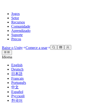
Jogos
Setor
Recursos
Comunidade
Aprendizado
Suporte
Preços
Desenvolva
Casos de uso
Biblioteca técnica
Central da Comunidade
Para todos os níveis
Opções de suporte
Baixe o Unity
Comece a usar
Engine do Unity
Colaboração 3D
Documentação
Discussões
Unity Learn
Obter ajuda
Idioma
Crie jogos 2D e 3D para qualquer plataforma
Construa e revise projetos 3D em tempo real
Domine habilidades do Unity gratuitamente
Ajudando você a ter sucesso com Unity
Manuais do usuário oficiais e referências de API
Discutir, resolver problemas e conectar
English
Colaboração
Treinamento imersivo
Treinamento profissional
Planos de sucesso
Deutsch
Ferramentas de desenvolvedor
Eventos
Colabore e itere rapidamente com sua equipe
Treine em ambientes imersivos
Aprimore sua equipe com treinadores do Unity
Alcance seus objetivos mais rápido com suporte especializado
日本語
Versões de lançamento e rastreador de problemas
Eventos globais e locais
Baixe o Unity
É iniciante no Unity?
Français
Histórias da comunidade
Experiências do cliente
Perguntas frequentes
Português
Roteiro
Planos e preços
Crie experiências interativas em 3D
Conceitos básicos
Respostas para perguntas comuns
中文
Revisar recursos futuros
Made with Unity
Implante
Setores
Inicie seu aprendizado
Español
Mostrando criadores do Unity
Русский
Entre em contato conosco
Glossário
한국어
Multiplataforma
Manufatura
Caminhos Essenciais do Unity
Conecte-se com nossa equipe
Biblioteca de termos técnicos
Transmissões ao vivo