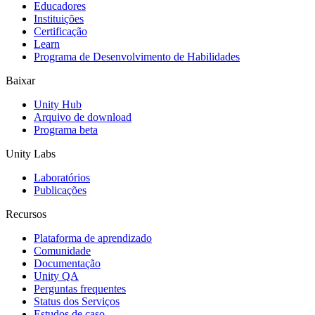
Educadores
Jogos XR
Instituições
Lance jogos XR em várias plataformas
Certificação
Learn
Programa de Desenvolvimento de Habilidades
Jogos com multijogador
Simplifique o desenvolvimento de jogos multiplayer
Baixar
Unity Hub
Arquivo de download
Programa beta
Unity Labs
Laboratórios
Publicações
Recursos
Plataforma de aprendizado
Comunidade
Documentação
Unity QA
Perguntas frequentes
Status dos Serviços
Estudos de caso