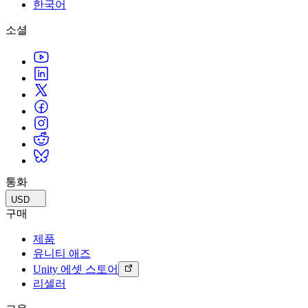
문의하기
한국어
용어집
Unity 필수 학습 길잡이
유니티 팀과 소통하기
멀티플랫폼
제조업
Livestreams
소셜
기술 용어 라이브러리
Unity 사용이 처음이신가요? 여정 시작하기
Unity가 지원하는 25개 이상의 플랫폼을 살펴보세요.
운영 우수성 확보
개발자, 크리에이터, Insider와의 소통
분석 자료
사용법 가이드
LiveOps
리테일
Unity Awards
활용 사례
출시 후 인사이트를 확인하고 라이브 게임을 운영하세요.
실용적인 팁 및 베스트 프랙티스
상점 경험을 온라인 경험으로 전환
전 세계 Unity 크리에이터 축하
실제 성공 사례
성장
교육
자동차
베스트 프랙티스 가이드
사용자 확보
학생용
혁신을 가속화하고 차량 내 경험을 향상시키세요.
전문가 팁
모바일 사용자를 검색하고 Acquire
커리어 시작하기
모든 산업 보기
데모
인앱 결제
교육 담당자 대상 교육
데모, 샘플 및 빌딩 블록
통화
매장 및 D2C 전반에 걸쳐 IAP 관리하세요.
교육 효율 극대화
모든 리소스
USD
새로운 기능
수익화
교육 라이선스
구매
적합한 게임으로 플레이어 연결
교육 기관에 Unity 강력한 기능 도입
제품
블로그
Unity로 광고하세요
Unity로 수익화하세요
유니티 애즈
업데이트, 정보, 기술 팁
활용 부문
자격증
Unity 에셋 스토어
Unity 숙련도를 입증하세요
리셀러
뉴스
모바일 게임
뉴스, 스토리, 보도 센터
Unity로 모바일 히트작을 제작하고 성장시키세요.