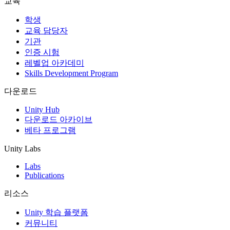
교육
인디 게임
학생
소규모 팀으로 대작 게임을 출시하세요.
교육 담당자
기관
인증 시험
XR 게임
레벨업 아카데미
여러 플랫폼에서 XR 게임을 출시하세요.
Skills Development Program
멀티플레이어 게임
다운로드
멀티플레이어 게임 개발을 간소화하세요.
Unity Hub
다운로드 아카이브
베타 프로그램
Unity Labs
Labs
Publications
리소스
Unity 학습 플랫폼
커뮤니티