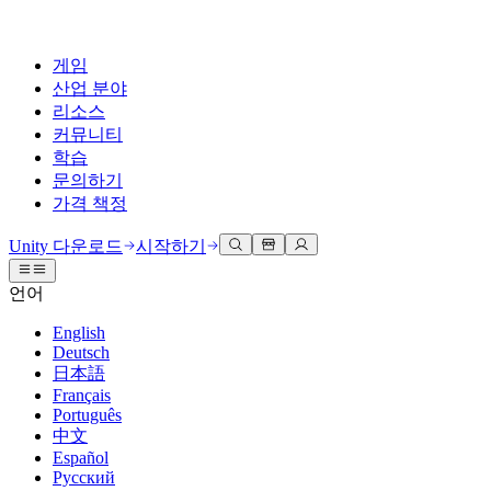
게임
산업 분야
리소스
커뮤니티
학습
문의하기
가격 책정
개발
활용 부문
테크니컬 라이브러리
커뮤니티 허브
모든 레벨 지원
지원 옵션
Unity 다운로드
시작하기
Unity Learn
Unity 엔진
3D 협업
기술 자료
토론
도움 받기
언어
무료로 Unity 기술 마스터
모든 플랫폼 위한 2D 및 3D 게임 제작
실시간 3D 프로젝트 빌드 및 검토
성공을 위한 Unity
공식 유저. '광고 지면'의 타겟 고객 매뉴얼 및 API 레퍼런스
토론, 문제 해결, 소통
English
전문 교육
Deutsch
협업
몰입형 교육
Success 플랜
개발자 툴
이벤트
日本語
Unity 강사와 함께 팀의 역량을 강화하세요
팀과 함께 신속한 협업과 반복 작업을 수행하세요.
몰입도 높은 환경 제작
전문가 지원을 통해 더 빠르게 목표 도달률 달성
릴리스 버전 및 이슈 트래커
글로벌 이벤트 및 현지 이벤트
Français
Unity 처음 사용하시나요
Unity 다운로드
Português
커뮤니티 사례
FAQ
고객 경험
中文
로드맵
시작하기
일반적인 질문에 대한 답변
플랜 및 가격
인터랙티브 3D 경험 제작
Español
Made with Unity
예정된 기능 검토
학습 시작하기
배포
산업 분야
Русский
Unity 크리에이터 소개