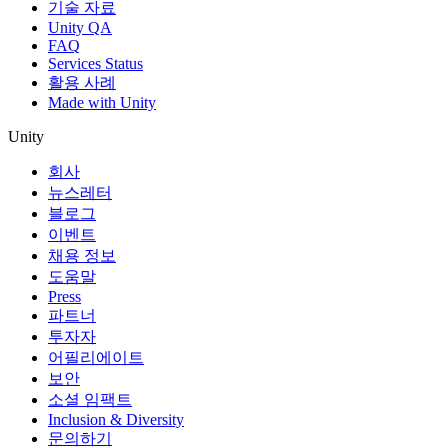
기술 자료
Unity QA
FAQ
Services Status
활용 사례
Made with Unity
Unity
회사
뉴스레터
블로그
이벤트
채용 정보
도움말
Press
파트너
투자자
어필리에이트
보안
소셜 임팩트
Inclusion & Diversity
문의하기