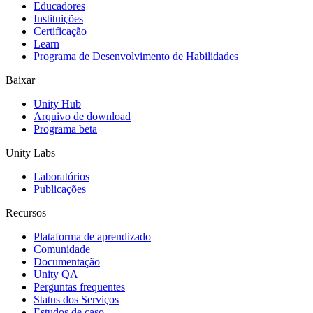
Jogos XR
Educadores
Lance jogos XR em várias plataformas
Instituições
Certificação
Learn
Jogos com multijogador
Programa de Desenvolvimento de Habilidades
Simplifique o desenvolvimento de jogos multiplayer
Baixar
Unity Hub
Arquivo de download
Programa beta
Unity Labs
Laboratórios
Publicações
Recursos
Plataforma de aprendizado
Comunidade
Documentação
Unity QA
Perguntas frequentes
Status dos Serviços
Estudos de caso