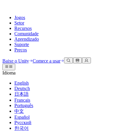
Jogos
Setor
Recursos
Comunidade
Aprendizado
Suporte
Preços
Desenvolva
Casos de uso
Biblioteca técnica
Central da Comunidade
Para todos os níveis
Opções de suporte
Baixe o Unity
Comece a usar
Engine do Unity
Colaboração 3D
Documentação
Discussões
Unity Learn
Obter ajuda
Idioma
Crie jogos 2D e 3D para qualquer plataforma
Construa e revise projetos 3D em tempo real
Domine habilidades do Unity gratuitamente
Ajudando você a ter sucesso com Unity
Manuais do usuário oficiais e referências de API
Discutir, resolver problemas e conectar
English
Colaboração
Treinamento imersivo
Treinamento profissional
Planos de sucesso
Deutsch
Ferramentas de desenvolvedor
Eventos
Colabore e itere rapidamente com sua equipe
Treine em ambientes imersivos
Aprimore sua equipe com treinadores do Unity
Alcance seus objetivos mais rápido com suporte especializado
日本語
Versões de lançamento e rastreador de problemas
Eventos globais e locais
Baixe o Unity
É iniciante no Unity?
Français
Histórias da comunidade
Experiências do cliente
Perguntas frequentes
Português
Roteiro
Planos e preços
Crie experiências interativas em 3D
Conceitos básicos
Respostas para perguntas comuns
中文
Revisar recursos futuros
Made with Unity
Implante
Setores
Inicie seu aprendizado
Español
Mostrando criadores do Unity
Русский
Entre em contato conosco
Glossário
한국어
Multiplataforma
Manufatura
Caminhos Essenciais do Unity
Conecte-se com nossa equipe
Biblioteca de termos técnicos
Transmissões ao vivo