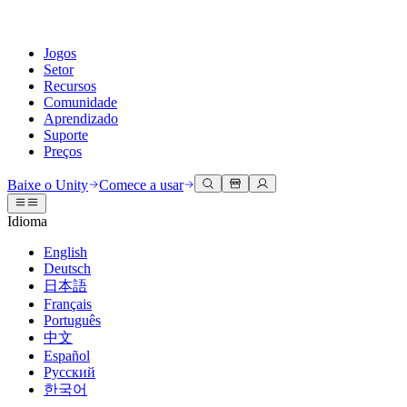
Jogos
Setor
Recursos
Comunidade
Aprendizado
Suporte
Preços
Desenvolva
Casos de uso
Biblioteca técnica
Central da Comunidade
Para todos os níveis
Opções de suporte
Baixe o Unity
Comece a usar
Engine do Unity
Colaboração 3D
Documentação
Discussões
Unity Learn
Obter ajuda
Idioma
Crie jogos 2D e 3D para qualquer plataforma
Construa e revise projetos 3D em tempo real
Domine habilidades do Unity gratuitamente
Ajudando você a ter sucesso com Unity
Manuais do usuário oficiais e referências de API
Discutir, resolver problemas e conectar
English
Colaboração
Treinamento imersivo
Treinamento profissional
Planos de sucesso
Deutsch
Ferramentas de desenvolvedor
Eventos
Colabore e itere rapidamente com sua equipe
Treine em ambientes imersivos
Aprimore sua equipe com treinadores do Unity
Alcance seus objetivos mais rápido com suporte especializado
日本語
Versões de lançamento e rastreador de problemas
Eventos globais e locais
Baixe o Unity
É iniciante no Unity?
Français
Histórias da comunidade
Experiências do cliente
Perguntas frequentes
Português
Roteiro
Planos e preços
Crie experiências interativas em 3D
Conceitos básicos
Respostas para perguntas comuns
中文
Revisar recursos futuros
Made with Unity
Implante
Setores
Inicie seu aprendizado
Español
Mostrando criadores do Unity
Русский
Entre em contato conosco
Glossário
한국어
Multiplataforma
Manufatura
Caminhos Essenciais do Unity
Conecte-se com nossa equipe
Biblioteca de termos técnicos
Transmissões ao vivo