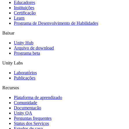
Educadores
Jogos XR
Instituições
Lance jogos XR em várias plataformas
Certificação
Learn
Programa de Desenvolvimento de Habilidades
Jogos com multijogador
Simplifique o desenvolvimento de jogos multiplayer
Baixar
Unity Hub
Arquivo de download
Programa beta
Unity Labs
Laboratórios
Publicações
Recursos
Plataforma de aprendizado
Comunidade
Documentação
Unity QA
Perguntas frequentes
Status dos Serviços
Estudos de caso