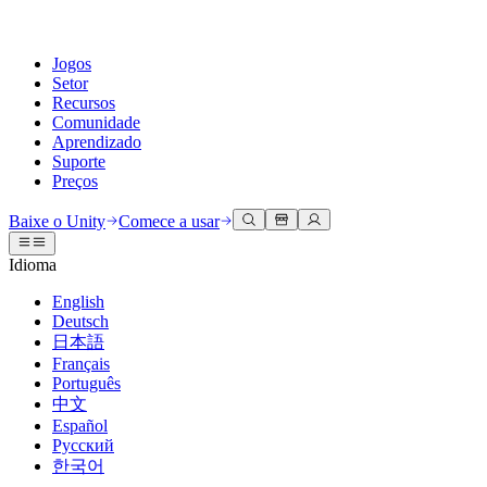
Jogos
Setor
Recursos
Comunidade
Aprendizado
Suporte
Preços
Desenvolva
Casos de uso
Biblioteca técnica
Central da Comunidade
Para todos os níveis
Opções de suporte
Baixe o Unity
Comece a usar
Engine do Unity
Colaboração 3D
Documentação
Discussões
Unity Learn
Obter ajuda
Idioma
Crie jogos 2D e 3D para qualquer plataforma
Construa e revise projetos 3D em tempo real
Domine habilidades do Unity gratuitamente
Ajudando você a ter sucesso com Unity
Manuais do usuário oficiais e referências de API
Discutir, resolver problemas e conectar
English
Colaboração
Treinamento imersivo
Treinamento profissional
Planos de sucesso
Deutsch
Ferramentas de desenvolvedor
Eventos
Colabore e itere rapidamente com sua equipe
Treine em ambientes imersivos
Aprimore sua equipe com treinadores do Unity
Alcance seus objetivos mais rápido com suporte especializado
日本語
Versões de lançamento e rastreador de problemas
Eventos globais e locais
Baixe o Unity
É iniciante no Unity?
Français
Histórias da comunidade
Experiências do cliente
Perguntas frequentes
Português
Roteiro
Planos e preços
Crie experiências interativas em 3D
Conceitos básicos
Respostas para perguntas comuns
中文
Revisar recursos futuros
Made with Unity
Implante
Setores
Inicie seu aprendizado
Español
Mostrando criadores do Unity
Русский
Entre em contato conosco
Glossário
한국어
Multiplataforma
Manufatura
Caminhos Essenciais do Unity
Conecte-se com nossa equipe
Biblioteca de termos técnicos
Transmissões ao vivo