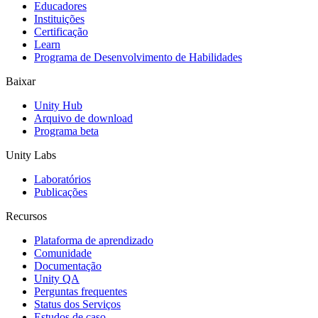
Educadores
Jogos XR
Instituições
Lance jogos XR em várias plataformas
Certificação
Learn
Programa de Desenvolvimento de Habilidades
Jogos com multijogador
Simplifique o desenvolvimento de jogos multiplayer
Baixar
Unity Hub
Arquivo de download
Programa beta
Unity Labs
Laboratórios
Publicações
Recursos
Plataforma de aprendizado
Comunidade
Documentação
Unity QA
Perguntas frequentes
Status dos Serviços
Estudos de caso