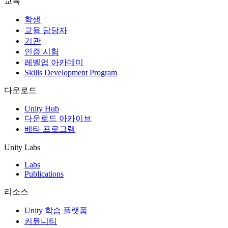
교육
인디 게임
학생
소규모 팀으로 대작 게임을 출시하세요.
교육 담당자
기관
인증 시험
XR 게임
레벨업 아카데미
여러 플랫폼에서 XR 게임을 출시하세요.
Skills Development Program
멀티플레이어 게임
다운로드
멀티플레이어 게임 개발을 간소화하세요.
Unity Hub
다운로드 아카이브
베타 프로그램
Unity Labs
Labs
Publications
리소스
Unity 학습 플랫폼
커뮤니티