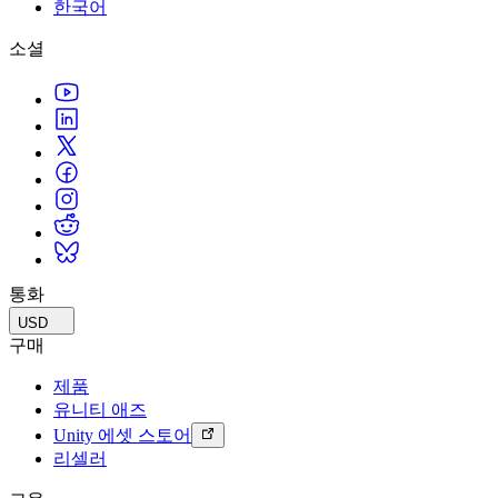
문의하기
한국어
용어집
Unity 필수 학습 길잡이
유니티 팀과 소통하기
멀티플랫폼
제조업
Livestreams
소셜
기술 용어 라이브러리
Unity 사용이 처음이신가요? 여정 시작하기
Unity가 지원하는 25개 이상의 플랫폼을 살펴보세요.
운영 우수성 확보
개발자, 크리에이터, Insider와의 소통
분석 자료
사용법 가이드
LiveOps
리테일
Unity Awards
활용 사례
출시 후 인사이트를 확인하고 라이브 게임을 운영하세요.
실용적인 팁 및 베스트 프랙티스
상점 경험을 온라인 경험으로 전환
전 세계 Unity 크리에이터 축하
실제 성공 사례
성장
교육
자동차
베스트 프랙티스 가이드
사용자 확보
학생용
혁신을 가속화하고 차량 내 경험을 향상시키세요.
전문가 팁
모바일 사용자를 검색하고 Acquire
커리어 시작하기
모든 산업 보기
데모
인앱 결제
교육 담당자 대상 교육
데모, 샘플 및 빌딩 블록
통화
매장 및 D2C 전반에 걸쳐 IAP 관리하세요.
교육 효율 극대화
모든 리소스
USD
새로운 기능
수익화
교육 라이선스
구매
적합한 게임으로 플레이어 연결
교육 기관에 Unity 강력한 기능 도입
제품
블로그
Unity로 광고하세요
Unity로 수익화하세요
유니티 애즈
업데이트, 정보, 기술 팁
활용 부문
자격증
Unity 에셋 스토어
Unity 숙련도를 입증하세요
리셀러
뉴스
모바일 게임
뉴스, 스토리, 보도 센터
Unity로 모바일 히트작을 제작하고 성장시키세요.