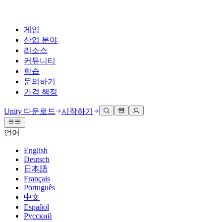
게임
산업 분야
리소스
커뮤니티
학습
문의하기
가격 책정
개발
활용 부문
테크니컬 라이브러리
커뮤니티 허브
모든 레벨 지원
지원 옵션
Unity 다운로드
시작하기
Unity Learn
Unity 엔진
3D 협업
기술 자료
토론
도움 받기
언어
무료로 Unity 기술 마스터
모든 플랫폼 위한 2D 및 3D 게임 제작
실시간 3D 프로젝트 빌드 및 검토
성공을 위한 Unity
공식 유저. '광고 지면'의 타겟 고객 매뉴얼 및 API 레퍼런스
토론, 문제 해결, 소통
English
전문 교육
Deutsch
협업
몰입형 교육
Success 플랜
개발자 툴
이벤트
日本語
Unity 강사와 함께 팀의 역량을 강화하세요
팀과 함께 신속한 협업과 반복 작업을 수행하세요.
몰입도 높은 환경 제작
전문가 지원을 통해 더 빠르게 목표 도달률 달성
릴리스 버전 및 이슈 트래커
글로벌 이벤트 및 현지 이벤트
Français
Unity 처음 사용하시나요
Unity 다운로드
Português
커뮤니티 사례
FAQ
고객 경험
中文
로드맵
시작하기
일반적인 질문에 대한 답변
플랜 및 가격
인터랙티브 3D 경험 제작
Español
Made with Unity
예정된 기능 검토
학습 시작하기
배포
산업 분야
Русский
Unity 크리에이터 소개