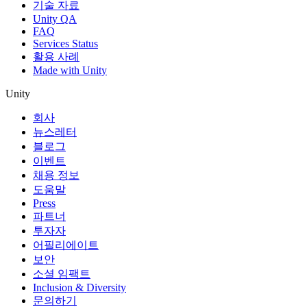
기술 자료
Unity QA
FAQ
Services Status
활용 사례
Made with Unity
Unity
회사
뉴스레터
블로그
이벤트
채용 정보
도움말
Press
파트너
투자자
어필리에이트
보안
소셜 임팩트
Inclusion & Diversity
문의하기