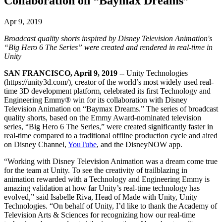
Collaboration on “Baymax Dreams”
Descubra mais de 25 plataformas que o Unity suporta
Alcançar excelência operacional
É iniciante no Unity? Comece sua jornada
Insights
Junte-se a desenvolvedores, criadores e insiders
LiveOps
Varejo
Tutoriais
Apr 9, 2019
Estudos de caso
Prêmios Unity
Insights pós-lançamento e operações de jogos ao vivo
Transformar experiências em loja em experiências online
Dicas práticas e melhores práticas
Histórias de sucesso do mundo real
Celebrando criadores do Unity em todo o mundo
Broadcast quality shorts inspired by Disney Television Animation's
Amplie
Educação
“Big Hero 6 The Series” were created and rendered in real-time in
Automotivo
Unity
Guias de melhores práticas
Aquisição de usuários
Impulsione a inovação e as experiências dentro do carro
Para estudantes
Dicas e truques de especialistas
Seja descoberto e adquira usuários móveis
Veja todas as indústrias
Impulsione sua carreira
SAN FRANCISCO, April 9, 2019
-- Unity Technologies
(https://unity3d.com/), creator of the world’s most widely used real-
Demonstrações
In-App Purchase
Para educadores
time 3D development platform, celebrated its first Technology and
Demonstrações, amostras e blocos de construção
Gerencie as IAP em todas as lojas e no modelo D2C (direto ao
Impulsione seu ensino
Engineering Emmy® win for its collaboration with Disney
Todos os recursos
consumidor).
Television Animation on “Baymax Dreams.” The series of broadcast
Novidades
quality shorts, based on the Emmy Award-nominated television
Concessão de Licença Educacional
series, “Big Hero 6 The Series,” were created significantly faster in
Monetização
Leve o poder do Unity para sua instituição
real-time compared to a traditional offline production cycle and aired
Blog
Conecte jogadores com os jogos certos
on Disney Channel,
YouTube
, and the DisneyNOW app.
Atualizações, informações e dicas técnicas
Anuncie com o Unity
Monetize com o Unity
Certificações
Casos de uso
Prove sua maestria em Unity
“Working with Disney Television Animation was a dream come true
Notícias
for the team at Unity. To see the creativity of trailblazing in
Notícias, histórias e centro de imprensa
Jogos de dispositivos móveis
animation rewarded with a Technology and Engineering Emmy is
Crie e faça crescer sucessos móveis com o Unity
amazing validation at how far Unity’s real-time technology has
evolved,” said Isabelle Riva, Head of Made with Unity, Unity
Jogos Independentes
Technologies. “On behalf of Unity, I’d like to thank the Academy of
Lance grandes jogos com pequenas equipes
Television Arts & Sciences for recognizing how our real-time