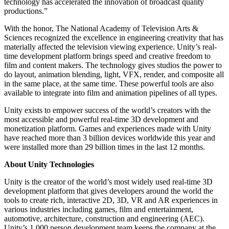
technology has accelerated the innovation of broadcast quality
productions.”
Jogos XR
Lance jogos XR em várias plataformas
With the honor, The National Academy of Television Arts &
Sciences recognized the excellence in engineering creativity that has
Jogos com multijogador
materially affected the television viewing experience. Unity’s real-
Simplifique o desenvolvimento de jogos multiplayer
time development platform brings speed and creative freedom to
film and content makers. The technology gives studios the power to
do layout, animation blending, light, VFX, render, and composite all
in the same place, at the same time. These powerful tools are also
available to integrate into film and animation pipelines of all types.
Unity exists to empower success of the world’s creators with the
most accessible and powerful real-time 3D development and
monetization platform. Games and experiences made with Unity
have reached more than 3 billion devices worldwide this year and
were installed more than 29 billion times in the last 12 months.
About Unity Technologies
Unity is the creator of the world’s most widely used real-time 3D
development platform that gives developers around the world the
tools to create rich, interactive 2D, 3D, VR and AR experiences in
various industries including games, film and entertainment,
automotive, architecture, construction and engineering (AEC).
Unity’s 1,000 person development team keeps the company at the