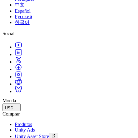
中文
Español
Русский
한국어
Social
Moeda
USD
Comprar
Produtos
Unity Ads
Unity Asset Store