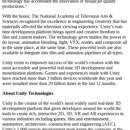
technology has accelerated the innovation of broadcast quality
Jeux XR
productions.”
Lancez des jeux XR sur plusieurs plateformes
With the honor, The National Academy of Television Arts &
Jeux multijoueur
Sciences recognized the excellence in engineering creativity that has
Simplifiez le développement de jeux multijoueurs
materially affected the television viewing experience. Unity’s real-
time development platform brings speed and creative freedom to
film and content makers. The technology gives studios the power to
do layout, animation blending, light, VFX, render, and composite all
in the same place, at the same time. These powerful tools are also
available to integrate into film and animation pipelines of all types.
Unity exists to empower success of the world’s creators with the
most accessible and powerful real-time 3D development and
monetization platform. Games and experiences made with Unity
have reached more than 3 billion devices worldwide this year and
were installed more than 29 billion times in the last 12 months.
About Unity Technologies
Unity is the creator of the world’s most widely used real-time 3D
development platform that gives developers around the world the
tools to create rich, interactive 2D, 3D, VR and AR experiences in
various industries including games, film and entertainment,
automotive, architecture, construction and engineering (AEC).
Unity’s 1,000 person development team keeps the company at the