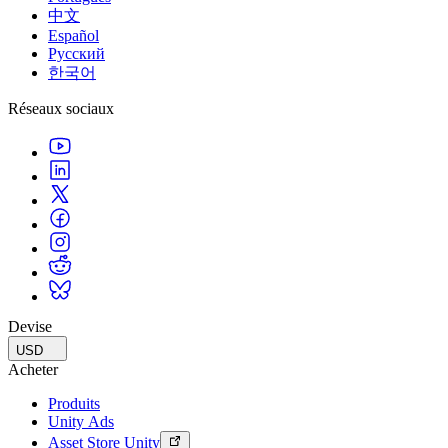
中文
Español
Русский
한국어
Réseaux sociaux
Devise
USD
Acheter
Produits
Unity Ads
Asset Store Unity