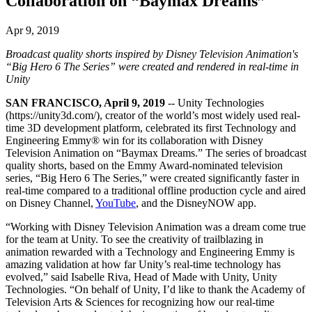
Collaboration on “Baymax Dreams”
Découvrez plus de 25 plateformes prises en charge par Unity
Atteindre l'excellence opérationnelle
Vous découvrez Unity ? Commencez votre parcours
Informations
Rejoignez les développeurs, créateurs et initiés
LiveOps
Distribution
Guides pratiques
Apr 9, 2019
Études de cas
Unity Awards
Informations post-lancement et opérations de jeu en direct
Transformer les expériences en magasin en expériences en ligne
Conseils pratiques et meilleures pratiques
Histoires de succès dans le monde réel
Célébration des créateurs Unity dans le monde entier
Broadcast quality shorts inspired by Disney Television Animation's
Développez
Formation
“Big Hero 6 The Series” were created and rendered in real-time in
Automobile
Unity
Guides des meilleures pratiques
Acquisition de nouveaux joueurs
Stimulez l'innovation et les expériences en voiture
Pour les étudiants
Conseils et astuces d'experts
Faites-vous découvrir et acquérez des utilisateurs mobiles
Voir toutes les industries
Démarrez votre carrière
SAN FRANCISCO, April 9, 2019
-- Unity Technologies
(https://unity3d.com/), creator of the world’s most widely used real-
Démos
Achats intégrés
Pour les enseignants
time 3D development platform, celebrated its first Technology and
Démos, échantillons et éléments de base
Gérer IAP entre les magasins et D2C
Boostez votre enseignement
Engineering Emmy® win for its collaboration with Disney
Toutes les ressources
Television Animation on “Baymax Dreams.” The series of broadcast
Nouveautés
quality shorts, based on the Emmy Award-nominated television
Monétisation
Licence d'enseignement subventionnée
series, “Big Hero 6 The Series,” were created significantly faster in
Connectez les joueurs avec les bons jeux
Apportez la puissance de Unity à votre institution
real-time compared to a traditional offline production cycle and aired
Blog
Faites de la publicité avec Unity
Monétisez avec Unity
on Disney Channel,
YouTube
, and the DisneyNOW app.
Mises à jour, informations et conseils techniques
Cas d’utilisation
Certifications
Prouvez votre maîtrise de Unity
“Working with Disney Television Animation was a dream come true
Actualités
Jeux mobiles
for the team at Unity. To see the creativity of trailblazing in
Actualités, histoires et centre de presse
Créez et développez des succès mobiles avec Unity
animation rewarded with a Technology and Engineering Emmy is
amazing validation at how far Unity’s real-time technology has
Jeux indépendants
evolved,” said Isabelle Riva, Head of Made with Unity, Unity
Lancez de grands jeux avec de petites équipes
Technologies. “On behalf of Unity, I’d like to thank the Academy of
Television Arts & Sciences for recognizing how our real-time