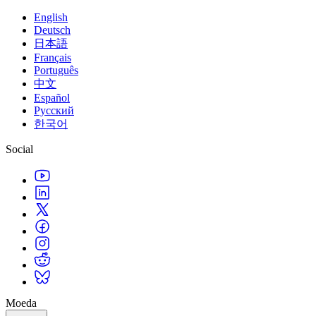
English
Jogos XR
Deutsch
Lance jogos XR em várias plataformas
日本語
Français
Jogos com multijogador
Português
Simplifique o desenvolvimento de jogos multiplayer
中文
Español
Русский
한국어
Social
Moeda