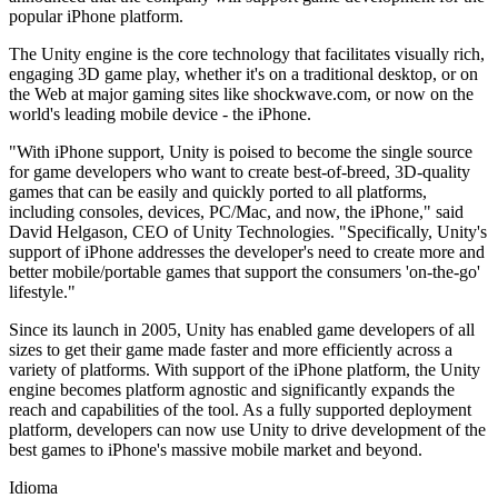
Descubra mais de 25 plataformas que o Unity suporta
Alcançar excelência operacional
É iniciante no Unity? Comece sua jornada
popular iPhone platform.
Insights
Junte-se a desenvolvedores, criadores e insiders
LiveOps
Varejo
Tutoriais
The Unity engine is the core technology that facilitates visually rich,
Estudos de caso
Prêmios Unity
Insights pós-lançamento e operações de jogos ao vivo
Transformar experiências em loja em experiências online
Dicas práticas e melhores práticas
engaging 3D game play, whether it's on a traditional desktop, or on
Histórias de sucesso do mundo real
Celebrando criadores do Unity em todo o mundo
Amplie
Educação
the Web at major gaming sites like shockwave.com, or now on the
Automotivo
world's leading mobile device - the iPhone.
Guias de melhores práticas
Aquisição de usuários
Impulsione a inovação e as experiências dentro do carro
Para estudantes
Dicas e truques de especialistas
"With iPhone support, Unity is poised to become the single source
Seja descoberto e adquira usuários móveis
Veja todas as indústrias
Impulsione sua carreira
for game developers who want to create best-of-breed, 3D-quality
games that can be easily and quickly ported to all platforms,
Demonstrações
In-App Purchase
Para educadores
including consoles, devices, PC/Mac, and now, the iPhone," said
Demonstrações, amostras e blocos de construção
Gerencie as IAP em todas as lojas e no modelo D2C (direto ao
Impulsione seu ensino
David Helgason, CEO of Unity Technologies. "Specifically, Unity's
Todos os recursos
consumidor).
support of iPhone addresses the developer's need to create more and
Novidades
Concessão de Licença Educacional
better mobile/portable games that support the consumers 'on-the-go'
Monetização
Leve o poder do Unity para sua instituição
lifestyle."
Blog
Conecte jogadores com os jogos certos
Atualizações, informações e dicas técnicas
Anuncie com o Unity
Monetize com o Unity
Since its launch in 2005, Unity has enabled game developers of all
Certificações
Casos de uso
sizes to get their game made faster and more efficiently across a
Prove sua maestria em Unity
variety of platforms. With support of the iPhone platform, the Unity
Notícias
engine becomes platform agnostic and significantly expands the
Notícias, histórias e centro de imprensa
Jogos de dispositivos móveis
reach and capabilities of the tool. As a fully supported deployment
Crie e faça crescer sucessos móveis com o Unity
platform, developers can now use Unity to drive development of the
best games to iPhone's massive mobile market and beyond.
Jogos Independentes
Lance grandes jogos com pequenas equipes
Idioma